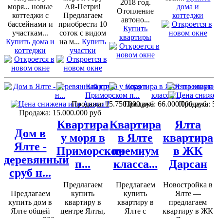
2018 год.
моря... новые
Ай-Петри!
дома и
Отопление
коттеджи с
Предлагаем
коттеджи
автоно...
бассейнами и
приобрести 10
Купить
участкам...
соток с видом
квартиры
Купить дома и
на м...
Купить
коттеджи
участки
Продажа:
15.750.000 руб
Продажа:
66.000.000 руб
Продажа:
5
Продажа:
15.000.000 руб
Квартира
Квартира
Ялта
Дом в
у моря в
в Ялте
квартира
Ялте -
Приморском
премиум
в ЖК
деревянный
п...
класса...
Дарсан
сруб н...
Предлагаем
Предлагаем
Новостройка в
Предлагаем
купить
купить
Ялте —
купить дом в
квартиру в
квартиру в
предлагаем
Ялте общей
центре Ялты,
Ялте с
квартиру в ЖК