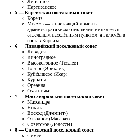
Линейное
Партизанское
5 — Кореизский поселковый совет
Кореиз
Мисхор — в настоящий момент а
административном отношении не является
отдельным населённым пунктом, а включён в
состав Кореиза
6 — Ливадийский поселковый совет
Ливадия
Виноградное
Высокогорное (Тюзлер)
Горное (Эриклик)
Куйбышево (Исар)
Курпаты
Ореанда
Охотничье
7 — Массандровский поселковый совет
Массандра
Никита
Восход (Джемиет¹)
Отрадное (Магарач)
Советское (Долоссы)
8 — Симеизский поселковый совет
Симеиз