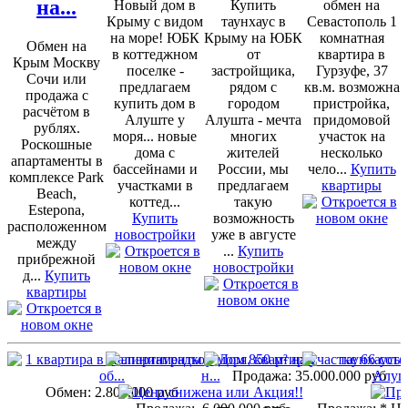
на...
Новый дом в
Купить
обмен на
Крыму с видом
таунхаус в
Севастополь 1
на море! ЮБК
Крыму на ЮБК
комнатная
Обмен на
в коттеджном
от
квартира в
Крым Москву
поселке -
застройщика,
Гурзуфе, 37
Сочи или
предлагаем
рядом с
кв.м. возможна
продажа с
купить дом в
городом
пристройка,
расчётом в
Алуште у
Алушта - мечта
придомовой
рублях.
моря... новые
многих
участок на
Роскошные
дома с
жителей
несколько
апартаменты в
бассейнами и
России, мы
чело...
Купить
комплексе Park
участками в
предлагаем
квартиры
Beach,
коттед...
такую
Estepona,
Купить
возможность
расположенном
новостройки
уже в августе
между
...
Купить
прибрежной
новостройки
д...
Купить
квартиры
Продажа:
35.000.000 руб
Обмен:
2.800.000 руб