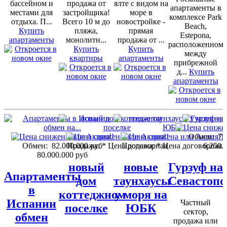
бассейном и
продажа от
ялте с видом на
апартаменты в
местами для
застройщика!
море в
комплексе Park
отдыха. П...
Всего 10 м до
новостройке -
Beach,
Купить
пляжа,
прямая
Estepona,
апартаменты
монолитн...
продажа от ...
расположенном
Купить
Купить
между
квартиры
апартаменты
прибрежной
д...
Купить
апартаменты
Обмен:
7.
Обмен:
82.000.000 руб
Продажа:
* Цена договорная
Продажа:
* Цена договорная
6.250.
80.000.000 руб
новый
новые
Гурзуф на
Апартаменты
дом
таунхаусы
Севастопо
в
коттеджном
у моря на
Испании
Частный
поселке
ЮБК
сектор,
обмен
продажа или