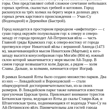
горы. Они представляют собой сложное сочетание небольших
горных хребтов, скалистых гребней и котловин. Город
раскинулся на трёх холмах на берегу моря в долинах двух
горных речек карстового происхождения — Учан-Су
(Водопадной) и Дерекойки (Быстрой).
Город находится в просторном природном «амфитеатре» — с
суши город окружён полукольцом гор: к северу и северо-
западу от города проходит Ай-Петринская яйла — часть
Главной гряды Крымских гор; к северо-востоку от города
протянулся отрог Никитской яйлы с вершиной Авинда (1473
м), заканчивающийся мысом Никитским (Мартьян); к юго-
западу высится конусообразная гора
Могаби (804 м),
южный
склон которой заканчивается у моря мысом Ай-Тодор. В
самом городе возвышается холм Дарсан, а рядом — холм
Славы. Дальше, за холмами, начинается отрог Иограф.
В рамках Большой Ялты было создано множество парков. Два
из них — Ливадийский и Воронцовский — стали
общекурортной достопримечательностью, из-за своих
размеров. В Ливадийском парке также начинается известная
прогулочная Царская тропа. Привлекают внимание туристов
Боткинская тропа, ведущая из Ялты до скалы Ставри-Кая, и
Штангеевская тропа, поднимающаяся от водопада Учан-Су на
Ай-Петринскую яйлу. Примечательны для гостей города