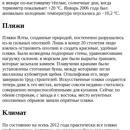
в январе по-настоящему тёплые, солнечные дни, когда
термометр показывает +20 °C. Январь 2006 года был
аномально холодным: температура опускалась до −10,2 °C.
Пляжи
Пляжи Ялты, созданные природой, постепенно разрушались
из-за сильных оползней. Лишь в конце 20 столетия люди
взялись остановить оползни и создать красивые, удобные
пляжи. Были возведены подпорные стены, уравновесившие
нагрузку склонов; в морском дне были вырыты траншеи,
которые засыпали камнем. Плавучими кранами были
установлены стотонные буны, между которыми легли
миллионы кубометров щебня. Отшлифовав его, море
завершило труд строителей. Искусственные пляжи создаются
теперь даже в тех местах, которые совсем недавно считались
совершенно неприспособленными для купания. Сейчас по
обеим сторонам, с запада и с востока, место неуютных
оползневых обрывов заняли опрятные пляжи.
Климат
По состоянию на осень 2012 года практически все пляжи