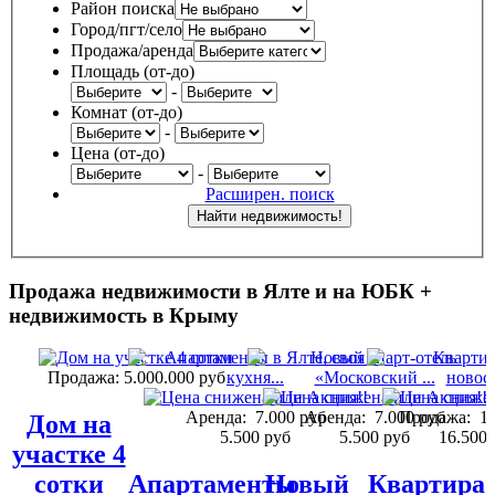
Район поиска
Город/пгт/село
Продажа/аренда
Площадь (от-до)
-
Комнат (от-до)
-
Цена (от-до)
-
Расширен. поиск
Продажа недвижимости в Ялте и на ЮБК +
недвижимость в Крыму
Продажа:
5.000.000 руб
Аренда:
7.000 руб
Аренда:
7.000 руб
Продажа:
18
Дом на
5.500 руб
5.500 руб
16.500.
участке 4
сотки
Апартаменты
Новый
Квартира