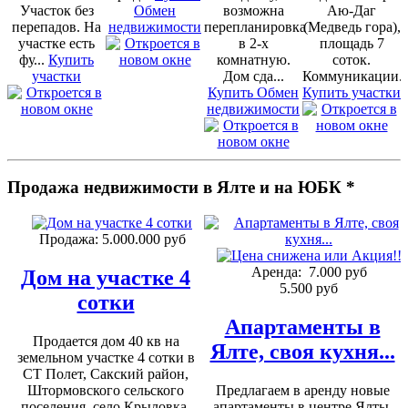
Участок без
Обмен
возможна
Аю-Даг
перепадов. На
недвижимости
перепланировка
(Медведь гора),
участке есть
в 2-х
площадь 7
фу...
Купить
комнатную.
соток.
участки
Дом сда...
Коммуникации..
Купить Обмен
Купить участки
недвижимости
Продажа недвижимости в Ялте и на ЮБК *
Продажа:
5.000.000 руб
Аренда:
7.000 руб
Дом на участке 4
5.500 руб
сотки
Апартаменты в
Продается дом 40 кв на
Ялте, своя кухня...
земельном участке 4 сотки в
СТ Полет, Сакский район,
Штормовского сельского
Предлагаем в аренду новые
поселения, село Крыловка,
апартаменты в центре Ялты,