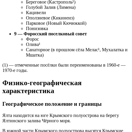
Береговое (Кастрополь¹)
Голубой Залив (Лимена)
Кацивели
Оползневое (Кикинеиз)
Парковое (Новый Кючюккой)
Понизовка
9 — Форосский поселковый совет
Форос
Олива¹
Санаторное (в прошлом сёла Мелас¹, Мухалатка и
Мшатка)
(1) — отмеченные посёлки были переименованы в 1960-е —
1970-е годы.
Физико-географическая
характеристика
Географическое положение и границы
Ялта находится на юге Крымского полуострова на берегу
Ялтинского залива Чёрного моря.
В южной части Крымского полуострова высятся Крымские