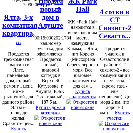
Продам
ЖК Park
7.990.000 руб
новый
Hall
4 сотки в
Ялта, 3-х
дом в
СТ
ЖК «Park Hal»
комнатная
Алуште
Связист-2
находится в
квартира,
великолепном
Севасто...
90:15:030202:1784
месте,
...
кад.номер
жемчужина
участка, дом
Крыма, г. Ялта,
Продается
Продается
оформляется .
пгт Кореиз
участок в
трехкомнатная
Продается
(Мисхор) на
Севастополе в
квартира в
новый,
берегу черного
районе СТ
Ялте,
видовой
моря. Все
связист-2 - все
панельный
коттедж в
видовые
коммуникации
дом, старый
Верхней
апартаменты
на участке
ремонт... цена
Кутузовке, г.
для сем...
(кроме газа -
ниже
Алушта, ЮБК.
Купить
еще
рыночной для
2-х этажный,
апартаменты
непровели). До
данного района
187,5 м...
моря 2 км. (по
Ялты и
Купить дома и
дороге 3
площади
коттеджи
км.).....
Купить
жилья!
участки
Сравните цен...
Купить