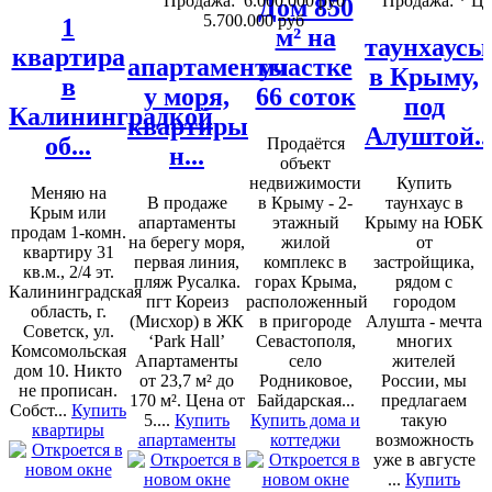
Продажа:
6.000.000 руб
Продажа:
* Це
Дом 850
5.700.000 руб
1
м² на
таунхаусы
квартира
апартаменты
участке
в Крыму,
в
у моря,
66 соток
под
Калининградкой
квартиры
Алуштой..
об...
Продаётся
н...
объект
недвижимости
Купить
Меняю на
В продаже
в Крыму - 2-
таунхаус в
Крым или
апартаменты
этажный
Крыму на ЮБК
продам 1-комн.
на берегу моря,
жилой
от
квартиру 31
первая линия,
комплекс в
застройщика,
кв.м., 2/4 эт.
пляж Русалка.
горах Крыма,
рядом с
Калининградская
пгт Кореиз
расположенный
городом
область, г.
(Мисхор) в ЖК
в пригороде
Алушта - мечта
Советск, ул.
‘Park Hall’
Севастополя,
многих
Комсомольская
Апартаменты
село
жителей
дом 10. Никто
от 23,7 м² до
Родниковое,
России, мы
не прописан.
170 м². Цена от
Байдарская...
предлагаем
Собст...
Купить
5....
Купить
Купить дома и
такую
квартиры
апартаменты
коттеджи
возможность
уже в августе
...
Купить