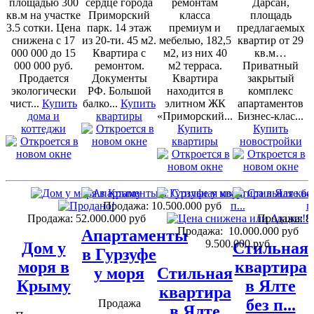
площадью 300
сердце города
ремонтам
Дарсан,
кв.м на участке
Приморский
класса
площадь
3.5 сотки. Цена
парк. 14 этаж
премиум и
предлагаемых
снижена с 17
из 20-ти. 45 м2.
мебелью, 182,5
квартир от 29
000 000 до 15
Квартира с
м2, из них 40
кв.м…
000 000 руб.
ремонтом.
м2 терраса.
Приватный
Продается
Документы
Квартира
закрытый
экологически
РФ. Большой
находится в
комплекс
чист...
Купить
балко...
Купить
элитном ЖК
апартаментов
дома и
квартиры
«Приморский...
Бизнес-клас...
коттеджи
Купить
Купить
квартиры
новостройки
Продажа:
10.500.000 руб
Продажа:
52.000.000 руб
Продажа:
8
Продажа:
10.000.000 руб
Апартаменты
9.500.000 руб
Дом у
Стильная
в Гурзуфе
моря в
квартира
у моря
Стильная
Крыму
в Ялте
квартира
без п...
Продажа
в Ялте