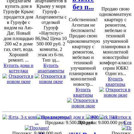
Предлагаем
апартаментов в
без п...
купить дом в
Крыму у моря
Продаю свою
Гурзуфе Крым:
Гурзуф -
однокомнатную
продается дом
Апартаменты с
Собственник!
квартиру с
в Гурзуфе с
отделкой
Агентам не
ремонтом,
видом на Аю-
Гурзуф
беспокоить!
мебелью и
Даг. Новый
«Наутилус»
Продаю свою
техникой
дом площадью
86,9м2 Цена 10
однокомнатную
улучшенной
200 м2 в доме
500 000 руб. 2
квартиру с
планировки в
газ, свет, вода.
комнаты, 2
ремонтом,
монолитной
Хороший
этаж из 6-ти.
мебелью и
новостройке
ремонт. ...
Тип зд...
техникой
комфорт-класса
Купить дома и
Купить
улучшенной
серии ЮБК!
коттеджи
апартаменты
планировки в
Один из...
монолитной
Купить
новостр...
квартиры
Купить
квартиры
Продажа:
9.500.000 руб
Продажа:
9.000.000 руб
Продажа:
9.000.000 руб
Продажа: