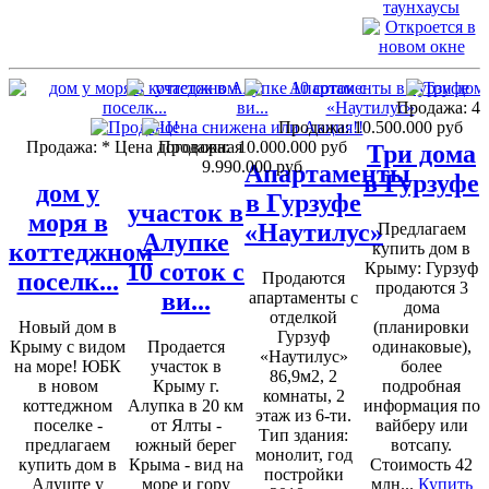
таунхаусы
Продажа:
42
Продажа:
10.500.000 руб
Продажа:
* Цена договорная
Продажа:
10.000.000 руб
Три дома
9.990.000 руб
Апартаменты
в Гурзуфе
дом у
в Гурзуфе
участок в
моря в
«Наутилус»
Предлагаем
Алупке
коттеджном
купить дом в
10 соток с
Крыму: Гурзуф
поселк...
Продаются
продаются 3
ви...
апартаменты с
дома
отделкой
Новый дом в
(планировки
Гурзуф
Крыму с видом
Продается
одинаковые),
«Наутилус»
на море! ЮБК
участок в
более
86,9м2, 2
в новом
Крыму г.
подробная
комнаты, 2
коттеджном
Алупка в 20 км
информация по
этаж из 6-ти.
поселке -
от Ялты -
вайберу или
Тип здания:
предлагаем
южный берег
вотсапу.
монолит, год
купить дом в
Крыма - вид на
Стоимость 42
постройки
Алуште у
море и гору
млн...
Купить