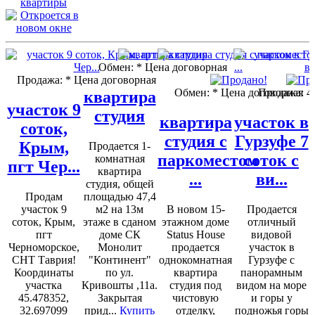
квартиры
Обмен:
* Цена договорная
Продажа:
* Цена договорная
Обмен:
* Цена договорная
Продажа:
4
квартира
участок 9
студия
квартира
участок в
соток,
студия с
Гурзуфе 7
Крым,
Продается 1-
паркоместом
соток с
комнатная
пгт Чер...
квартира
...
ви...
студия, общей
Продам
площадью 47,4
участок 9
м2 на 13м
В новом 15-
Продается
соток, Крым,
этаже в сданом
этажном доме
отличный
пгт
доме СК
Status House
видовой
Черноморское,
Монолит
продается
участок в
СНТ Таврия!
"Континент"
однокомнатная
Гурзуфе с
Координаты
по ул.
квартира
панорамным
участка
Кривошты ,11а.
студия под
видом на море
45.478352,
Закрытая
чистовую
и горы у
32.697099
прид...
Купить
отделку,
подножья горы