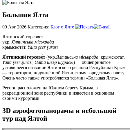
Большая Ялта
09 Авг
2026
Категория:
Блог о Ялте
Ялтинский горсовет
укр.
Ялтинська міськрада
крымскотат.
Yalta şeer şurası
Я́лтинский горсове́т
(укр.
Ялтинська міськрада
, крымскотат.
Yalta şeer şurası, Ялта шеэр шурасы
) — общепринятое
устоявшееся название Ялтинского региона Республики Крым
— территории, подчинённой Ялтинскому городскому совету.
Очень часто также употребляется термин «Большая Ялта».
Регион расположен на Южном берегу Крыма, в
рекреационной зоне республики и известен в основном
своими курортами.
3D аэрофотопанорамы и небольшой
тур над Ялтой