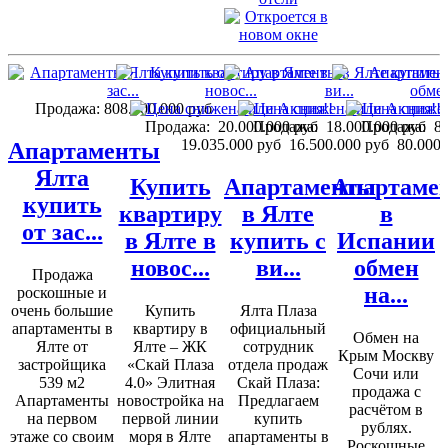
Продажа:
808.500.000 руб
Продажа:
20.000.000 руб
Продажа:
18.000.000 руб
Продажа:
82
19.035.000 руб
16.500.000 руб
80.000.
Апартаменты
Ялта
Купить
Апартаменты
Апартаме
купить
квартиру
в Ялте
в
от зас...
в Ялте в
купить с
Испании
новос...
ви...
обмен
Продажа
на...
роскошные и
очень большие
Купить
Ялта Плаза
апартаменты в
квартиру в
официальный
Обмен на
Ялте от
Ялте – ЖК
сотрудник
Крым Москву
застройщика
«Скай Плаза
отдела продаж
Сочи или
539 м2
4.0» Элитная
Скай Плаза:
продажа с
Апартаменты
новостройка на
Предлагаем
расчётом в
на первом
первой линии
купить
рублях.
этаже со своим
моря в Ялте
апартаменты в
Роскошные