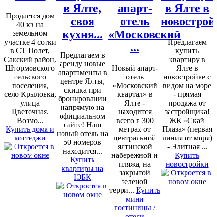
в Ялте,
апарт-
в Ялте в
Продается дом
своя
отель
новострой
40 кв на
кухня...
«Московский
земельном
участке 4 сотки
Предлагаем
...
в СТ Полет,
купить
Предлагаем в
Сакский район,
квартиру в
аренду новые
Штормовского
Новый апарт-
Ялте в
апартаменты в
сельского
отель
новостройке с
центре Ялты,
поселения,
«Московский
видом на море
скидка при
село Крыловка,
квартал» в
- прямая
бронировании
улица
Ялте -
продажа от
напрямую на
Цветочная.
находится
застройщика!
официальном
Возмо...
всего в 300
ЖК «Скай
сайте! Наш
Купить дома и
метрах от
Плаза» (первая
новый отель на
коттеджи
центральной
линия от моря)
50 номеров
ялтинской
- Элитная ...
находится...
набережной и
Купить
Купить
пляжа, на
новостройки
квартиры на
закрытой
ЮБК
зеленой
терри...
Купить
мини
гостиницы /
отели