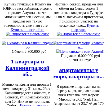
Купить таунхаус в Крыму на
Частный сектор, продажа или
ЮБК от застройщика, рядом с
обмен на Севастополь 1
городом Алушта - мечта
комнатная квартира в Гурзуфе,
многих жителей России, мы
37 кв.м. возможна пристройка,
предлагаем такую
придомовой участок на
возможность уже в августе ...
несколько чело...
Купить
Купить новостройки
квартиры
Обмен:
2.800.000 руб
Продажа:
6.000.000 руб
5.700.000 руб
1 квартира в
Калининградкой
апартаменты у
об...
моря, квартиры н...
Меняю на Крым или продам 1-
В продаже апартаменты на
комн. квартиру 31 кв.м., 2/4 эт.
берегу моря, первая линия,
Калининградская область, г.
пляж Русалка. пгт Кореиз
Советск, ул. Комсомольская
(Мисхор) в ЖК ‘Park Hall’
дом 10. Никто не прописан.
Апартаменты от 23,7 м² до 170
Собст...
Купить квартиры