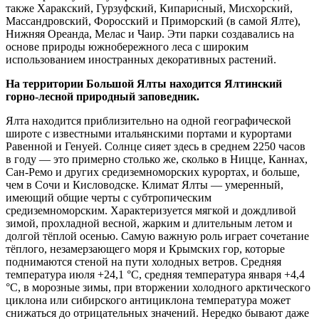
также Харакский, Гурзуфский, Кипарисный, Мисхорский,
Массандровский, Форосский и Приморский (в самой Ялте),
Нижняя Ореанда, Мелас и Чаир. Эти парки создавались на
основе природы южнобережного леса с широким
использованием иностранных декоративных растений.
На территории Большой Ялты находится Ялтинский
горно-лесной природный заповедник.
Ялта находится приблизительно на одной географической
широте с известными итальянскими портами и курортами
Равенной и Генуей. Солнце сияет здесь в среднем 2250 часов
в году — это примерно столько же, сколько в Ницце, Каннах,
Сан-Ремо и других средиземноморских курортах, и больше,
чем в Сочи и Кисловодске. Климат Ялты — умеренный,
имеющий общие черты с субтропическим
средиземноморским. Характеризуется мягкой и дождливой
зимой, прохладной весной, жарким и длительным летом и
долгой тёплой осенью. Самую важную роль играет сочетание
тёплого, незамерзающего моря и Крымских гор, которые
поднимаются стеной на пути холодных ветров. Средняя
температура
июля +24,1 °C,
средняя температура января +4,4
°C, в морозные зимы, при вторжении холодного арктического
циклона или сибирского антициклона температура может
снижаться до отрицательных значений. Нередко бывают даже