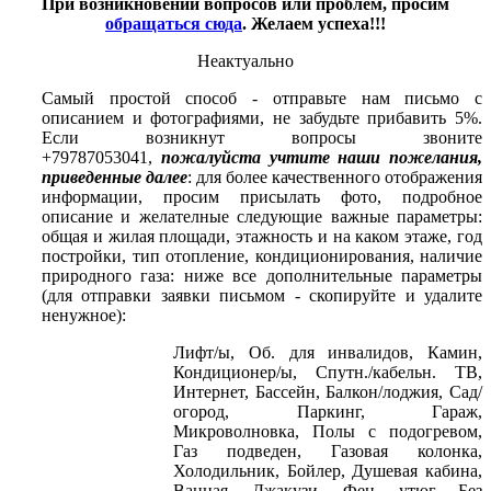
При возникновении вопросов или проблем, просим
обращаться сюда
. Желаем успеха!!!
Неактуально
Самый простой способ - отправьте нам письмо с
описанием и фотографиями, не забудьте прибавить 5%.
Если возникнут вопросы звоните
+79787053041,
пожалуйста учтите наши пожелания,
приведенные далее
: для более качественного отображения
информации, просим присылать фото, подробное
описание и желателные следующие важные параметры:
общая и жилая площади, этажность и на каком этаже, год
постройки, тип отопление, кондиционирования, наличие
природного газа: ниже все дополнительные параметры
(для отправки заявки письмом - скопируйте и удалите
ненужное):
Лифт/ы, Об. для инвалидов, Камин,
Кондиционер/ы, Спутн./кабельн. ТВ,
Интернет, Бассейн, Балкон/лоджия, Сад/
огород, Паркинг, Гараж,
Микроволновка, Полы с подогревом,
Газ подведен, Газовая колонка,
Холодильник, Бойлер, Душевая кабина,
Ванная, Джакузи, Фен, утюг, Без