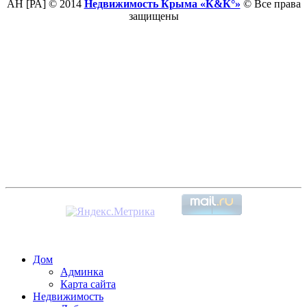
АН [РА] © 2014
Недвижимость Крыма «К&К°»
© Все права
защищены
Дом
Админка
Карта сайта
Недвижимость