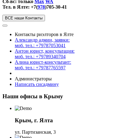
Сб-вс: только
Max
WA
Тел. в Ялте: +7(
978
)705-30-41
ВСЕ наши Контакты
Контакты риэлторов в Ялте
Александр админ, заявки:
моб. тел.: +79787053041
Антон юрист, консультация:
моб. тел.: +79789340704
Алина юрист-консультант:
моб. тел.: +79787765597
Администраторы
Написать сисадмину
Наши офисы в Крыму
Крым, г. Ялта
ул. Партизанская, 3