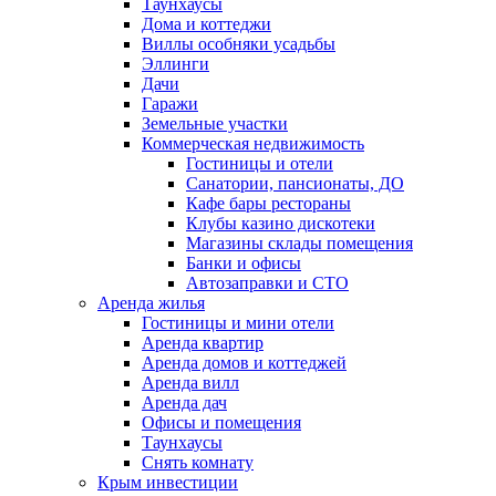
Таунхаусы
Дома и коттеджи
Виллы особняки усадьбы
Эллинги
Дачи
Гаражи
Земельные участки
Коммерческая недвижимость
Гостиницы и отели
Санатории, пансионаты, ДО
Кафе бары рестораны
Клубы казино дискотеки
Магазины склады помещения
Банки и офисы
Автозаправки и СТО
Аренда жилья
Гостиницы и мини отели
Аренда квартир
Аренда домов и коттеджей
Аренда вилл
Аренда дач
Офисы и помещения
Таунхаусы
Снять комнату
Крым инвестиции