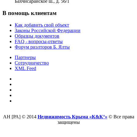
Бахчисарайское ш., д. 56/1
В помощь клиентам
Как добавить свой объект
Законы Российской Федерации
Образцы документов
FAQ - вопросы-ответы
Форум риэлторов Б. Ялты
Партнеры
Сотрудничество
XML Feed
АН [РА] © 2014
Недвижимость Крыма «К&К°»
© Все права
защищены