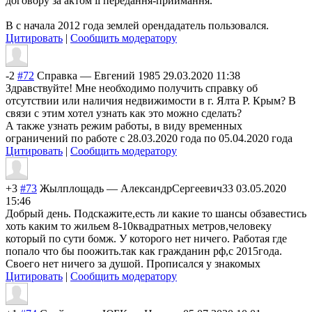
договору за актом її передання-приймання.
В с начала 2012 года землей орендадатель пользовался.
Цитировать
|
Сообщить модератору
-2
#72
Справка
—
Евгений 1985
29.03.2020 11:38
Здравствуйте! Мне необходимо получить справку об
отсутствии или наличия недвижимости в г. Ялта Р. Крым? В
связи с этим хотел узнать как это можно сделать?
А также узнать режим работы, в виду временных
ограничений по работе с 28.03.2020 года по 05.04.2020 года
Цитировать
|
Сообщить модератору
+3
#73
Жылплощадь
—
АлександрСергеевич33
03.05.2020
15:46
Добрый день. Подскажите,есть ли какие то шансы обзавестись
хоть каким то жильем 8-10квадратных метров,человеку
который по сути бомж. У которого нет ничего. Работая где
попало что бы поожить.так как гражданин рф,с 2015года.
Своего нет ничего за душой. Прописался у знакомых
Цитировать
|
Сообщить модератору