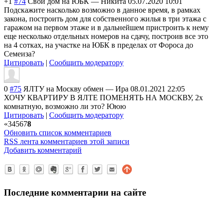
+1
#74
Свой дом на ЮБК
—
Никита
05.07.2020 10:01
Подскажите насколько возможно в данное время, в рамках
закона, построить дом для собственного жилья в три этажа с
гаражом на первом этаже и в дальнейшем пристроить к нему
еще несколько отдельных номеров на сдачу, построив все это
на 4 сотках, на участке на ЮБК в пределах от Фороса до
Семеиза?
Цитировать
|
Сообщить модератору
0
#75
ЯЛТУ на Москву обмен
—
Ира
08.01.2021 22:05
ХОЧУ КВАРТИРУ В ЯЛТЕ ПОМЕНЯТЬ НА МОСКВУ, 2х
комнатную, возможно ли это? Ююю
Цитировать
|
Сообщить модератору
«
3
4
5
6
7
8
Обновить список комментариев
RSS лента комментариев этой записи
Добавить комментарий
Последние комментарии на сайте