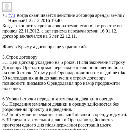
+1
#71
Когда оканчивается действие договора аренды земли?
—
Николай1
22.12.2016 19:40
Когда закончится срок договора земли если в гос реестре он
прошел 22.11.2012, а акт приема передачи земли 16.01.12.
договор заключался на 5 лет 22.12.11.
Живу в Крыму а договор еще украинский.
3.Строк договору
3.1 Цей Договір укладено на 5 років. Після закінчення строку
Договору Орендатор мае переважне право поновлення його
на новій строк. У цьму разі Орендар повинен не піздніше ніж
30 календарних днів до закінчення строку договору
повідомити письмово Орендодавця про намір продовжити
його дію.
6.Умови і строки передання земельної ділянки в оренду.
6.1 Передання земельної ділянки в оренду здійснюєтся без
розроблення проекту її відведення.
6.2 Інші умови передання земельної ділянки в оренду відсутні.
6.3Передання земельної ділянки Орендарю здійснюется
протягом одного дня після державної реєстраціїї цього