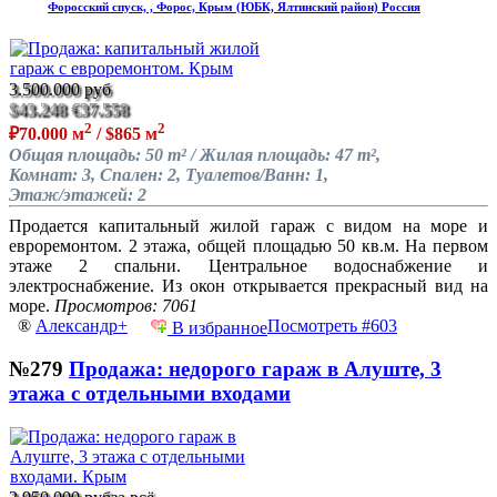
Форосский спуск, , Форос, Крым (ЮБК, Ялтинский район) Россия
3.500.000 руб
$43.248
€37.558
2
2
₽70.000 м
/ $865 м
Общая площадь: 50 m² / Жилая площадь: 47 m²,
Комнат: 3, Спален: 2, Туалетов/Ванн: 1,
Этаж/этажей: 2
Продается капитальный жилой гараж с видом на море и
евроремонтом. 2 этажа, общей площадью 50 кв.м. На первом
этаже 2 спальни. Центральное водоснабжение и
электроснабжение. Из окон открывается прекрасный вид на
море.
Просмотров: 7061
®
Александр+
Посмотреть #603
В избранное
№279
Продажа: недорого гараж в Алуште, 3
этажа с отдельными входами