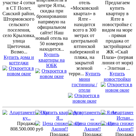
участке 4 сотки
отель
Предлагаем
центре Ялты,
в СТ Полет,
«Московский
купить
скидка при
Сакский район,
квартал» в
квартиру в
бронировании
Штормовского
Ялте -
Ялте в
напрямую на
сельского
находится
новостройке с
официальном
поселения,
всего в 300
видом на море
сайте! Наш
село Крыловка,
метрах от
- прямая
новый отель на
улица
центральной
продажа от
50 номеров
Цветочная.
ялтинской
застройщика!
находится...
Возмо...
набережной и
ЖК «Скай
Купить
Купить дома и
пляжа, на
Плаза» (первая
квартиры на
коттеджи
закрытой
линия от моря)
ЮБК
зеленой
- Элитная ...
терри...
Купить
Купить
мини
новостройки
гостиницы /
отели
Продажа:
808.500.000 руб
Продажа:
Продажа:
Продажа: