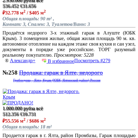
2.950.000 руб
за всё
$36.452
€31.656
2
2
₽32.778 м
/ $405 м
Общая площадь: 90 m² ,
Комнат: 3, Спален: 3, Туалетов/Ванн: 3
Продаётся недорого 3-х этажный гараж в Алуште (ЮБК
Крым). 3 помещения жилые, общая жилая площадь 90 м. кв.
автономное отопление на каждом этаже своя кухня и сан узел,
документы в порядке уже российские. ТОРГ разумный
реальному покупателю.
Просмотров: 5228
®
Александр+
Посмотреть #279
В избранное
№258
Продажа: гараж в Ялте, недорого
Грибоедова, , Ялта, Крым (ЮБК, Ялтинский район) Россия
1.000.000 руб
за всё
$12.356
€10.731
2
2
₽55.556 м
/ $686 м
Общая площадь: 18 m²
Продается гараж в г. Ялта, район Промбазы, Гараж площадью