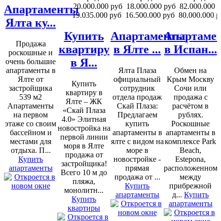
20.000.000 руб
18.000.000 руб
82.000.000 
Апартаменты
19.035.000 руб
16.500.000 руб
80.000.000 р
Ялта ку...
Купить
Апартаменты
Апартаме
Продажа
квартиру
в Ялте ...
в Испан...
роскошные и
в Я...
очень большие
апартаменты в
Ялта Плаза
Обмен на
Ялте от
официальный
Крым Москву
Купить
застройщика
сотрудник
Сочи или
квартиру в
539 м2
отдела продаж
продажа с
Ялте – ЖК
Апартаменты
Скай Плаза:
расчётом в
«Скай Плаза
на первом
Предлагаем
рублях.
4.0» Элитная
этаже со своим
купить
Роскошные
новостройка на
бассейном и
апартаменты в
апартаменты в
первой линии
местами для
ялте с видом на
комплексе Park
моря в Ялте
отдыха. П...
море в
Beach,
продажа от
Купить
новостройке -
Estepona,
застройщика!
апартаменты
прямая
расположенном
Всего 10 м до
продажа от ...
между
пляжа,
Купить
прибрежной
монолитн...
апартаменты
д...
Купить
Купить
апартаменты
квартиры