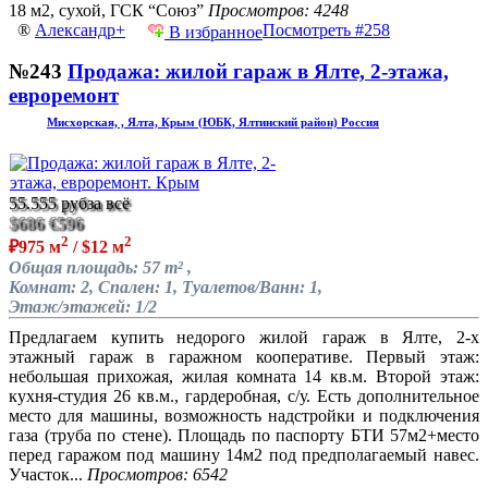
18 м2, сухой, ГСК “Союз”
Просмотров: 4248
®
Александр+
Посмотреть #258
В избранное
№243
Продажа: жилой гараж в Ялте, 2-этажа,
евроремонт
Мисхорская, , Ялта, Крым (ЮБК, Ялтинский район) Россия
55.555 руб
за всё
$686
€596
2
2
₽975 м
/ $12 м
Общая площадь: 57 m² ,
Комнат: 2, Спален: 1, Туалетов/Ванн: 1,
Этаж/этажей: 1/2
Предлагаем купить недорого жилой гараж в Ялте, 2-х
этажный гараж в гаражном кооперативе. Первый этаж:
небольшая прихожая, жилая комната 14 кв.м. Второй этаж:
кухня-студия 26 кв.м., гардеробная, с/у. Есть дополнительное
место для машины, возможность надстройки и подключения
газа (труба по стене). Площадь по паспорту БТИ 57м2+место
перед гаражом под машину 14м2 под предполагаемый навес.
Участок...
Просмотров: 6542