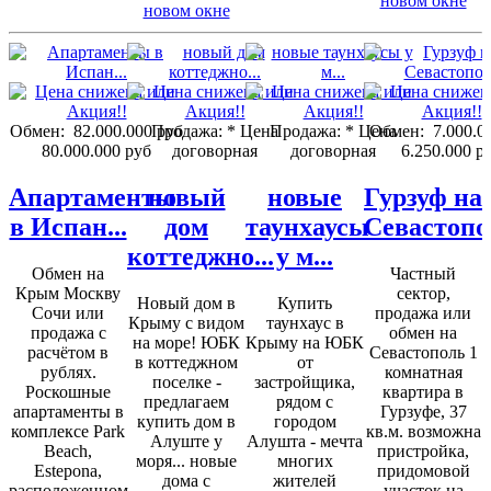
Обмен:
82.000.000 руб
Продажа:
* Цена
Продажа:
* Цена
Обмен:
7.000.0
80.000.000 руб
договорная
договорная
6.250.000 р
Апартаменты
новый
новые
Гурзуф на
в Испан...
дом
таунхаусы
Севастопо
коттеджно...
у м...
Обмен на
Частный
Крым Москву
сектор,
Новый дом в
Купить
Сочи или
продажа или
Крыму с видом
таунхаус в
продажа с
обмен на
на море! ЮБК
Крыму на ЮБК
расчётом в
Севастополь 1
в коттеджном
от
рублях.
комнатная
поселке -
застройщика,
Роскошные
квартира в
предлагаем
рядом с
апартаменты в
Гурзуфе, 37
купить дом в
городом
комплексе Park
кв.м. возможна
Алуште у
Алушта - мечта
Beach,
пристройка,
моря... новые
многих
Estepona,
придомовой
дома с
жителей
расположенном
участок на