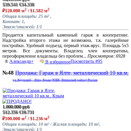
$39.541
€34.338
2
2
₽128.000 м
/ $1.582 м
Общая площадь: 25 m² ,
Комнат: 1,
Этаж/этажей: 1/1
Продается капитальный каменный гараж в кооперативе.
Надстройка второго этажа не возможна, т.к. галерейные
постройки. Удобный подъезд, первый этаж-ярус. Площадь 5х5
метров. Все документы. Владелец член кооператива,
переоформление владельца без проблем...
Просмотров: 6928
®
Александр+
Посмотреть #95
В избранное
№48
Продажа: Гараж в Ялте, металлический 10 кв.м.
ул. Крупской, , Ялта, Крым (ЮБК, Ялтинский район) Россия
1.000.000 руб
$12.356
€10.731
2
2
₽100.000 м
/ $1.236 м
Общая площадь: 10 m² / Жилая площадь: 10 m²,
Этаж/этажей: 1/1