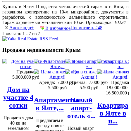
Купить в Ялте: Продается металлический гараж в г. Ялта, в
гаражном кооперативе на 10-м микрорайоне, документы в
разработке, с возможностью дальнейшего строительства.
Гараж охраняемый металлический 10 м².
Просмотров: 10224
®
Александр+
Посмотреть #48
В избранное
Показано 1 - 7 из 7
Продажа недвижимости Крым
Продажа:
5.000.000 руб
Аренда:
7.000 руб
Аренда:
7.000 руб
Продажа:
5.500 руб
5.500 руб
18.000.000 
Дом на
16.500.000 р
участке 4
Апартаменты
Новый
сотки
Квартира
в Ялте,...
апарт-
в Ялте в
отель «...
Продается дом
н...
Предлагаем в
40 кв на
аренду новые
земельном
Новый апарт-
апартаменты в