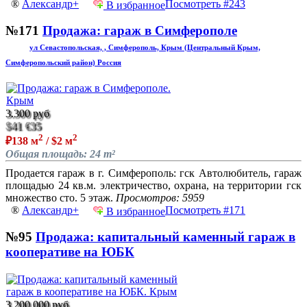
®
Александр+
Посмотреть #243
В избранное
№171
Продажа: гараж в Симферополе
ул Севастопольская, , Симферополь, Крым (Центральный Крым,
Симферопольский район) Россия
3.300 руб
$41
€35
2
2
₽138 м
/ $2 м
Общая площадь: 24 m²
Продается гараж в г. Симферополь: гск Автолюбитель, гараж
площадью 24 кв.м. электричество, охрана, на территории гск
множество сто. 5 этаж.
Просмотров: 5959
®
Александр+
Посмотреть #171
В избранное
№95
Продажа: капитальный каменный гараж в
кооперативе на ЮБК
3.200.000 руб