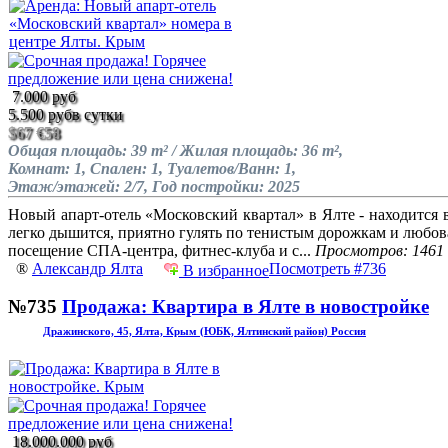
7.000 руб
5.500 руб
в сутки
$67
€58
Общая площадь: 39 m² / Жилая площадь: 36 m²,
Комнат: 1, Спален: 1, Туалетов/Ванн: 1,
Этаж/этажей: 2/7, Год постройки: 2025
Новый апарт-отель «Московский квартал» в Ялте - находится 
легко дышится, приятно гулять по тенистым дорожкам и любов
посещение СПА-центра, фитнес-клуба и с...
Просмотров: 1461
®
Александр Ялта
Посмотреть #736
В избранное
№735
Продажа: Квартира в Ялте в новостройке
Дражинского, 45, Ялта, Крым (ЮБК, Ялтинский район) Россия
18.000.000 руб