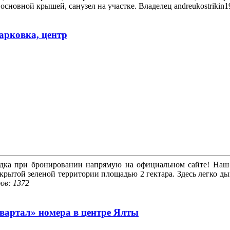
 основной крышей, санузел на участке. Владелец andreukostriki
арковка, центр
идка при бронировании напрямую на официальном сайте! Наш н
крытой зеленой территории площадью 2 гектара. Здесь легко ды
ов: 1372
вартал» номера в центре Ялты