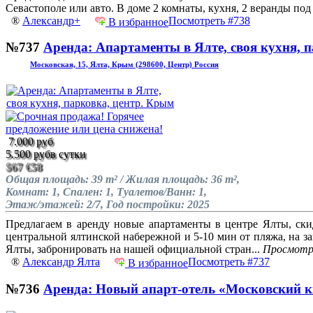
Севастополе или авто. В доме 2 комнаты, кухня, 2 веранды под
®
Александр+
Посмотреть #738
В избранное
№737
Аренда: Апартаменты в Ялте, своя кухня, п
Московская, 15, Ялта, Крым (298600, Центр) Россия
7.000 руб
5.500 руб
в сутки
$67
€58
Общая площадь: 39 m² / Жилая площадь: 36 m²,
Комнат: 1, Спален: 1, Туалетов/Ванн: 1,
Этаж/этажей: 2/7, Год постройки: 2025
Предлагаем в аренду новые апартаменты в центре Ялты, ск
центральной ялтинской набережной и 5-10 мин от пляжа, на за
Ялты, забронировать на нашей официальной стран...
Просмотр
®
Александр Ялта
Посмотреть #737
В избранное
№736
Аренда: Новый апарт-отель «Московский к