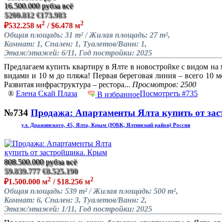
16.500.000 руб
за всё
$200.812
€173.983
2
2
₽532.258 м
/ $6.478 м
Общая площадь: 31 m² / Жилая площадь: 27 m²,
Комнат: 1, Спален: 1, Туалетов/Ванн: 1,
Этаж/этажей: 6/11, Год постройки: 2025
Предлагаем купить квартиру в Ялте в новостройке с видом на
видами и 10 м до пляжа! Первая береговая линия – всего 10 
Развитая инфраструктура – рестора...
Просмотров: 2500
®
Елена Скай Плаза
Посмотреть #735
В избранное
№734
Продажа: Апартаменты Ялта купить от за
ул. Дражинского, 45, Ялта, Крым (ЮБК, Ялтинский район) Россия
808.500.000 руб
за всё
$9.839.777
€8.525.190
2
2
₽1.500.000 м
/ $18.256 м
Общая площадь: 539 m² / Жилая площадь: 500 m²,
Комнат: 6, Спален: 3, Туалетов/Ванн: 2,
Этаж/этажей: 1/11, Год постройки: 2025