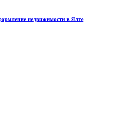
едвижимости в Ялте ЮБК + Крым
ормление недвижимости в Ялте