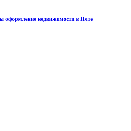
жа недвижимости в Ялте ЮБК + Крым
 оформление недвижимости в Ялте