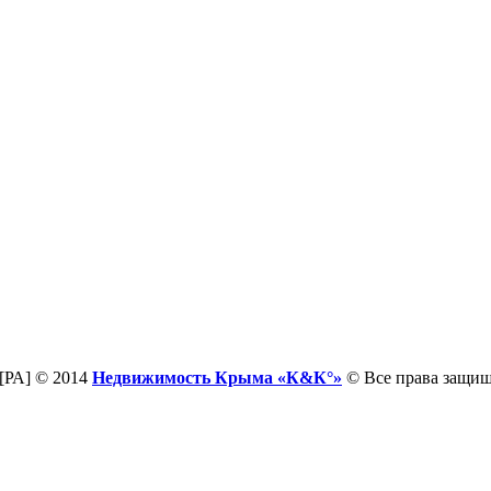
[РА] © 2014
Недвижимость Крыма «К&К°»
© Все права защи