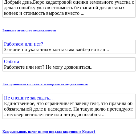
Добрый день.Бюро кадастровой оценки земельного участка с
делала ошибку указав стоимость без запятой для десятых
копеек и стоимость выросла вместо ...
Заявки в агентство недвижимости
Работаем или нет?
Зззвони по указанным контактам вайбер вотсап...
Оабота
Работаете или нет? Не могу дозвониться...
Как правильно составить завещание на недвижимость
Не спешите завещать...
Единственное, что ограничивает завещателя, это правила об
обязательной доле в наследстве. На такую долю претендуют:
- несовершеннолет ние или нетрудоспособны ...
Как уменьшить налог на при продаже квартиры в Крыму?