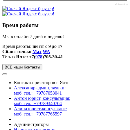
afisha-msk.ru
Время работы
Мы в онлайн 7 дней в неделю!
Время работы:
пн-пт с 9 до 17
Сб-вс: только
Max
WA
Тел. в Ялте: +7(
978
)705-30-41
ВСЕ наши Контакты
Контакты риэлторов в Ялте
Александр админ, заявки:
моб. тел.: +79787053041
Антон юрист, консультация:
моб. тел.: +79789340704
Алина юрист-консультант:
моб. тел.: +79787765597
Администраторы
Написать сисадмину