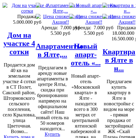
Продажа:
5.000.000 руб
Аренда:
7.000 руб
Аренда:
7.000 руб
Продажа:
5.500 руб
5.500 руб
18.000.000 
Дом на
16.500.000 р
участке 4
Апартаменты
Новый
сотки
Квартира
в Ялте,...
апарт-
в Ялте в
отель «...
Продается дом
н...
Предлагаем в
40 кв на
аренду новые
земельном
Новый апарт-
апартаменты в
участке 4 сотки
отель
Предлагаем
центре Ялты,
в СТ Полет,
«Московский
купить
скидка при
Сакский район,
квартал» в
квартиру в
бронировании
Штормовского
Ялте -
Ялте в
напрямую на
сельского
находится
новостройке с
официальном
поселения,
всего в 300
видом на море
сайте! Наш
село Крыловка,
метрах от
- прямая
новый отель на
улица
центральной
продажа от
50 номеров
Цветочная.
ялтинской
застройщика!
находится...
Возмо...
набережной и
ЖК «Скай
Купить
Купить дома и
пляжа, на
Плаза» (первая