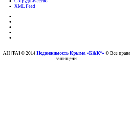
Сотрудничество
XML Feed
АН [РА] © 2014
Недвижимость Крыма «К&К°»
© Все права
защищены