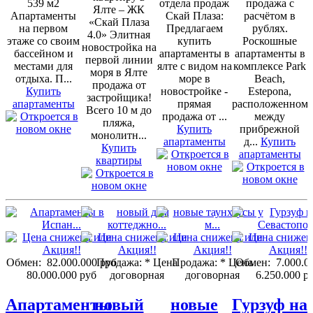
539 м2
отдела продаж
продажа с
Ялте – ЖК
Апартаменты
Скай Плаза:
расчётом в
«Скай Плаза
на первом
Предлагаем
рублях.
4.0» Элитная
этаже со своим
купить
Роскошные
новостройка на
бассейном и
апартаменты в
апартаменты в
первой линии
местами для
ялте с видом на
комплексе Park
моря в Ялте
отдыха. П...
море в
Beach,
продажа от
Купить
новостройке -
Estepona,
застройщика!
апартаменты
прямая
расположенном
Всего 10 м до
продажа от ...
между
пляжа,
Купить
прибрежной
монолитн...
апартаменты
д...
Купить
Купить
апартаменты
квартиры
Обмен:
82.000.000 руб
Продажа:
* Цена
Продажа:
* Цена
Обмен:
7.000.0
80.000.000 руб
договорная
договорная
6.250.000 р
Апартаменты
новый
новые
Гурзуф на