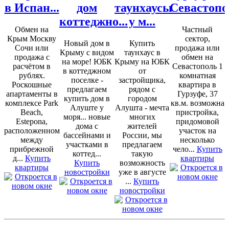
в Испан...
дом
таунхаусы
Севастопо
коттеджно...
у м...
Обмен на
Частный
Крым Москву
сектор,
Новый дом в
Купить
Сочи или
продажа или
Крыму с видом
таунхаус в
продажа с
обмен на
на море! ЮБК
Крыму на ЮБК
расчётом в
Севастополь 1
в коттеджном
от
рублях.
комнатная
поселке -
застройщика,
Роскошные
квартира в
предлагаем
рядом с
апартаменты в
Гурзуфе, 37
купить дом в
городом
комплексе Park
кв.м. возможна
Алуште у
Алушта - мечта
Beach,
пристройка,
моря... новые
многих
Estepona,
придомовой
дома с
жителей
расположенном
участок на
бассейнами и
России, мы
между
несколько
участками в
предлагаем
прибрежной
чело...
Купить
коттед...
такую
д...
Купить
квартиры
Купить
возможность
квартиры
новостройки
уже в августе
...
Купить
новостройки