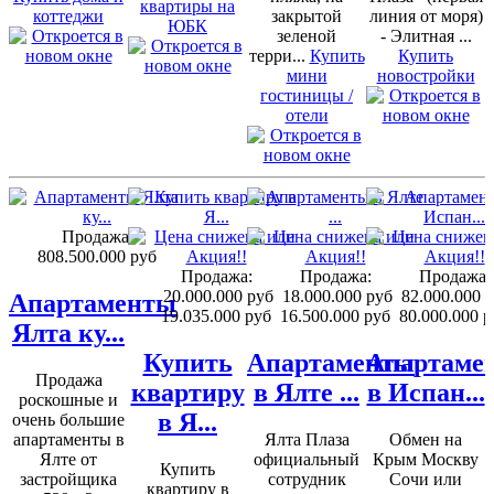
квартиры на
коттеджи
закрытой
линия от моря)
ЮБК
зеленой
- Элитная ...
терри...
Купить
Купить
мини
новостройки
гостиницы /
отели
Продажа:
808.500.000 руб
Продажа:
Продажа:
Продажа:
20.000.000 руб
18.000.000 руб
82.000.000 
Апартаменты
19.035.000 руб
16.500.000 руб
80.000.000 р
Ялта ку...
Купить
Апартаменты
Апартаме
Продажа
квартиру
в Ялте ...
в Испан...
роскошные и
в Я...
очень большие
апартаменты в
Ялта Плаза
Обмен на
Ялте от
официальный
Крым Москву
Купить
застройщика
сотрудник
Сочи или
квартиру в