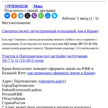
+79785050230
Макс
Поделитесь с мамой, друзьями:
Рейтинг 5 звёзд (
1
/
5
)
Местоположение
Смотрите
видео: недостроенный купольный дом в Крыму
.
Есть еще 3 смежных участка расположены немного глубже в лесу и граничат с
заповедником. Если покупать все вместе получаем
43,5 соток
(
10+7,5+11+15)
,
можно купить раздельно и вместе. Предпочтение владельца: 3-4 участка вместе...
Участок в Партизанском под застройку коттеджами
10+7,5+11+15=43,5 соток
Крым Консалтинг поможет оформить землю на ЮБК и
Большой Ялте:
как правильно оформить землю в Крыму
Адрес: Партизанское, (
смотреть карту
)
Город
Партизанское
Район
Ялтинский район
Регион
ЮБК
Область
Крым
Страна
Россия
* Адрес может быть неточным в интересах владельца...