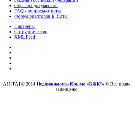
Законы Российской Федерации
Образцы документов
FAQ - вопросы-ответы
Форум риэлторов Б. Ялты
Партнеры
Сотрудничество
XML Feed
АН [РА] © 2014
Недвижимость Крыма «К&К°»
© Все права
защищены