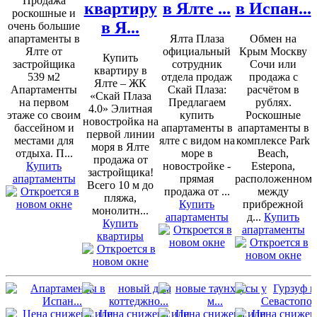
Продажа
квартиру
в Ялте ...
в Испан...
роскошные и
в Я...
очень большие
апартаменты в
Ялта Плаза
Обмен на
Ялте от
официальный
Крым Москву
Купить
застройщика
сотрудник
Сочи или
квартиру в
539 м2
отдела продаж
продажа с
Ялте – ЖК
Апартаменты
Скай Плаза:
расчётом в
«Скай Плаза
на первом
Предлагаем
рублях.
4.0» Элитная
этаже со своим
купить
Роскошные
новостройка на
бассейном и
апартаменты в
апартаменты в
первой линии
местами для
ялте с видом на
комплексе Park
моря в Ялте
отдыха. П...
море в
Beach,
продажа от
Купить
новостройке -
Estepona,
застройщика!
апартаменты
прямая
расположенном
Всего 10 м до
продажа от ...
между
пляжа,
Купить
прибрежной
монолитн...
апартаменты
д...
Купить
Купить
апартаменты
квартиры