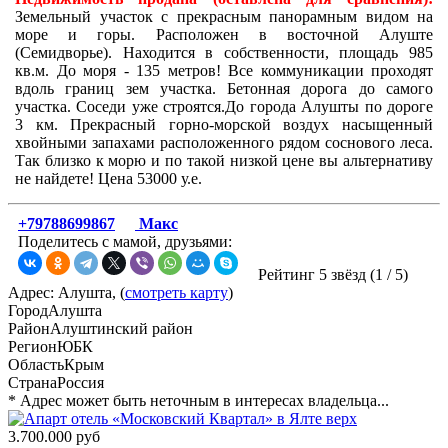
Земельный участок с прекрасным панорамным видом на
море и горы. Расположен в восточной Алуште
(Семидворье). Находится в собственности, площадь 985
кв.м. До моря - 135 метров! Все коммуникации проходят
вдоль границ зем участка. Бетонная дорога до самого
участка. Соседи уже строятся.До города Алушты по дороге
3 км. Прекрасный горно-морской воздух насыщенный
хвойными запахами расположенного рядом соснового леса.
Так близко к морю и по такой низкой цене вы альтернативу
не найдете! Цена 53000 у.е.
+79788699867
Макс
Поделитесь с мамой, друзьями:
Рейтинг 5 звёзд (
1
/
5
)
Адрес: Алушта, (
смотреть карту
)
Город
Алушта
Район
Алуштинский район
Регион
ЮБК
Область
Крым
Страна
Россия
* Адрес может быть неточным в интересах владельца...
3.700.000 руб