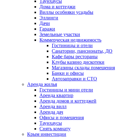
Таунхаусы
Дома и коттеджи
Виллы особняки усадьбы
Эллинги
Дачи
Гаражи
Земельные участки
Коммерческая недвижимость
Гостиницы и отели
Санатории, пансионаты, ДО
Кафе бары рестораны
Клубы казино дискотеки
Магазины склады помещения
Банки и офисы
Автозаправки и СТО
Аренда жилья
Гостиницы и мини отели
Аренда квартир
Аренда домов и коттеджей
Аренда вилл
Аренда дач
Офисы и помещения
Таунхаусы
Снять комнату
Крым инвестиции