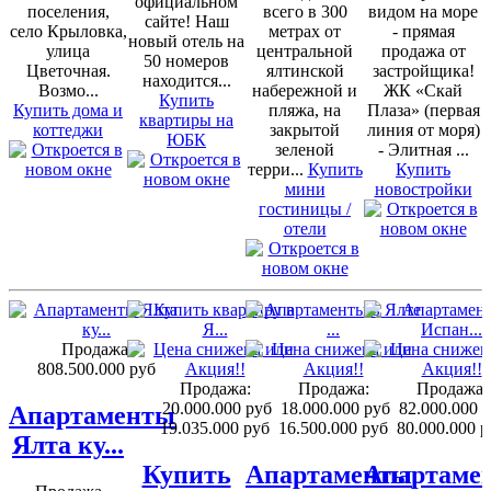
официальном
поселения,
всего в 300
видом на море
сайте! Наш
село Крыловка,
метрах от
- прямая
новый отель на
улица
центральной
продажа от
50 номеров
Цветочная.
ялтинской
застройщика!
находится...
Возмо...
набережной и
ЖК «Скай
Купить
Купить дома и
пляжа, на
Плаза» (первая
квартиры на
коттеджи
закрытой
линия от моря)
ЮБК
зеленой
- Элитная ...
терри...
Купить
Купить
мини
новостройки
гостиницы /
отели
Продажа:
808.500.000 руб
Продажа:
Продажа:
Продажа:
20.000.000 руб
18.000.000 руб
82.000.000 
Апартаменты
19.035.000 руб
16.500.000 руб
80.000.000 р
Ялта ку...
Купить
Апартаменты
Апартаме