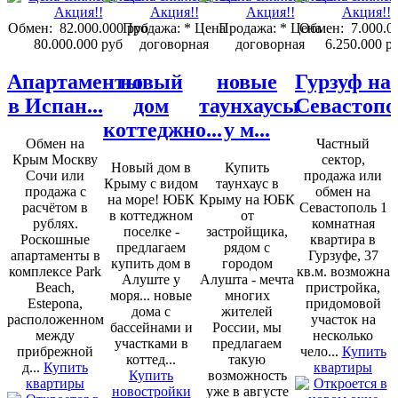
Обмен:
82.000.000 руб
Продажа:
* Цена
Продажа:
* Цена
Обмен:
7.000.0
80.000.000 руб
договорная
договорная
6.250.000 р
Апартаменты
новый
новые
Гурзуф на
в Испан...
дом
таунхаусы
Севастопо
коттеджно...
у м...
Обмен на
Частный
Крым Москву
сектор,
Новый дом в
Купить
Сочи или
продажа или
Крыму с видом
таунхаус в
продажа с
обмен на
на море! ЮБК
Крыму на ЮБК
расчётом в
Севастополь 1
в коттеджном
от
рублях.
комнатная
поселке -
застройщика,
Роскошные
квартира в
предлагаем
рядом с
апартаменты в
Гурзуфе, 37
купить дом в
городом
комплексе Park
кв.м. возможна
Алуште у
Алушта - мечта
Beach,
пристройка,
моря... новые
многих
Estepona,
придомовой
дома с
жителей
расположенном
участок на
бассейнами и
России, мы
между
несколько
участками в
предлагаем
прибрежной
чело...
Купить
коттед...
такую
д...
Купить
квартиры
Купить
возможность
квартиры
новостройки
уже в августе