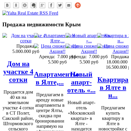
Продажа недвижимости Крым
Продажа:
5.000.000 руб
Аренда:
7.000 руб
Аренда:
7.000 руб
Продажа:
5.500 руб
5.500 руб
18.000.000 
Дом на
16.500.000 р
участке 4
Апартаменты
Новый
сотки
Квартира
в Ялте,...
апарт-
в Ялте в
отель «...
Продается дом
н...
Предлагаем в
40 кв на
аренду новые
земельном
Новый апарт-
апартаменты в
участке 4 сотки
отель
Предлагаем
центре Ялты,
в СТ Полет,
«Московский
купить
скидка при
Сакский район,
квартал» в
квартиру в
бронировании
Штормовского
Ялте -
Ялте в
напрямую на
сельского
находится
новостройке с