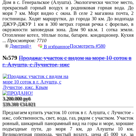
Дом в с. Генеральское (Алушта). Экологически чистое место,
прекрасный горный воздух и родниковая горная вода. До
моря 7 км. Морt видно с окна. В селе 2 магазина почта, 2
гостиницы. Ходят маршрутки, до города 30 км. До водопада
ДЖУР-ДЖУР 1 км в 300 метрах горная речка с форелью, в
окружности заповедная зона. Дом 90 кв.м. 1 сотка земли.
Отопление котел, тёплые полы, батареи. кондиционер. Кухня
...
Просмотров: 7710
®
Дмитрий+
Посмотреть #580
В избранное
№579
Продажа: участок с видом на море 10 соток в
г. Алушта, с Лучистое, ижс
3.200.000 руб
$39.308
€34.021
Предлагаем купить участок 10 соток в г. Алушта, с Лучистое -
ижс, собственность, свет, вода, газ, рядом с участком. Участок
ровный, шикарный панорамный вид на горы и море, хорошие
подъездные пути, до моря 7 км, до Алушты 10 км.
Великолепная природа, чистый воздух, цена 45 000 у.е. за