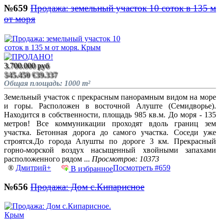
№659
Продажа: земельный участок 10 соток в 135 м
от моря
3.700.000 руб
$45.450
€39.337
Общая площадь: 1000 m²
Земельный участок с прекрасным панорамным видом на море
и горы. Расположен в восточной Алуште (Семидворье).
Находится в собственности, площадь 985 кв.м. До моря - 135
метров! Все коммуникации проходят вдоль границ зем
участка. Бетонная дорога до самого участка. Соседи уже
строятся.До города Алушты по дороге 3 км. Прекрасный
горно-морской воздух насыщенный хвойными запахами
расположенного рядом ...
Просмотров: 10373
®
Дмитрий+
Посмотреть #659
В избранное
№656
Продажа: Дом с.Кипарисное