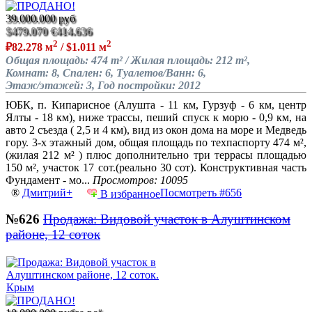
39.000.000 руб
$479.070
€414.636
2
2
₽82.278 м
/ $1.011 м
Общая площадь: 474 m² / Жилая площадь: 212 m²,
Комнат: 8, Спален: 6, Туалетов/Ванн: 6,
Этаж/этажей: 3, Год постройки: 2012
ЮБК, п. Кипарисное (Алушта - 11 км, Гурзуф - 6 км, центр
Ялты - 18 км), ниже трассы, пеший спуск к морю - 0,9 км, на
авто 2 съезда ( 2,5 и 4 км), вид из окон дома на море и Медведь
гору. 3-х этажный дом, общая площадь по техпаспорту 474 м²,
(жилая 212 м² ) плюс дополнительно три террасы площадью
150 м², участок 17 сот.(реально 30 сот). Конструктивная часть
Фундамент - мо...
Просмотров: 10095
®
Дмитрий+
Посмотреть #656
В избранное
№626
Продажа: Видовой участок в Алуштинском
районе, 12 соток