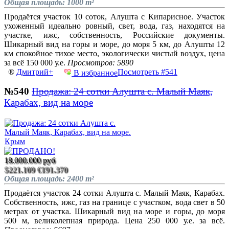
Общая площадь: 1000 m²
Продаётся участок 10 соток, Алушта с Кипарисное. Участок
ухоженный идеально ровный, свет, вода, газ, находятся на
участке, ижс, собственность, Российские документы.
Шикарный вид на горы и море, до моря 5 км, до Алушты 12
км спокойное тихое место, экологически чистый воздух, цена
за всё 150 000 у.е.
Просмотров: 5890
®
Дмитрий+
Посмотреть #541
В избранное
№540
Продажа: 24 сотки Алушта с. Малый Маяк,
Карабах, вид на море
18.000.000 руб
$221.109
€191.370
Общая площадь: 2400 m²
Продаётся участок 24 сотки Алушта с. Малый Маяк, Карабах.
Собственность, ижс, газ на границе с участком, вода свет в 50
метрах от участка. Шикарный вид на море и горы, до моря
500 м, великолепная природа. Цена 250 000 у.е. за всё.