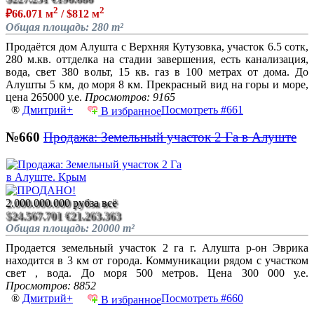
2
2
₽66.071 м
/ $812 м
Общая площадь: 280 m²
Продаётся дом Алушта с Верхняя Кутузовка, участок 6.5 сотк,
280 м.кв. оттделка на стадии завершения, есть канализация,
вода, свет 380 вольт, 15 кв. газ в 100 метрах от дома. До
Алушты 5 км, до моря 8 км. Прекрасный вид на горы и море,
цена 265000 у.е.
Просмотров: 9165
®
Дмитрий+
Посмотреть #661
В избранное
№660
Продажа: Земельный участок 2 Га в Алуште
2.000.000.000 руб
за всё
$24.567.701
€21.263.363
Общая площадь: 20000 m²
Продается земельный участок 2 га г. Алушта р-он Эврика
находится в 3 км от города. Коммуникации рядом с участком
свет , вода. До моря 500 метров. Цена 300 000 у.е.
Просмотров: 8852
®
Дмитрий+
Посмотреть #660
В избранное