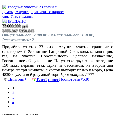
33.000.000 руб
$405.367
€350.845
Общая площадь: 2300 m² / Жилая площадь: 150 m²,
Этаж/этажей: 2
Продаётся участок 23 сотки Алушта, участок граничит с
санаторием Утёс княгини Гагариной. Свет, вода, канализация,
газ, на участке. Собственность, целевое назначение,
Гостиничное обслуживание. На участке двух этажное здание
150 м.кв. первый этаж сауна из бассейном, на втором два
номера по три комнаты. Участок выходит прямо к морю, Цена
483000 у.е. за всё разумный торг.
Просмотров: 5906
®
Дмитрий+
Посмотреть #530
В избранное
1
2
3
4