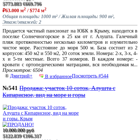
$773.883
€669.796
2
2
₽63.000 м
/ $774 м
Общая площадь: 1000 m² / Жилая площадь: 900 m²,
Этаж/этажей: 2
Продается частный пансионат на ЮБК в Крыму, находится в
поселке Солнечногорское в 25 км от г. Алушта. Галечный
пляж протяженностью несколько километров и изумительно
чистое море. Расстояние до моря 500 м. База состоит из 2
корпусов: 450 м2 и 550 м2, 20 соток земли. Номера: 2-х, 3-х, 4-
х и 5-ти местные. Всего 37 номеров. В каждом номере: -
кровати с ортопедическими матрацами, вся необходимая м...
Просмотров: 6504
®
Дмитрий+
Посмотреть #544
В избранное
№541
Продажа: участок 10 соток, Алушта с
Кипарисное, вид на море и горы
10.000.000 руб
$122.839
€106.317