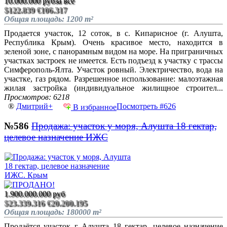
10.000.000 руб
за всё
$122.839
€106.317
Общая площадь: 1200 m²
Продается участок, 12 соток, в с. Кипарисное (г. Алушта,
Республика Крым). Очень красивое место, находится в
зеленой зоне, с панорамным видом на море. На приграничных
участках застроек не имеется. Есть подъезд к участку с трассы
Симферополь-Ялта. Участок ровный. Электричество, вода на
участке, газ рядом. Разрешенное использование: малоэтажная
жилая застройка (индивидуальное жилищное строител...
Просмотров: 6218
®
Дмитрий+
Посмотреть #626
В избранное
№586
Продажа: участок у моря, Алушта 18 гектар,
целевое назначение ИЖС
1.900.000.000 руб
$23.339.316
€20.200.195
Общая площадь: 180000 m²
Продаётся участок г Алушта 18 гектар, целевое назначение