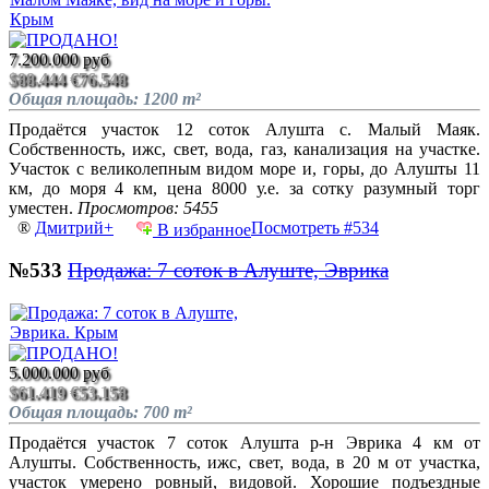
7.200.000 руб
$88.444
€76.548
Общая площадь: 1200 m²
Продаётся участок 12 соток Алушта с. Малый Маяк.
Собственность, ижс, свет, вода, газ, канализация на участке.
Участок с великолепным видом море и, горы, до Алушты 11
км, до моря 4 км, цена 8000 у.е. за сотку разумный торг
уместен.
Просмотров: 5455
®
Дмитрий+
Посмотреть #534
В избранное
№533
Продажа: 7 соток в Алуште, Эврика
5.000.000 руб
$61.419
€53.158
Общая площадь: 700 m²
Продаётся участок 7 соток Алушта р-н Эврика 4 км от
Алушты. Собственность, ижс, свет, вода, в 20 м от участка,
участок умерено ровный, видовой. Хорошие подъездные