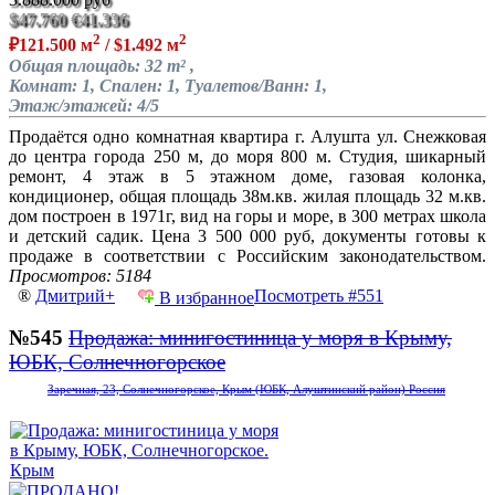
$47.760
€41.336
2
2
₽121.500 м
/ $1.492 м
Общая площадь: 32 m² ,
Комнат: 1, Спален: 1, Туалетов/Ванн: 1,
Этаж/этажей: 4/5
Продаётся одно комнатная квартира г. Алушта ул. Снежковая
до центра города 250 м, до моря 800 м. Студия, шикарный
ремонт, 4 этаж в 5 этажном доме, газовая колонка,
кондиционер, общая площадь 38м.кв. жилая площадь 32 м.кв.
дом построен в 1971г, вид на горы и море, в 300 метрах школа
и детский садик. Цена 3 500 000 руб, документы готовы к
продаже в соответствии с Российским законодательством.
Просмотров: 5184
®
Дмитрий+
Посмотреть #551
В избранное
№545
Продажа: минигостиница у моря в Крыму,
ЮБК, Солнечногорское
Заречная, 23, Солнечногорское, Крым (ЮБК, Алуштинский район) Россия