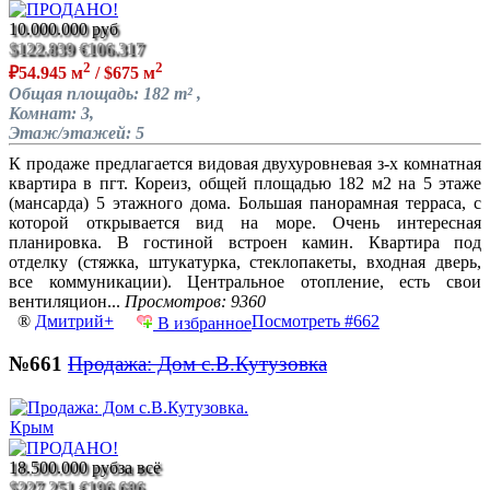
10.000.000 руб
$122.839
€106.317
2
2
₽54.945 м
/ $675 м
Общая площадь: 182 m² ,
Комнат: 3,
Этаж/этажей: 5
К продаже предлагается видовая двухуровневая з-х комнатная
квартира в пгт. Кореиз, общей площадью 182 м2 на 5 этаже
(мансарда) 5 этажного дома. Большая панорамная терраса, с
которой открывается вид на море. Очень интересная
планировка. В гостиной встроен камин. Квартира под
отделку (стяжка, штукатурка, стеклопакеты, входная дверь,
все коммуникации). Центральное отопление, есть свои
вентиляцион...
Просмотров: 9360
®
Дмитрий+
Посмотреть #662
В избранное
№661
Продажа: Дом с.В.Кутузовка
18.500.000 руб
за всё
$227.251
€196.686