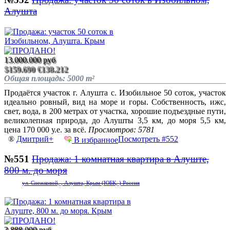
Алушта
13.000.000 руб
$159.690
€138.212
Общая площадь: 5000 m²
Продаётся участок г. Алушта с. Изобильное 50 соток, участок
идеально ровный, вид на море и горы. Собственность, ижс,
свет, вода, в 200 метрах от участка, хорошие подъездные пути,
великолепная природа, до Алушты 3,5 км, до моря 5,5 км,
цена 170 000 у.е. за всё.
Просмотров: 5781
®
Дмитрий+
Посмотреть #552
В избранное
№551
Продажа: 1 комнатная квартира в Алуште,
800 м. до моря
ул. Снежковой, , Алушта, Крым (ЮБК, ) Россия
3.888.000 руб