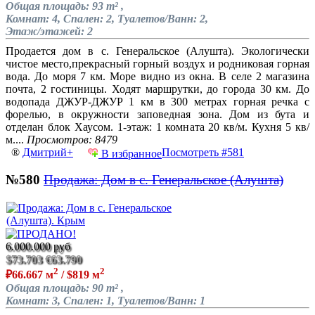
Общая площадь: 93 m² ,
Комнат: 4, Спален: 2, Туалетов/Ванн: 2,
Этаж/этажей: 2
Продается дом в с. Генеральское (Алушта). Экологически
чистое место,прекрасный горный воздух и родниковая горная
вода. До моря 7 км. Море видно из окна. В селе 2 магазина
почта, 2 гостиницы. Ходят маршрутки, до города 30 км. До
водопада ДЖУР-ДЖУР 1 км в 300 метрах горная речка с
форелью, в окружности заповедная зона. Дом из бута и
отделан блок Хаусом. 1-этаж: 1 комната 20 кв/м. Кухня 5 кв/
м....
Просмотров: 8479
®
Дмитрий+
Посмотреть #581
В избранное
№580
Продажа: Дом в с. Генеральское (Алушта)
6.000.000 руб
$73.703
€63.790
2
2
₽66.667 м
/ $819 м
Общая площадь: 90 m² ,
Комнат: 3, Спален: 1, Туалетов/Ванн: 1