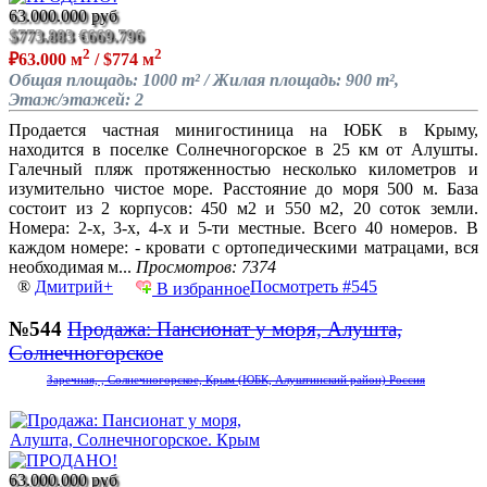
63.000.000 руб
$773.883
€669.796
2
2
₽63.000 м
/ $774 м
Общая площадь: 1000 m² / Жилая площадь: 900 m²,
Этаж/этажей: 2
Продается частная минигостиница на ЮБК в Крыму,
находится в поселке Солнечногорское в 25 км от Алушты.
Галечный пляж протяженностью несколько километров и
изумительно чистое море. Расстояние до моря 500 м. База
состоит из 2 корпусов: 450 м2 и 550 м2, 20 соток земли.
Номера: 2-х, 3-х, 4-х и 5-ти местные. Всего 40 номеров. В
каждом номере: - кровати с ортопедическими матрацами, вся
необходимая м...
Просмотров: 7374
®
Дмитрий+
Посмотреть #545
В избранное
№544
Продажа: Пансионат у моря, Алушта,
Солнечногорское
Заречная, , Солнечногорское, Крым (ЮБК, Алуштинский район) Россия
63.000.000 руб