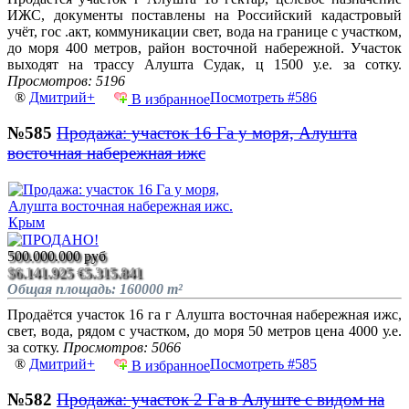
ИЖС, документы поставлены на Российский кадастровый
учёт, гос .акт, коммуникации свет, вода на границе с участком,
до моря 400 метров, район восточной набережной. Участок
выходят на трассу Алушта Судак, ц 1500 у.е. за сотку.
Просмотров: 5196
®
Дмитрий+
Посмотреть #586
В избранное
№585
Продажа: участок 16 Га у моря, Алушта
восточная набережная ижс
500.000.000 руб
$6.141.925
€5.315.841
Общая площадь: 160000 m²
Продаётся участок 16 га г Алушта восточная набережная ижс,
свет, вода, рядом с участком, до моря 50 метров цена 4000 у.е.
за сотку.
Просмотров: 5066
®
Дмитрий+
Посмотреть #585
В избранное
№582
Продажа: участок 2 Га в Алуште с видом на