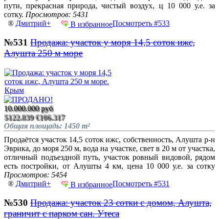
пути, прекрасная природа, чистый воздух, ц 10 000 у.е. за
сотку.
Просмотров: 5431
®
Дмитрий+
Посмотреть #533
В избранное
№531
Продажа: участок у моря 14,5 соток ижс,
Алушта 250 м море
10.000.000 руб
$122.839
€106.317
Общая площадь: 1450 m²
Продаётся участок 14,5 соток ижс, собственность, Алушта р-н
Эврика, до моря 250 м, вода на участке, свет в 20 м от участка,
отличный подъездной путь, участок ровный видовой, рядом
есть постройки, от Алушты 4 км, цена 10 000 у.е. за сотку
Просмотров: 5454
®
Дмитрий+
Посмотреть #531
В избранное
№530
Продажа: участок 23 сотки с домом, Алушта,
граничит с парком сан. Утеса