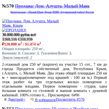
№570
Продажа: Дом. Алушта. Малый Маяк
Кипарисовая, , Малый Маяк, Крым (ЮБК, Алуштинский район) Россия
30.000.000 руб
за всё
$368.516
€318.950
2
2
₽120.000 м
/ $1.474 м
Общая площадь: 250 m² ,
Комнат: 8, Спален: 3, Туалетов/Ванн: 3,
Этаж/этажей: 2
2-этажный дом 250 м² (кирпич) на участке 15 сот., 7 км до
города Продается собственный дом, Республика Крым,
г.Алушта, с. Малый Маяк. Два этажа общей площадью 250 кв
м + мансарда(помещение под крышей - 100 кв м.) Первый
этаж разбит на три отдельных жилых помещения с
отдельными входами. Первое помещение - студия, одна
большая комната со столовой и ванная комната с душевой
кабинкой. 100% готово п...
Просмотров: 6496
®
Дмитрий+
Посмотреть #570
В избранное
№552
Продажа: участок 50 соток в Изобильном,