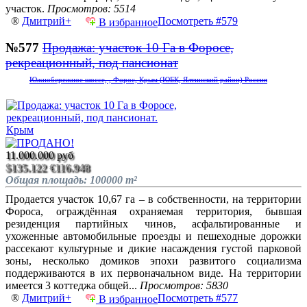
участок.
Просмотров: 5514
®
Дмитрий+
Посмотреть #579
В избранное
№577
Продажа: участок 10 Га в Форосе,
рекреационный, под пансионат
Южнобережное шоссе, , Форос, Крым (ЮБК, Ялтинский район) Россия
11.000.000 руб
$135.122
€116.948
Общая площадь: 100000 m²
Продается участок 10,67 га – в собственности, на территории
Фороса, ограждённая охраняемая территория, бывшая
резиденция партийных чинов, асфальтированные и
ухоженные автомобильные проезды и пешеходные дорожки
рассекают культурные и дикие насаждения густой парковой
зоны, несколько домиков эпохи развитого социализма
поддерживаются в их первоначальном виде. На территории
имеется 3 коттеджа общей...
Просмотров: 5830
®
Дмитрий+
Посмотреть #577
В избранное