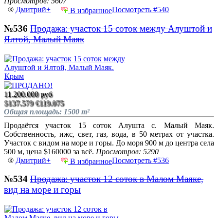
Просмотров: 5607
®
Дмитрий+
Посмотреть #540
В избранное
№536
Продажа: участок 15 соток между Алуштой и
Ялтой, Малый Маяк
11.200.000 руб
$137.579
€119.075
Общая площадь: 1500 m²
Продаётся участок 15 соток Алушта с. Малый Маяк.
Собственность, ижс, свет, газ, вода, в 50 метрах от участка.
Участок с видом на море и горы. До моря 900 м до центра села
500 м, цена $160000 за всё.
Просмотров: 5290
®
Дмитрий+
Посмотреть #536
В избранное
№534
Продажа: участок 12 соток в Малом Маяке,
вид на море и горы