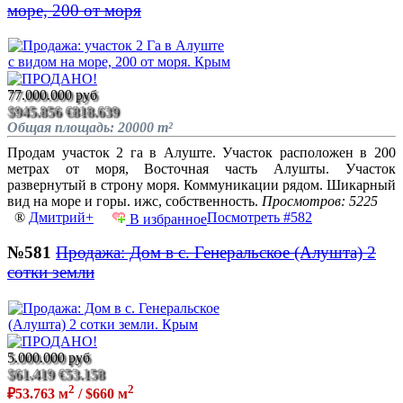
море, 200 от моря
77.000.000 руб
$945.856
€818.639
Общая площадь: 20000 m²
Продам участок 2 га в Алуште. Участок расположен в 200
метрах от моря, Восточная часть Алушты. Участок
развернутый в строну моря. Коммуникации рядом. Шикарный
вид на море и горы. ижс, собственность.
Просмотров: 5225
®
Дмитрий+
Посмотреть #582
В избранное
№581
Продажа: Дом в с. Генеральское (Алушта) 2
сотки земли
5.000.000 руб
$61.419
€53.158
2
2
₽53.763 м
/ $660 м