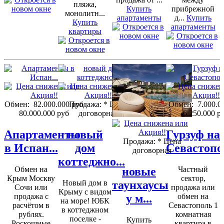
пляжа,
Купить
прибрежной
монолитн...
апартаменты
д...
Купить
Купить
апартаменты
квартиры
Обмен:
82.000.000 руб
Продажа:
* Цена
Обмен:
7.000.0
80.000.000 руб
договорная
6.250.000 р
Апартаменты
новый
Гурзуф на
Продажа:
* Цена
в Испан...
дом
Севастопо
договорная
коттеджно...
новые
Обмен на
Частный
Крым Москву
сектор,
таунхаусы
Новый дом в
Сочи или
продажа или
Крыму с видом
у м...
продажа с
обмен на
на море! ЮБК
расчётом в
Севастополь 1
в коттеджном
рублях.
комнатная
поселке -
Купить
Роскошные
квартира в