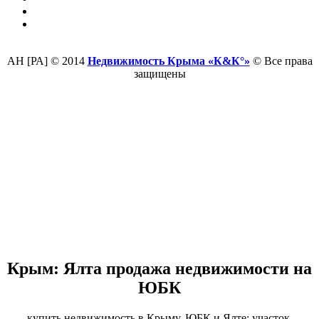
АН [РА] © 2014
Недвижимость Крыма «К&К°»
© Все права
защищены
Крым: Ялта продажа недвижимости на
ЮБК
купить недвижимость в Крыму, ЮБК и Ялте: участок,