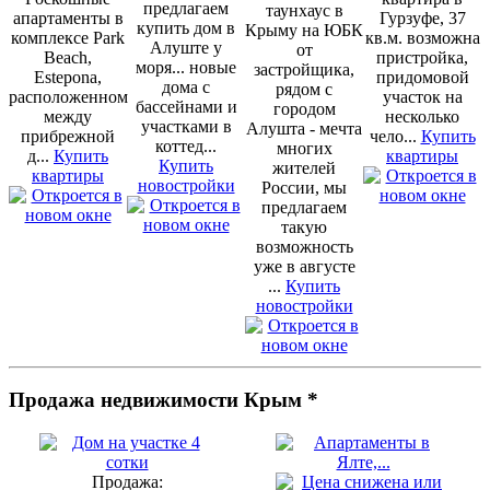
предлагаем
таунхаус в
апартаменты в
Гурзуфе, 37
купить дом в
Крыму на ЮБК
комплексе Park
кв.м. возможна
Алуште у
от
Beach,
пристройка,
моря... новые
застройщика,
Estepona,
придомовой
дома с
рядом с
расположенном
участок на
бассейнами и
городом
между
несколько
участками в
Алушта - мечта
прибрежной
чело...
Купить
коттед...
многих
д...
Купить
квартиры
Купить
жителей
квартиры
новостройки
России, мы
предлагаем
такую
возможность
уже в августе
...
Купить
новостройки
Продажа недвижимости Крым *
Продажа: