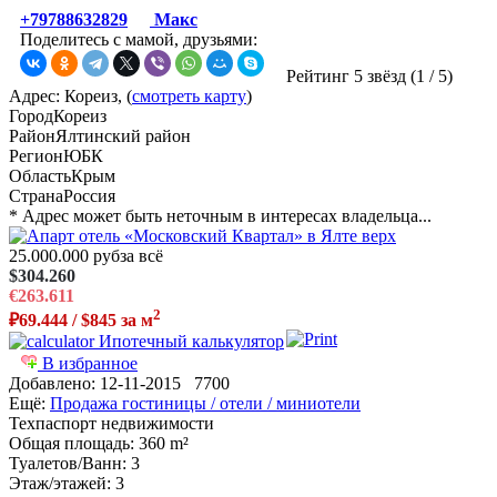
+79788632829
Макс
Поделитесь с мамой, друзьями:
Рейтинг 5 звёзд (
1
/
5
)
Адрес: Кореиз, (
смотреть карту
)
Город
Кореиз
Район
Ялтинский район
Регион
ЮБК
Область
Крым
Страна
Россия
* Адрес может быть неточным в интересах владельца...
25.000.000 руб
за всё
$304.260
€263.611
2
₽69.444 / $845 за м
Ипотечный калькулятор
В избранное
Добавлено:
12-11-2015
7700
Ещё:
Продажа гостиницы / отели / миниотели
Техпаспорт недвижимости
Общая площадь
: 360 m²
Туалетов/Ванн
: 3
Этаж/этажей
: 3