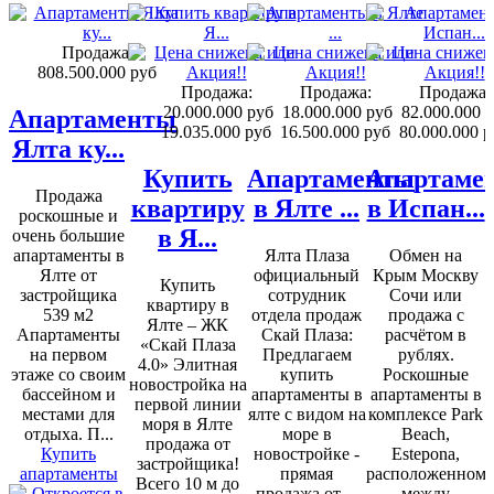
Продажа:
808.500.000 руб
Продажа:
Продажа:
Продажа:
20.000.000 руб
18.000.000 руб
82.000.000 
Апартаменты
19.035.000 руб
16.500.000 руб
80.000.000 р
Ялта ку...
Купить
Апартаменты
Апартаме
Продажа
квартиру
в Ялте ...
в Испан...
роскошные и
в Я...
очень большие
апартаменты в
Ялта Плаза
Обмен на
Ялте от
официальный
Крым Москву
Купить
застройщика
сотрудник
Сочи или
квартиру в
539 м2
отдела продаж
продажа с
Ялте – ЖК
Апартаменты
Скай Плаза:
расчётом в
«Скай Плаза
на первом
Предлагаем
рублях.
4.0» Элитная
этаже со своим
купить
Роскошные
новостройка на
бассейном и
апартаменты в
апартаменты в
первой линии
местами для
ялте с видом на
комплексе Park
моря в Ялте
отдыха. П...
море в
Beach,
продажа от
Купить
новостройке -
Estepona,
застройщика!
апартаменты
прямая
расположенном
Всего 10 м до
продажа от ...
между