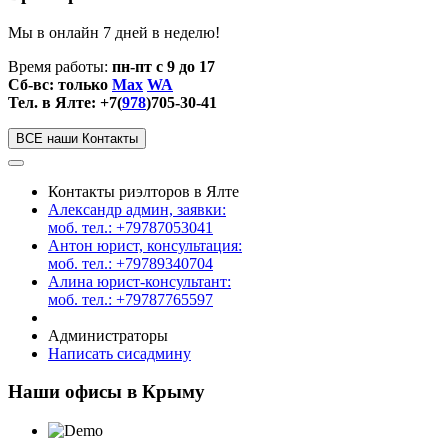
Мы в онлайн 7 дней в неделю!
Время работы:
пн-пт с 9 до 17
Сб-вс: только
Max
WA
Тел. в Ялте: +7(
978
)705-30-41
ВСЕ наши Контакты
Контакты риэлторов в Ялте
Александр админ, заявки:
моб. тел.: +79787053041
Антон юрист, консультация:
моб. тел.: +79789340704
Алина юрист-консультант:
моб. тел.: +79787765597
Администраторы
Написать сисадмину
Наши офисы в Крыму