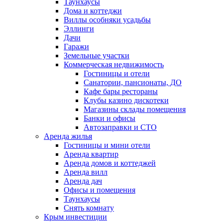
Таунхаусы
Дома и коттеджи
Виллы особняки усадьбы
Эллинги
Дачи
Гаражи
Земельные участки
Коммерческая недвижимость
Гостиницы и отели
Санатории, пансионаты, ДО
Кафе бары рестораны
Клубы казино дискотеки
Магазины склады помещения
Банки и офисы
Автозаправки и СТО
Аренда жилья
Гостиницы и мини отели
Аренда квартир
Аренда домов и коттеджей
Аренда вилл
Аренда дач
Офисы и помещения
Таунхаусы
Снять комнату
Крым инвестиции