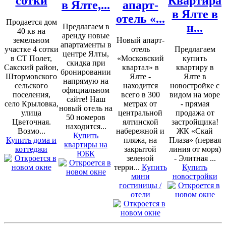
сотки
Квартира
в Ялте,...
апарт-
в Ялте в
отель «...
Продается дом
н...
Предлагаем в
40 кв на
аренду новые
земельном
Новый апарт-
апартаменты в
участке 4 сотки
отель
Предлагаем
центре Ялты,
в СТ Полет,
«Московский
купить
скидка при
Сакский район,
квартал» в
квартиру в
бронировании
Штормовского
Ялте -
Ялте в
напрямую на
сельского
находится
новостройке с
официальном
поселения,
всего в 300
видом на море
сайте! Наш
село Крыловка,
метрах от
- прямая
новый отель на
улица
центральной
продажа от
50 номеров
Цветочная.
ялтинской
застройщика!
находится...
Возмо...
набережной и
ЖК «Скай
Купить
Купить дома и
пляжа, на
Плаза» (первая
квартиры на
коттеджи
закрытой
линия от моря)
ЮБК
зеленой
- Элитная ...
терри...
Купить
Купить
мини
новостройки
гостиницы /
отели