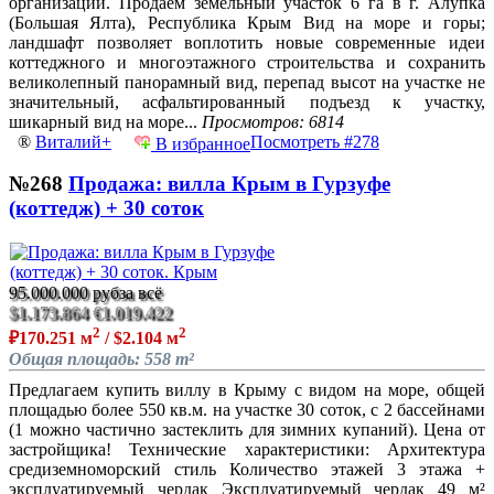
организаций. Продаем земельный участок 6 га в г. Алупка
(Большая Ялта), Республика Крым Вид на море и горы;
ландшафт позволяет воплотить новые современные идеи
коттеджного и многоэтажного строительства и сохранить
великолепный панорамный вид, перепад высот на участке не
значительный, асфальтированный подъезд к участку,
шикарный вид на море...
Просмотров: 6814
®
Виталий+
Посмотреть #278
В избранное
№268
Продажа: вилла Крым в Гурзуфе
(коттедж) + 30 соток
95.000.000 руб
за всё
$1.173.864
€1.019.422
2
2
₽170.251 м
/ $2.104 м
Общая площадь: 558 m²
Предлагаем купить виллу в Крыму с видом на море, общей
площадью более 550 кв.м. на участке 30 соток, с 2 бассейнами
(1 можно частично застеклить для зимних купаний). Цена от
застройщика! Технические характеристики: Архитектура
средиземноморский стиль Количество этажей 3 этажа +
эксплуатируемый чердак Эксплуатируемый чердак 49 м²