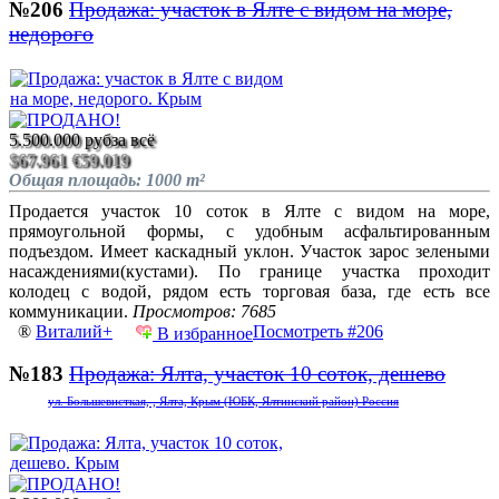
№206
Продажа: участок в Ялте с видом на море,
недорого
5.500.000 руб
за всё
$67.961
€59.019
Общая площадь: 1000 m²
Продается участок 10 соток в Ялте с видом на море,
прямоугольной формы, с удобным асфальтированным
подъездом. Имеет каскадный уклон. Участок зарос зелеными
насаждениями(кустами). По границе участка проходит
колодец с водой, рядом есть торговая база, где есть все
коммуникации.
Просмотров: 7685
®
Виталий+
Посмотреть #206
В избранное
№183
Продажа: Ялта, участок 10 соток, дешево
ул. Большевисткая, , Ялта, Крым (ЮБК, Ялтинский район) Россия