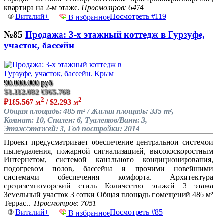
квартира на 2-м этаже.
Просмотров: 6474
®
Виталий+
Посмотреть #119
В избранное
№85
Продажа: 3-х этажный коттедж в Гурзуфе,
участок, бассейн
90.000.000 руб
$1.112.082
€965.768
2
2
₽185.567 м
/ $2.293 м
Общая площадь: 485 m² / Жилая площадь: 335 m²,
Комнат: 10, Спален: 6, Туалетов/Ванн: 3,
Этаж/этажей: 3, Год постройки: 2014
Проект предусматривает обеспечение центральной системой
пылеудаления, пожарной сигнализацией, высокоскоростным
Интернетом, системой канального кондиционирования,
подогревом полов, бассейна и прочими новейшими
системами обеспечения комфорта. Архитектура
средиземноморский стиль Количество этажей 3 этажа
Земельный участок 3 сотки Общая площадь помещений 486 м²
Террас...
Просмотров: 7051
®
Виталий+
Посмотреть #85
В избранное