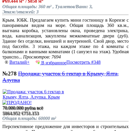
₽69.444 м
/ $858 м
Общая площадь: 360 m² , Туалетов/Ванн: 3,
Этаж/этажей: 3
Крым. ЮБК. Предлагаем купить мини гостиницу в Кореизе с
панорамным видом на море. Общая площадь 360 кв.м.,
выгнана коробка, установлены окна, проведена электрика,
вода, канализация, закуплены межкомнатные двери (дуб).
Здание без отделки, внешней и внутренней. Свой двор, место
под бассейн. 3 этажа, на каждом этаже по 4 комнаты с
балконами и ванными комнатами (1 санузел на этаж). Удобная
транспо...
Просмотров: 7694
®
Виталий+
Посмотреть #348
В избранное
№278
Продажа: участок 6 гектар в Крыму, Ялта,
Алупка
70.000.000 руб
за всё
$864.952
€751.153
Общая площадь: 60000 m²
Перспективное предложение для инвесторов и строительных