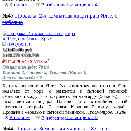
®
Виталий+
Посмотреть #56
В избранное
№47
Продажа: 2-х комнатная квартира в Ялте, с
мебелью
12.000.000 руб
$148.278
€128.769
2
2
₽171.429 м
/ $2.118 м
Общая площадь: 70 m² ,
Комнат: 2, Спален: 2, Туалетов/Ванн: 1,
Этаж/этажей: 2/2
Купить квартиру в Ялте: 2-х комнатная квартира в Ялте,
недалеко от моря, с ремонтом и бытовой техникой.
Отдельный вход. Есть документы на мансарду (50 кв.м.), + 10
кв.м., летняя площадка. Парковка для автомобиля, сарай,
возможна достройка 2 этажа. К морю 7 минут ходьбы.
Продажа с мебелью и бытовой техникой.
Просмотров: 10288
®
Виталий+
Посмотреть #47
В избранное
№44
Продажа: Земельный участок 1.83 га в п.