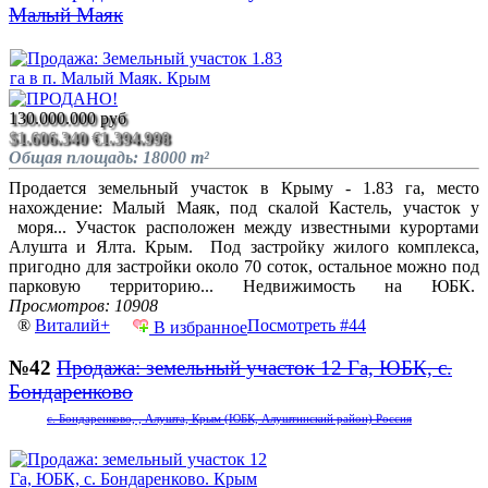
Малый Маяк
130.000.000 руб
$1.606.340
€1.394.998
Общая площадь: 18000 m²
Продается земельный участок в Крыму - 1.83 га, место
нахождение: Малый Маяк, под скалой Кастель, участок у
моря... Участок расположен между известными курортами
Алушта и Ялта. Крым. Под застройку жилого комплекса,
пригодно для застройки около 70 соток, остальное можно под
парковую территорию... Недвижимость на ЮБК.
Просмотров: 10908
®
Виталий+
Посмотреть #44
В избранное
№42
Продажа: земельный участок 12 Га, ЮБК, с.
Бондаренково
с. Бондаренково, , Алушта, Крым (ЮБК, Алуштинский район) Россия