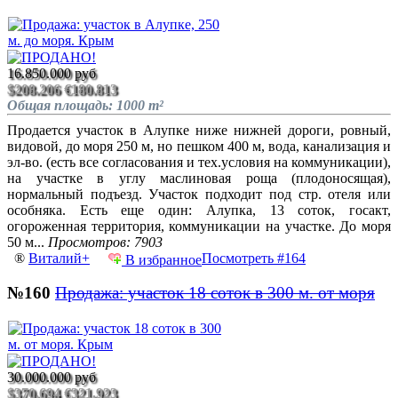
16.850.000 руб
$208.206
€180.813
Общая площадь: 1000 m²
Продается участок в Алупке ниже нижней дороги, ровный,
видовой, до моря 250 м, но пешком 400 м, вода, канализация и
эл-во. (есть все согласования и тех.условия на коммуникации),
на участке в углу маслиновая роща (плодоносящая),
нормальный подъезд. Участок подходит под стр. отеля или
особняка. Есть еще один: Алупка, 13 соток, госакт,
огороженная территория, коммуникации на участке. До моря
50 м...
Просмотров: 7903
®
Виталий+
Посмотреть #164
В избранное
№160
Продажа: участок 18 соток в 300 м. от моря
30.000.000 руб
$370.694
€321.923