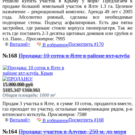
Решили купить участок в Крыму у моря? Предлагаем к
продаже большой земельный участок в Ялте 1.3 га. Целевое
назначение – рекреационный комплекс. Аренда 49 лет с 2005
года. Абсолютно ровный, сделаны все необходимые
подпорные стены. Подъезд асфальтирован. Есть два пятна
застройки, где раньше стояли корпуса пионерлагеря. Так же
есть где поставить 2-3 десятка щитовых домиков или срубов и
т.п. Пано...
Просмотров: 7995
®
Виталий+
Посмотреть #170
В избранное
№168
Продажа: 10 соток в Ялте в районе яхт-клуба
15.000.000 руб
$185.347
€160.961
Общая площадь: 1000 m²
Продам 3 участка в Ялте, в сумме 10 соток, продаются вместе,
газ проходит по участку, остальные коммуникации рядом, р-н
ялтинского яхтклуба.
Просмотров: 7588
®
Виталий+
Посмотреть #168
В избранное
№164
Продажа: участок в Алупке, 250 м. до моря