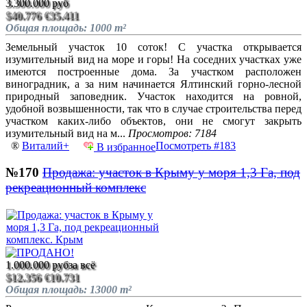
3.300.000 руб
$40.776
€35.411
Общая площадь: 1000 m²
Земельный участок 10 соток! С участка открывается
изумительный вид на море и горы! На соседних участках уже
имеются построенные дома. За участком расположен
виноградник, а за ним начинается Ялтинский горно-лесной
природный заповедник. Участок находится на ровной,
удобной возвышенности, так что в случае строительства перед
участком каких-либо объектов, они не смогут закрыть
изумительный вид на м...
Просмотров: 7184
®
Виталий+
Посмотреть #183
В избранное
№170
Продажа: участок в Крыму у моря 1,3 Га, под
рекреационный комплекс
1.000.000 руб
за всё
$12.356
€10.731
Общая площадь: 13000 m²