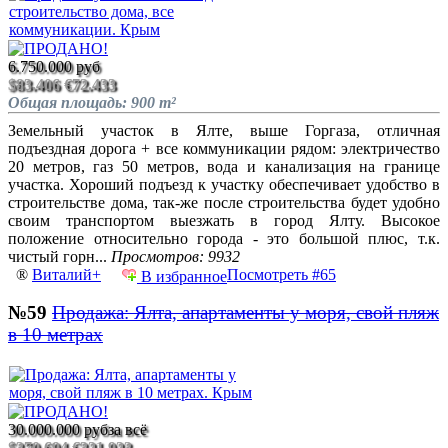
6.750.000 руб
$83.406
€72.433
Общая площадь: 900 m²
Земельный участок в Ялте, выше Горгаза, отличная
подъездная дорога + все коммуникации рядом: электричество
20 метров, газ 50 метров, вода и канализация на границе
участка. Хороший подъезд к участку обеспечивает удобство в
строительстве дома, так-же после строительства будет удобно
своим транспортом выезжать в город Ялту. Высокое
положение относительно города - это большой плюс, т.к.
чистый горн...
Просмотров: 9932
®
Виталий+
Посмотреть #65
В избранное
№59
Продажа: Ялта, апартаменты у моря, свой пляж
в 10 метрах
30.000.000 руб
за всё
$370.694
€321.923