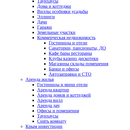
Таунхаусы
Дома и коттеджи
Виллы особняки усадьбы
Эллинги
Дачи
Гаражи
Земельные участки
Коммерческая недвижимость
Гостиницы и отели
Санатории, пансионаты, ДО
Кафе бары рестораны
Клубы казино дискотеки
Магазины склады помещения
Банки и офисы
Автозаправки и СТО
Аренда жилья
Гостиницы и мини отели
Аренда квартир
Аренда домов и коттеджей
Аренда вилл
Аренда дач
Офисы и помещения
Таунхаусы
Снять комнату
Крым инвестиции