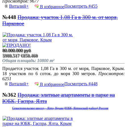
Просмотров: 9677
®
Виталий+
Посмотреть #455
В избранное
№448
Продажа: участок 1,08 Га в 300 м. от моря,
Парковое
80.000.000 руб
$988.517
€858.460
Общая площадь: 10800 m²
Продается участок 1,08 Га в 300 м. от моря, Парковое, Крым.
18 участков по 6 соток. до моря 300 метров.
Просмотров:
6251
®
Виталий+
Посмотреть #448
В избранное
№362
Продажа: элитные апартаменты в парке на
ЮБК, Гаспра, Ялта
Севастопольское шоссе, , Ялта, Крым (ЮБК, Ялтинский район) Россия