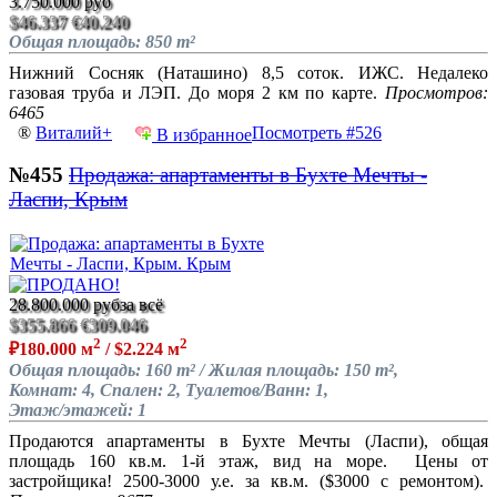
3.750.000 руб
$46.337
€40.240
Общая площадь: 850 m²
Нижний Сосняк (Наташино) 8,5 соток. ИЖС. Недалеко
газовая труба и ЛЭП. До моря 2 км по карте.
Просмотров:
6465
®
Виталий+
Посмотреть #526
В избранное
№455
Продажа: апартаменты в Бухте Мечты -
Ласпи, Крым
28.800.000 руб
за всё
$355.866
€309.046
2
2
₽180.000 м
/ $2.224 м
Общая площадь: 160 m² / Жилая площадь: 150 m²,
Комнат: 4, Спален: 2, Туалетов/Ванн: 1,
Этаж/этажей: 1
Продаются апартаменты в Бухте Мечты (Ласпи), общая
площадь 160 кв.м. 1-й этаж, вид на море. Цены от
застройщика! 2500-3000 у.е. за кв.м. ($3000 с ремонтом).