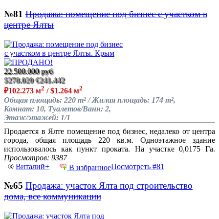
№81
Продажа: помещение под бизнес с участком в
центре Ялты
22.500.000 руб
$278.020
€241.442
2
2
₽102.273 м
/ $1.264 м
Общая площадь: 220 m² / Жилая площадь: 174 m²,
Комнат: 10, Туалетов/Ванн: 2,
Этаж/этажей: 1/1
Продается в Ялте помещение под бизнес, недалеко от центра
города, общая площадь 220 кв.м. Одноэтажное здание
использовалось как пункт проката. На участке 0,0175 Га.
Просмотров: 9387
®
Виталий+
Посмотреть #81
В избранное
№65
Продажа: участок Ялта под строительство
дома, все коммуникации