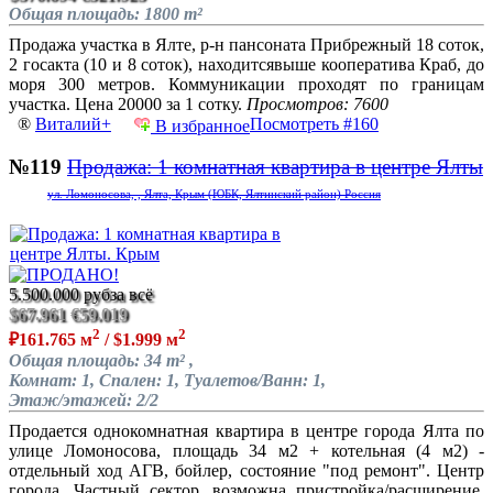
Общая площадь: 1800 m²
Продажа участка в Ялте, р-н пансоната Прибрежный 18 соток,
2 госакта (10 и 8 соток), находитсявыше кооператива Краб, до
моря 300 метров. Коммуникации проходят по границам
участка. Цена 20000 за 1 сотку.
Просмотров: 7600
®
Виталий+
Посмотреть #160
В избранное
№119
Продажа: 1 комнатная квартира в центре Ялты
ул. Ломоносова, , Ялта, Крым (ЮБК, Ялтинский район) Россия
5.500.000 руб
за всё
$67.961
€59.019
2
2
₽161.765 м
/ $1.999 м
Общая площадь: 34 m² ,
Комнат: 1, Спален: 1, Туалетов/Ванн: 1,
Этаж/этажей: 2/2
Продается однокомнатная квартира в центре города Ялта по
улице Ломоносова, площадь 34 м2 + котельная (4 м2) -
отдельный ход АГВ, бойлер, состояние "под ремонт". Центр
города. Частный сектор, возможна пристройка/расширение,