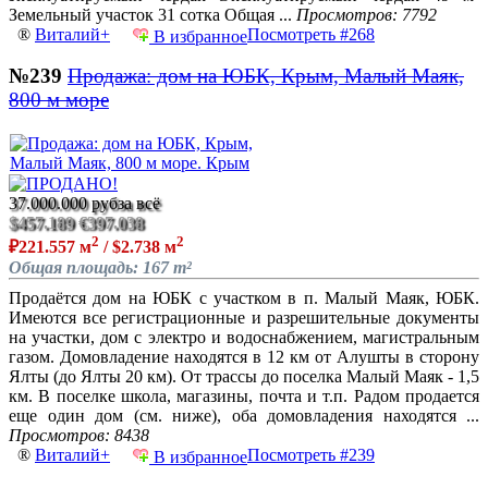
Земельный участок 31 сотка Общая ...
Просмотров: 7792
®
Виталий+
Посмотреть #268
В избранное
№239
Продажа: дом на ЮБК, Крым, Малый Маяк,
800 м море
37.000.000 руб
за всё
$457.189
€397.038
2
2
₽221.557 м
/ $2.738 м
Общая площадь: 167 m²
Продаётся дом на ЮБК с участком в п. Малый Маяк, ЮБК.
Имеются все регистрационные и разрешительные документы
на участки, дом с электро и водоснабжением, магистральным
газом. Домовладение находятся в 12 км от Алушты в сторону
Ялты (до Ялты 20 км). От трассы до поселка Малый Маяк - 1,5
км. В поселке школа, магазины, почта и т.п. Радом продается
еще один дом (см. ниже), оба домовладения находятся ...
Просмотров: 8438
®
Виталий+
Посмотреть #239
В избранное