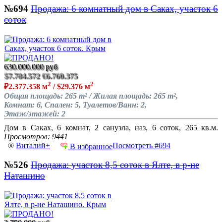
№694
Продажа: 6 комнатный дом в Саках, участок 6
соток
630.000.000 руб
$7.784.572
€6.760.375
2
2
₽2.377.358 м
/ $29.376 м
Общая площадь: 265 m² / Жилая площадь: 265 m²,
Комнат: 6, Спален: 5, Туалетов/Ванн: 2,
Этаж/этажей: 2
Дом в Саках, 6 комнат, 2 санузла, наз, 6 соток, 265 кв.м.
Просмотров: 9441
®
Виталий+
Посмотреть #694
В избранное
№526
Продажа: участок 8,5 соток в Ялте, в р-не
Наташино