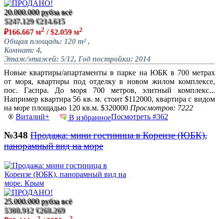
20.000.000 руб
за всё
$247.129
€214.615
2
2
₽166.667 м
/ $2.059 м
Общая площадь: 120 m² ,
Комнат: 4,
Этаж/этажей: 5/12, Год постройки: 2014
Новые квартиры/апартаменты в парке на ЮБК в 700 метрах
от моря, квартиры под отделку в новом жилом комплексе,
пос. Гаспра. До моря 700 метров, элитный комплекс...
Например квартира 56 кв. м. стоит $112000, квартира с видом
на море площадью 120 кв.м. $320000
Просмотров: 7222
®
Виталий+
Посмотреть #362
В избранное
№348
Продажа: мини гостиница в Кореизе (ЮБК),
панорамный вид на море
25.000.000 руб
за всё
$308.912
€268.269
2
2