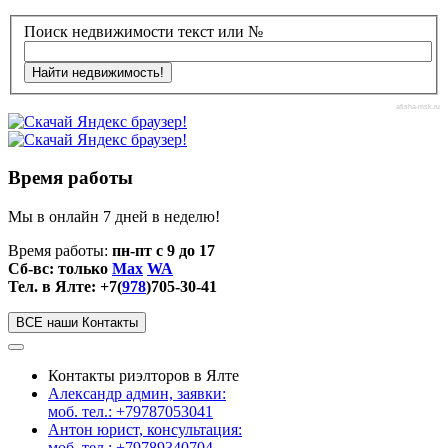
Поиск недвижимости текст или №
afisha-msk.ru
Время работы
Мы в онлайн 7 дней в неделю!
Время работы:
пн-пт с 9 до 17
Сб-вс: только
Max
WA
Тел. в Ялте: +7(
978
)705-30-41
ВСЕ наши Контакты
Контакты риэлторов в Ялте
Александр админ, заявки:
моб. тел.: +79787053041
Антон юрист, консультация:
моб. тел.: +79789340704