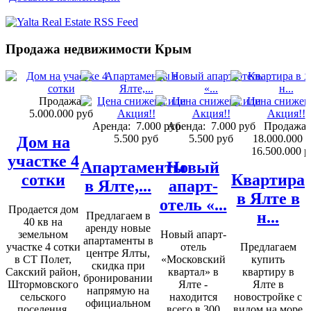
Продажа недвижимости Крым
Продажа:
5.000.000 руб
Аренда:
7.000 руб
Аренда:
7.000 руб
Продажа:
5.500 руб
5.500 руб
18.000.000 
Дом на
16.500.000 р
участке 4
Апартаменты
Новый
сотки
Квартира
в Ялте,...
апарт-
в Ялте в
отель «...
Продается дом
н...
Предлагаем в
40 кв на
аренду новые
земельном
Новый апарт-
апартаменты в
участке 4 сотки
отель
Предлагаем
центре Ялты,
в СТ Полет,
«Московский
купить
скидка при
Сакский район,
квартал» в
квартиру в
бронировании
Штормовского
Ялте -
Ялте в
напрямую на
сельского
находится
новостройке с
официальном
поселения,
всего в 300
видом на море