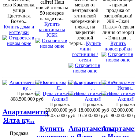
сайте! Наш
село Крыловка,
метрах от
- прямая
новый отель на
улица
центральной
продажа от
50 номеров
Цветочная.
ялтинской
застройщика!
находится...
Возмо...
набережной и
ЖК «Скай
Купить
Купить дома и
пляжа, на
Плаза» (первая
квартиры на
коттеджи
закрытой
линия от моря)
ЮБК
зеленой
- Элитная ...
терри...
Купить
Купить
мини
новостройки
гостиницы /
отели
Продажа:
808.500.000 руб
Продажа:
Продажа:
Продажа:
20.000.000 руб
18.000.000 руб
82.000.000 
Апартаменты
19.035.000 руб
16.500.000 руб
80.000.000 р
Ялта ку...
Купить
Апартаменты
Апартаме
Продажа
квартиру
в Ялте ...
в Испан...