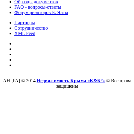
Образцы документов
FAQ - вопросы-ответы
Форум риэлторов Б. Ялты
Партнеры
Сотрудничество
XML Feed
АН [РА] © 2014
Недвижимость Крыма «К&К°»
© Все права
защищены