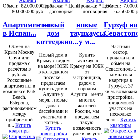
Обмен:
82.000.000 руб
Продажа:
* Цена
Продажа:
* Цена
Обмен:
7.000.0
80.000.000 руб
договорная
договорная
6.250.000 р
Апартаменты
новый
новые
Гурзуф на
в Испан...
дом
таунхаусы
Севастопо
коттеджно...
у м...
Обмен на
Частный
Крым Москву
сектор,
Новый дом в
Купить
Сочи или
продажа или
Крыму с видом
таунхаус в
продажа с
обмен на
на море! ЮБК
Крыму на ЮБК
расчётом в
Севастополь 1
в коттеджном
от
рублях.
комнатная
поселке -
застройщика,
Роскошные
квартира в
предлагаем
рядом с
апартаменты в
Гурзуфе, 37
купить дом в
городом
комплексе Park
кв.м. возможна
Алуште у
Алушта - мечта
Beach,
пристройка,
моря... новые
многих
Estepona,
придомовой
дома с
жителей
расположенном
участок на
бассейнами и
России, мы
между
несколько
участками в
предлагаем
прибрежной
чело...
Купить
коттед...
такую
д...
Купить
квартиры
Купить
возможность
квартиры
новостройки
уже в августе
...
Купить