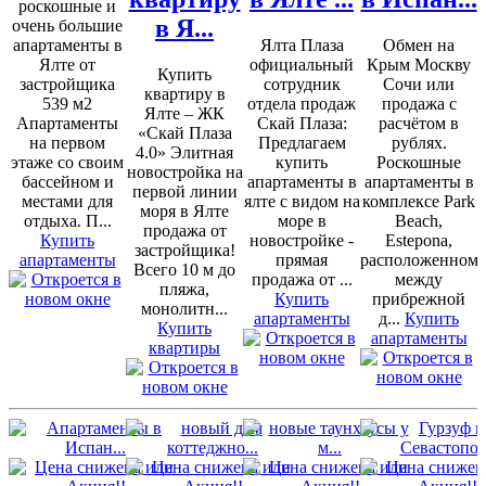
роскошные и
в Я...
очень большие
апартаменты в
Ялта Плаза
Обмен на
Ялте от
официальный
Крым Москву
Купить
застройщика
сотрудник
Сочи или
квартиру в
539 м2
отдела продаж
продажа с
Ялте – ЖК
Апартаменты
Скай Плаза:
расчётом в
«Скай Плаза
на первом
Предлагаем
рублях.
4.0» Элитная
этаже со своим
купить
Роскошные
новостройка на
бассейном и
апартаменты в
апартаменты в
первой линии
местами для
ялте с видом на
комплексе Park
моря в Ялте
отдыха. П...
море в
Beach,
продажа от
Купить
новостройке -
Estepona,
застройщика!
апартаменты
прямая
расположенном
Всего 10 м до
продажа от ...
между
пляжа,
Купить
прибрежной
монолитн...
апартаменты
д...
Купить
Купить
апартаменты
квартиры