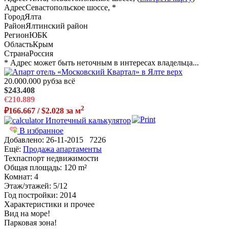
Адрес
Севастопольское шоссе, *
Город
Ялта
Район
Ялтинский район
Регион
ЮБК
Область
Крым
Страна
Россия
* Адрес может быть неточным в интересах владельца...
20.000.000 руб
за всё
$243.408
€210.889
2
₽166.667 / $2.028 за м
Ипотечный калькулятор
В избранное
Добавлено:
26-11-2015
7226
Ещё:
Продажа апартаменты
Техпаспорт недвижимости
Общая площадь
: 120 m²
Комнат
: 4
Этаж/этажей
: 5/12
Год постройки
: 2014
Характеристики и прочее
Вид на море!
Парковая зона!