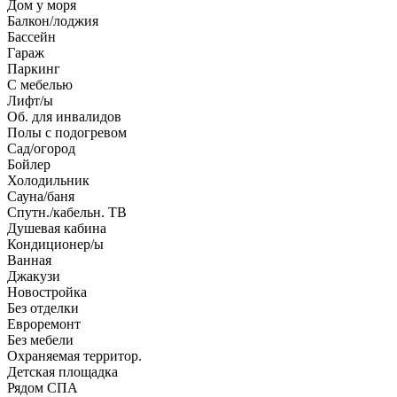
Дом у моря
Балкон/лоджия
Бассейн
Гараж
Паркинг
С мебелью
Лифт/ы
Об. для инвалидов
Полы с подогревом
Сад/огород
Бойлер
Холодильник
Сауна/баня
Спутн./кабельн. ТВ
Душевая кабина
Кондиционер/ы
Ванная
Джакузи
Новостройка
Без отделки
Евроремонт
Без мебели
Охраняемая территор.
Детская площадка
Рядом СПА