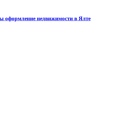
жа недвижимости в Ялте ЮБК + Крым
 оформление недвижимости в Ялте