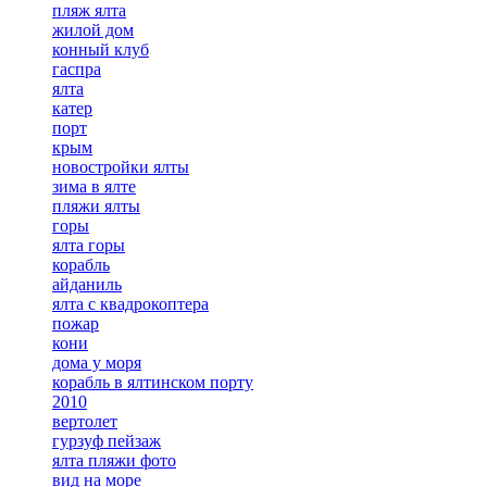
пляж ялта
жилой дом
конный клуб
гаспра
ялта
катер
порт
крым
новостройки ялты
зима в ялте
пляжи ялты
горы
ялта горы
корабль
айданиль
ялта с квадрокоптера
пожар
кони
дома у моря
корабль в ялтинском порту
2010
вертолет
гурзуф пейзаж
ялта пляжи фото
вид на море