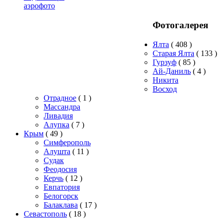
аэрофото
Фотогалерея
Ялта
( 408 )
Старая Ялта
( 133 )
Гурзуф
( 85 )
Ай-Даниль
( 4 )
Никита
Восход
Отрадное
( 1 )
Массандра
Ливадия
Алупка
( 7 )
Крым
( 49 )
Симферополь
Алушта
( 11 )
Судак
Феодосия
Керчь
( 12 )
Евпатория
Белогорск
Балаклава
( 17 )
Севастополь
( 18 )