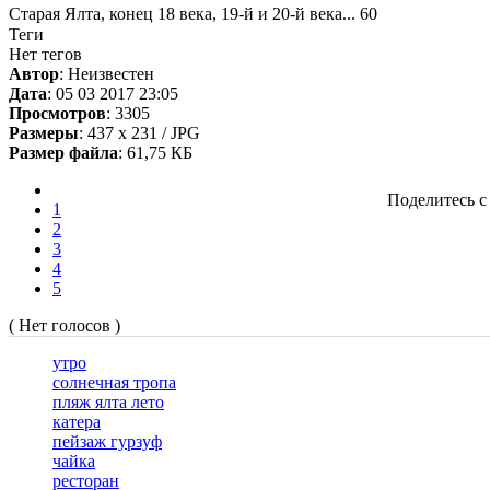
Старая Ялта, конец 18 века, 19-й и 20-й века... 60
Теги
Нет тегов
Автор
: Неизвестен
Дата
: 05 03 2017 23:05
Просмотров
: 3305
Размеры
: 437 x 231 / JPG
Размер файла
: 61,75 КБ
Поделитесь с
1
2
3
4
5
( Нет голосов )
утро
солнечная тропа
пляж ялта лето
катера
пейзаж гурзуф
чайка
ресторан