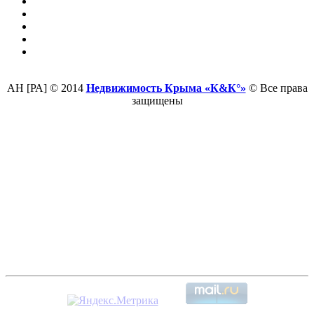
АН [РА] © 2014
Недвижимость Крыма «К&К°»
© Все права
защищены