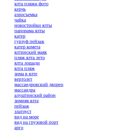
ялта пляжи фото
керчь
аэросъемка
чайка
новостройки ялты
панорама ялты
катер
гурзуф пейзаж
катер комета
ялтинский маяк
пляж ялта лето
ялта лошади
ялта пляж
зима в ялте
вертолет
массандровский дворец
массандра
алуштинский район
зимняя ялта
пейзаж
златоуст
вид на море
вид на грузовой порт
арго