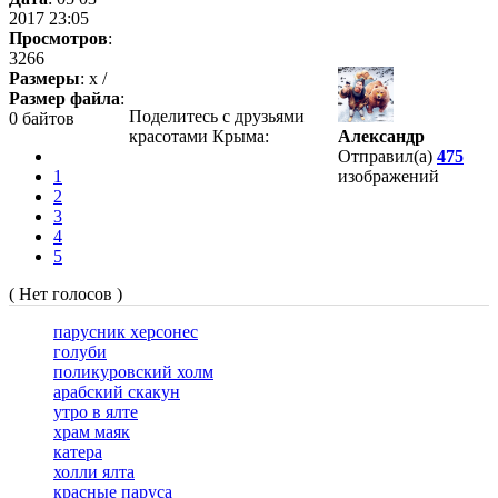
2017 23:05
Просмотров
:
3266
Размеры
: x /
Размер файла
:
Поделитесь с друзьями
0 байтов
красотами Крыма:
Александр
Отправил(а)
475
1
изображений
2
3
4
5
( Нет голосов )
парусник херсонес
голуби
поликуровский холм
арабский скакун
утро в ялте
храм маяк
катера
холли ялта
красные паруса