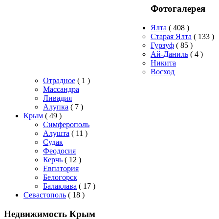
Фотогалерея
Ялта
( 408 )
Старая Ялта
( 133 )
Гурзуф
( 85 )
Ай-Даниль
( 4 )
Никита
Восход
Отрадное
( 1 )
Массандра
Ливадия
Алупка
( 7 )
Крым
( 49 )
Симферополь
Алушта
( 11 )
Судак
Феодосия
Керчь
( 12 )
Евпатория
Белогорск
Балаклава
( 17 )
Севастополь
( 18 )
Недвижимость Крым