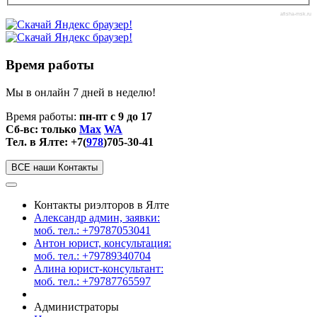
afisha-msk.ru
Время работы
Мы в онлайн 7 дней в неделю!
Время работы:
пн-пт с 9 до 17
Сб-вс: только
Max
WA
Тел. в Ялте: +7(
978
)705-30-41
ВСЕ наши Контакты
Контакты риэлторов в Ялте
Александр админ, заявки:
моб. тел.: +79787053041
Антон юрист, консультация:
моб. тел.: +79789340704
Алина юрист-консультант:
моб. тел.: +79787765597
Администраторы