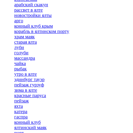
арабский скакун
рассвет в ялте
новостройки ялты
арго
конный клуб крым
корабль в ялтинском порту
храм маяк
старая ялта
луби
голуби
массандра
чайка
рыбак
утро в ялте
эдинбург тауэр
пейзаж гурзуф
зима в ялте
красные паруса
пейзаж
яхта
катера
гаспра
конный клуб
ялтинский маяк
порт