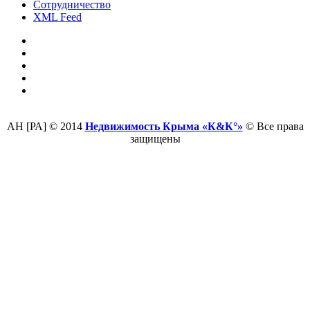
Сотрудничество
XML Feed
АН [РА] © 2014
Недвижимость Крыма «К&К°»
© Все права
защищены