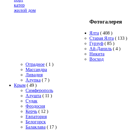
катер
жилой дом
Фотогалерея
Ялта
( 408 )
Старая Ялта
( 133 )
Гурзуф
( 85 )
Ай-Даниль
( 4 )
Никита
Восход
Отрадное
( 1 )
Массандра
Ливадия
Алупка
( 7 )
Крым
( 49 )
Симферополь
Алушта
( 11 )
Судак
Феодосия
Керчь
( 12 )
Евпатория
Белогорск
Балаклава
( 17 )