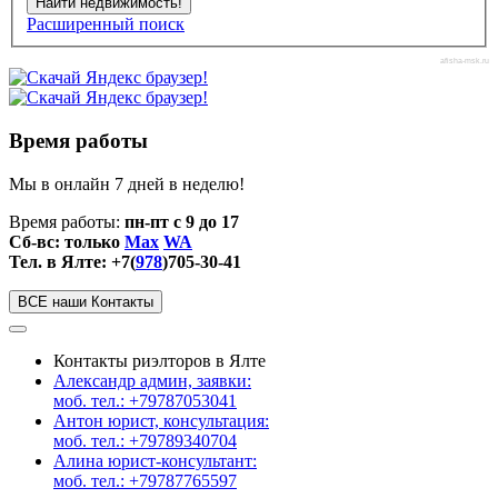
Расширенный поиск
afisha-msk.ru
Время работы
Мы в онлайн 7 дней в неделю!
Время работы:
пн-пт с 9 до 17
Сб-вс: только
Max
WA
Тел. в Ялте: +7(
978
)705-30-41
ВСЕ наши Контакты
Контакты риэлторов в Ялте
Александр админ, заявки:
моб. тел.: +79787053041
Антон юрист, консультация:
моб. тел.: +79789340704
Алина юрист-консультант:
моб. тел.: +79787765597