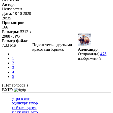
Автор
:
Неизвестен
Дата
: 18 10 2020
20:35
Просмотров
:
166
Размеры
: 5312 x
2988 / JPG
Размер файла
:
Поделитесь с друзьями
7,33 МБ
красотами Крыма:
Александр
Отправил(а)
475
1
изображений
2
3
4
5
( Нет голосов )
EXIF
:
утро в ялте
эдинбург тауэр
пейзаж гурзуф
пляж ялта лето