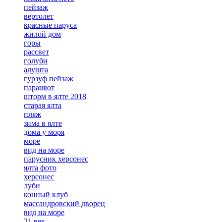
пейзаж
вертолет
красные паруса
жилой дом
горы
рассвет
голуби
алушта
гурзуф пейзаж
парашют
шторм в ялте 2018
старая ялта
пляж
зима в ялте
дома у моря
море
вид на море
парусник херсонес
ялта фото
херсонес
луби
конный клуб
массандровский дворец
вид на море
21 век