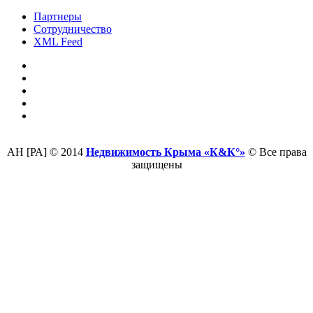
Партнеры
Сотрудничество
XML Feed
АН [РА] © 2014
Недвижимость Крыма «К&К°»
© Все права
защищены