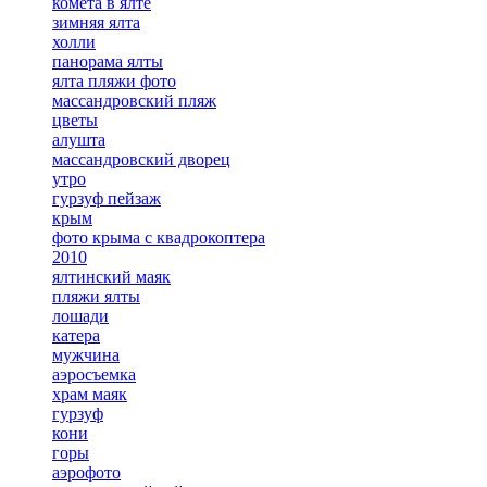
комета в ялте
зимняя ялта
холли
панорама ялты
ялта пляжи фото
массандровский пляж
цветы
алушта
массандровский дворец
утро
гурзуф пейзаж
крым
фото крыма с квадрокоптера
2010
ялтинский маяк
пляжи ялты
лошади
катера
мужчина
аэросъемка
храм маяк
гурзуф
кони
горы
аэрофото