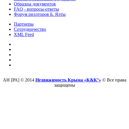
Образцы документов
FAQ - вопросы-ответы
Форум риэлторов Б. Ялты
Партнеры
Сотрудничество
XML Feed
АН [РА] © 2014
Недвижимость Крыма «К&К°»
© Все права
защищены