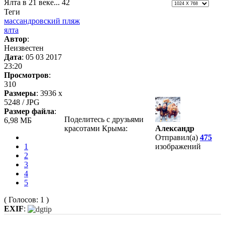
Ялта в 21 веке... 42
Теги
массандровский пляж
ялта
Автор
:
Неизвестен
Дата
: 05 03 2017
23:20
Просмотров
:
310
Размеры
: 3936 x
5248 / JPG
Размер файла
:
Поделитесь с друзьями
6,98 МБ
красотами Крыма:
Александр
Отправил(а)
475
1
изображений
2
3
4
5
( Голосов: 1 )
EXIF
: