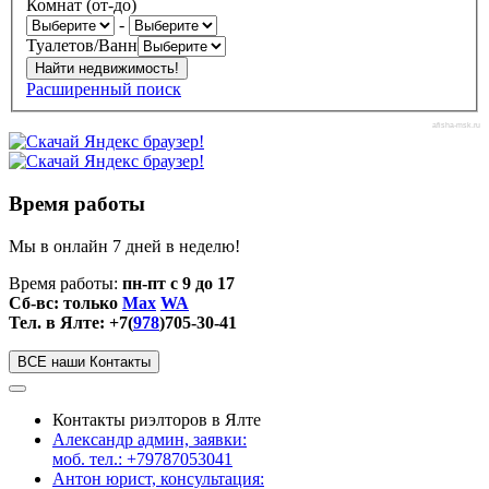
Комнат (от-до)
-
Туалетов/Ванн
Расширенный поиск
afisha-msk.ru
Время работы
Мы в онлайн 7 дней в неделю!
Время работы:
пн-пт с 9 до 17
Сб-вс: только
Max
WA
Тел. в Ялте: +7(
978
)705-30-41
ВСЕ наши Контакты
Контакты риэлторов в Ялте
Александр админ, заявки:
моб. тел.: +79787053041
Антон юрист, консультация: