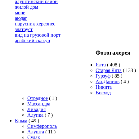
алуштинский район
жилой дом
море
аюдаг
парусник херсонес
златоуст
вид на грузовой порт
арабский скакун
Фотогалерея
Ялта
( 408 )
Старая Ялта
( 133 )
Гурзуф
( 85 )
Ай-Даниль
( 4 )
Никита
Восход
Отрадное
( 1 )
Массандра
Ливадия
Алупка
( 7 )
Крым
( 49 )
Симферополь
Алушта
( 11 )
Судак