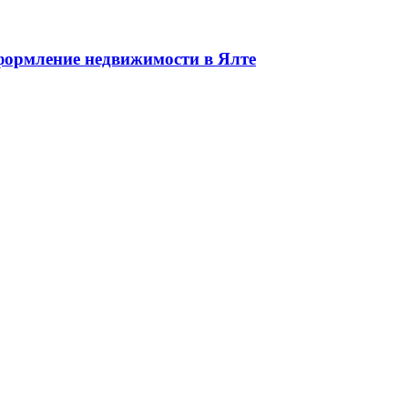
едвижимости в Ялте ЮБК + Крым
ормление недвижимости в Ялте