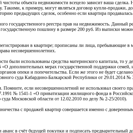
 чистоты объекта недвижимости всецело зависит ваша сделка. Н
 Такими, к примеру, могут являться договор купли-продажи, дог
торию предыдущих сделок, особенно если квартира продавалась 
ого государственного реестра прав на недвижимость. Данный ре
осударственную пошлину в размере 200 руб. Из выписки можно у
регистрирован в квартире; прописаны ли лица, пребывающие в 
 права несовершеннолетних.
ти были использованы средства материнского капитала, то у де
№ 256 «О дополнительных мерах государственной поддержки семей
рганов опеки и попечительства. Если же этого не будет сделан
ного суда Кабардино-Балкарской Республики от 29.01.2014 № 3
. Помните, если несовершеннолетний не использовал своего пра
.07.1991 № 1541-1 «О приватизации жилищного фонда в Российс
 суда Московской области от 12.02.2010 по делу № 2-25/2010).
нничества с продажей квартир совершается именно с доверенны
ти аванс в счёт будущей покупки и подписать предварительный 