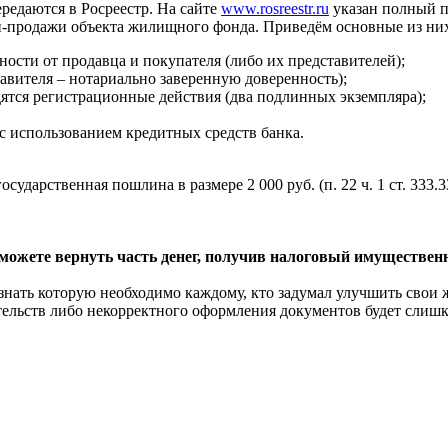
редаются в Росреестр. На сайте
www.rosreestr.ru
указан полный п
ли-продажи объекта жилищного фонда. Приведём основные из ни
ности от продавца и покупателя (либо их представителей);
авителя – нотариально заверенную доверенность);
ятся регистрационные действия (два подлинных экземпляра);
с использованием кредитных средств банка.
сударственная пошлина в размере 2 000 руб. (п. 22 ч. 1 ст. 333.
ы можете вернуть часть денег, получив налоговый имуществен
знать которую необходимо каждому, кто задумал улучшить свои 
тельств либо некорректного оформления документов будет слишк