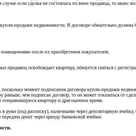
м случае если сделка не состоялась по вине продавца, то аванс в
купли-продажи недвижимости. В договоре обязательно должна бы
я помещениями после их приобретения покупателем.
ых продавец освобождает квартиру, обязуется сняться с регистр
а, поскольку момент подписания договора купли-продажи недви
 раньше, чем подписан договор, то он может отказаться от сдел
ет понравившуюся квартиру и драгоценное время.
к в руки (под расписку), наличными через депозитарную ячейку,
передача денег через аренду банковской ячейки.
ости.