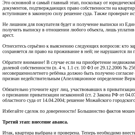
Это основной и самый главный этап, поскольку от юридической
документов, подтверждающих право собственности на квартиру.
вступившее в законную силу решение суда. Также проверьте ис
Не лишним для покупателя будет и получение выписки из Един
получить выписку в отношении любого объекта, лишь уплатив г
арест.
Отнеситесь серьёзно к выяснению следующих вопросов: кто за
сохраняется ли право на проживание в ней; не нарушаются ли
Обратите внимание! В случае если на приобретение недвижимос
долевой собственности (п. 4 ч. 1.1 ст. 10 ФЗ от 29.12.2006 
несовершеннолетнего ребёнка должно быть получено согласие о
признан недействительным (Апелляционное определение Верхов
Обязательно уточните круг лиц, участвовавших в приватизации
о признании приватизации незаконной (ст. 2 Закона РФ от 04
областного суда от 14.04.2004; решение Можайского городского
Избегайте сделок по доверенности! Большинство фактов моше
Третий этап: внесение аванса.
Итак, квартира выбрана и проверена. Теперь необходимо внес