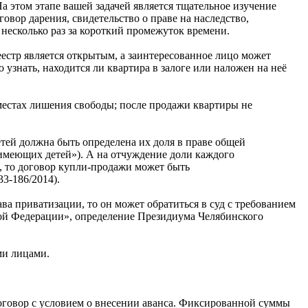
а этом этапе вашей задачей является тщательное изучение
овор дарения, свидетельство о праве на наследство,
несколько раз за короткий промежуток времени.
естр является открытым, а заинтересованное лицо может
знать, находится ли квартира в залоге или наложен на неё
местах лишения свободы; после продажи квартиры не
тей должна быть определена их доля в праве общей
, имеющих детей»). А на отчуждение доли каждого
о, то договор купли-продажи может быть
3-186/2014).
ва приватизации, то он может обратиться в суд с требованием
кой Федерации», определение Президиума Челябинского
ми лицами.
договор с условием о внесении аванса. Фиксированной суммы