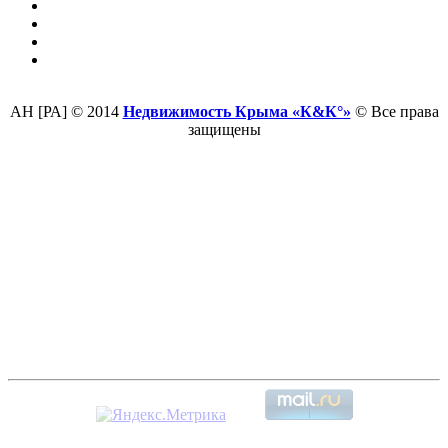
АН [РА] © 2014
Недвижимость Крыма «К&К°»
© Все права
защищены