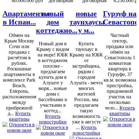
80.000.000 руб
договорная
договорная
6.250.000 р
Апартаменты
новый
новые
Гурзуф на
в Испан...
дом
таунхаусы
Севастопо
коттеджно...
у м...
Обмен на
Частный
Крым Москву
сектор,
Новый дом в
Купить
Сочи или
продажа или
Крыму с видом
таунхаус в
продажа с
обмен на
на море! ЮБК
Крыму на ЮБК
расчётом в
Севастополь 1
в коттеджном
от
рублях.
комнатная
поселке -
застройщика,
Роскошные
квартира в
предлагаем
рядом с
апартаменты в
Гурзуфе, 37
купить дом в
городом
комплексе Park
кв.м. возможна
Алуште у
Алушта - мечта
Beach,
пристройка,
моря... новые
многих
Estepona,
придомовой
дома с
жителей
расположенном
участок на
бассейнами и
России, мы
между
несколько
участками в
предлагаем
прибрежной
чело...
Купить
коттед...
такую
д...
Купить
квартиры
Купить
возможность
квартиры
новостройки
уже в августе
...
Купить
новостройки