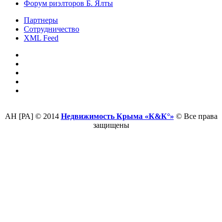
Форум риэлторов Б. Ялты
Партнеры
Сотрудничество
XML Feed
АН [РА] © 2014
Недвижимость Крыма «К&К°»
© Все права
защищены