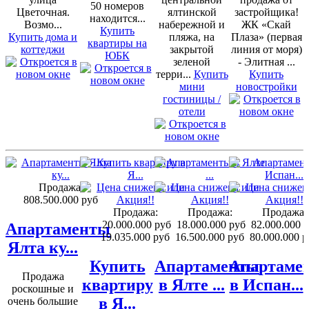
50 номеров
Цветочная.
ялтинской
застройщика!
находится...
Возмо...
набережной и
ЖК «Скай
Купить
Купить дома и
пляжа, на
Плаза» (первая
квартиры на
коттеджи
закрытой
линия от моря)
ЮБК
зеленой
- Элитная ...
терри...
Купить
Купить
мини
новостройки
гостиницы /
отели
Продажа:
808.500.000 руб
Продажа:
Продажа:
Продажа:
20.000.000 руб
18.000.000 руб
82.000.000 
Апартаменты
19.035.000 руб
16.500.000 руб
80.000.000 р
Ялта ку...
Купить
Апартаменты
Апартаме
Продажа
квартиру
в Ялте ...
в Испан...
роскошные и
в Я...
очень большие