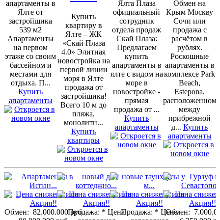
апартаменты в
Ялта Плаза
Обмен на
Ялте от
официальный
Крым Москву
Купить
застройщика
сотрудник
Сочи или
квартиру в
539 м2
отдела продаж
продажа с
Ялте – ЖК
Апартаменты
Скай Плаза:
расчётом в
«Скай Плаза
на первом
Предлагаем
рублях.
4.0» Элитная
этаже со своим
купить
Роскошные
новостройка на
бассейном и
апартаменты в
апартаменты в
первой линии
местами для
ялте с видом на
комплексе Park
моря в Ялте
отдыха. П...
море в
Beach,
продажа от
Купить
новостройке -
Estepona,
застройщика!
апартаменты
прямая
расположенном
Всего 10 м до
продажа от ...
между
пляжа,
Купить
прибрежной
монолитн...
апартаменты
д...
Купить
Купить
апартаменты
квартиры
Обмен:
82.000.000 руб
Продажа:
* Цена
Продажа:
* Цена
Обмен:
7.000.0