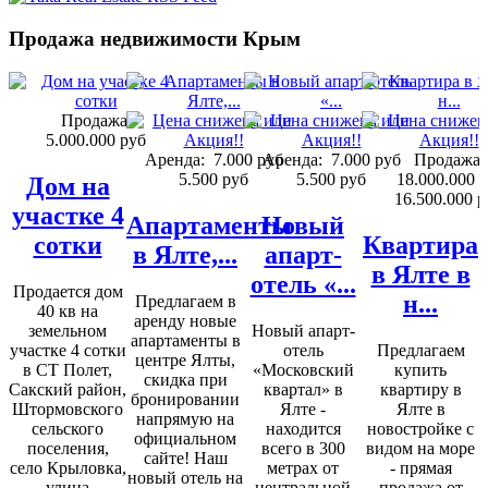
Продажа недвижимости Крым
Продажа:
5.000.000 руб
Аренда:
7.000 руб
Аренда:
7.000 руб
Продажа:
5.500 руб
5.500 руб
18.000.000 
Дом на
16.500.000 р
участке 4
Апартаменты
Новый
сотки
Квартира
в Ялте,...
апарт-
в Ялте в
отель «...
Продается дом
н...
Предлагаем в
40 кв на
аренду новые
земельном
Новый апарт-
апартаменты в
участке 4 сотки
отель
Предлагаем
центре Ялты,
в СТ Полет,
«Московский
купить
скидка при
Сакский район,
квартал» в
квартиру в
бронировании
Штормовского
Ялте -
Ялте в
напрямую на
сельского
находится
новостройке с
официальном
поселения,
всего в 300
видом на море
сайте! Наш
село Крыловка,
метрах от
- прямая
новый отель на
улица
центральной
продажа от