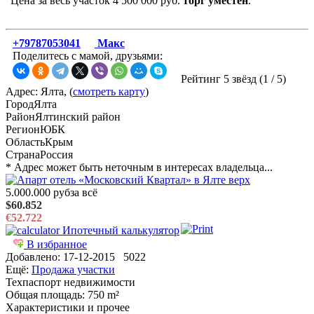
Цена за весь участок 4 500 000 руб.
торг уместен
.
+79787053041
Макс
Поделитесь с мамой, друзьями:
Рейтинг 5 звёзд (
1
/
5
)
Адрес: Ялта, (
смотреть карту
)
Город
Ялта
Район
Ялтинский район
Регион
ЮБК
Область
Крым
Страна
Россия
* Адрес может быть неточным в интересах владельца...
5.000.000 руб
за всё
$60.852
€52.722
Ипотечный калькулятор
В избранное
Добавлено:
17-12-2015
5022
Ещё:
Продажа участки
Техпаспорт недвижимости
Общая площадь
: 750 m²
Характеристики и прочее