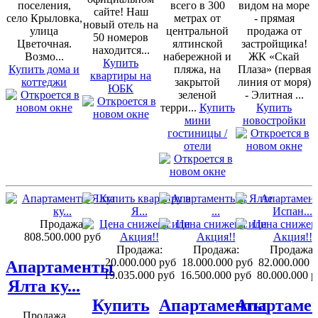
поселения,
всего в 300
видом на море
сайте! Наш
село Крыловка,
метрах от
- прямая
новый отель на
улица
центральной
продажа от
50 номеров
Цветочная.
ялтинской
застройщика!
находится...
Возмо...
набережной и
ЖК «Скай
Купить
Купить дома и
пляжа, на
Плаза» (первая
квартиры на
коттеджи
закрытой
линия от моря)
ЮБК
зеленой
- Элитная ...
терри...
Купить
Купить
мини
новостройки
гостиницы /
отели
Продажа:
808.500.000 руб
Продажа:
Продажа:
Продажа:
20.000.000 руб
18.000.000 руб
82.000.000 
Апартаменты
19.035.000 руб
16.500.000 руб
80.000.000 р
Ялта ку...
Купить
Апартаменты
Апартаме
Продажа