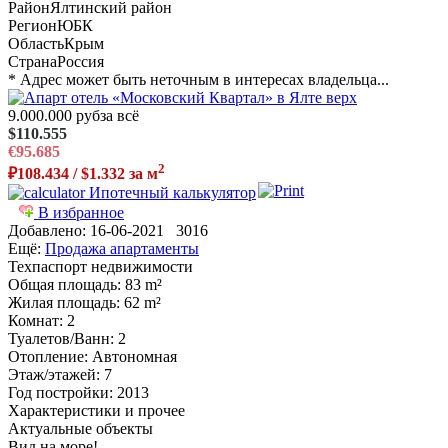
Район
Ялтинский район
Регион
ЮБК
Область
Крым
Страна
Россия
* Адрес может быть неточным в интересах владельца...
9.000.000 руб
за всё
$110.555
€95.685
2
₽108.434 / $1.332 за м
Ипотечный калькулятор
В избранное
Добавлено:
16-06-2021
3016
Ещё:
Продажа апартаменты
Техпаспорт недвижимости
Общая площадь
: 83 m²
Жилая площадь
: 62 m²
Комнат
: 2
Туалетов/Ванн
: 2
Отопление
: Автономная
Этаж/этажей
: 7
Год постройки
: 2013
Характеристики и прочее
Актуальные объекты
Вид на море!