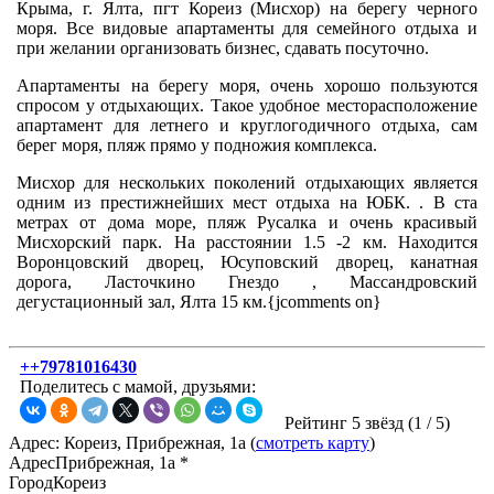
Крыма, г. Ялта, пгт Кореиз (Мисхор) на берегу черного
моря. Все видовые апартаменты для семейного отдыха и
при желании организовать бизнес, сдавать посуточно.
Апартаменты на берегу моря, очень хорошо пользуются
спросом у отдыхающих. Такое удобное месторасположение
апартамент для летнего и круглогодичного отдыха, сам
берег моря, пляж прямо у подножия комплекса.
Мисхор для нескольких поколений отдыхающих является
одним из престижнейших мест отдыха на ЮБК. . В ста
метрах от дома море, пляж Русалка и очень красивый
Мисхорский парк. На расстоянии 1.5 -2 км. Находится
Воронцовский дворец, Юсуповский дворец, канатная
дорога, Ласточкино Гнездо , Массандровский
дегустационный зал, Ялта 15 км.{jcomments on}
++79781016430
Поделитесь с мамой, друзьями:
Рейтинг 5 звёзд (
1
/
5
)
Адрес: Кореиз, Прибрежная, 1а (
смотреть карту
)
Адрес
Прибрежная, 1а *
Город
Кореиз