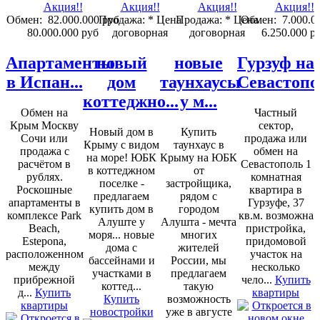
Обмен:
82.000.000 руб
Продажа:
* Цена
Продажа:
* Цена
Обмен:
7.000.0
80.000.000 руб
договорная
договорная
6.250.000 р
Апартаменты
новый
новые
Гурзуф на
в Испан...
дом
таунхаусы
Севастопо
коттеджно...
у м...
Обмен на
Частный
Крым Москву
сектор,
Новый дом в
Купить
Сочи или
продажа или
Крыму с видом
таунхаус в
продажа с
обмен на
на море! ЮБК
Крыму на ЮБК
расчётом в
Севастополь 1
в коттеджном
от
рублях.
комнатная
поселке -
застройщика,
Роскошные
квартира в
предлагаем
рядом с
апартаменты в
Гурзуфе, 37
купить дом в
городом
комплексе Park
кв.м. возможна
Алуште у
Алушта - мечта
Beach,
пристройка,
моря... новые
многих
Estepona,
придомовой
дома с
жителей
расположенном
участок на
бассейнами и
России, мы
между
несколько
участками в
предлагаем
прибрежной
чело...
Купить
коттед...
такую
д...
Купить
квартиры
Купить
возможность
квартиры
новостройки
уже в августе