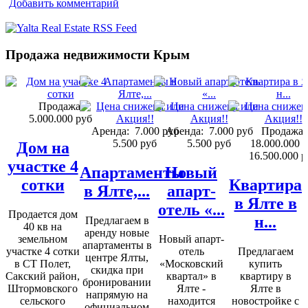
Добавить комментарий
Продажа недвижимости Крым
Продажа:
5.000.000 руб
Аренда:
7.000 руб
Аренда:
7.000 руб
Продажа:
5.500 руб
5.500 руб
18.000.000 
Дом на
16.500.000 р
участке 4
Апартаменты
Новый
сотки
Квартира
в Ялте,...
апарт-
в Ялте в
отель «...
Продается дом
н...
Предлагаем в
40 кв на
аренду новые
земельном
Новый апарт-
апартаменты в
участке 4 сотки
отель
Предлагаем
центре Ялты,
в СТ Полет,
«Московский
купить
скидка при
Сакский район,
квартал» в
квартиру в
бронировании
Штормовского
Ялте -
Ялте в
напрямую на
сельского
находится
новостройке с
официальном