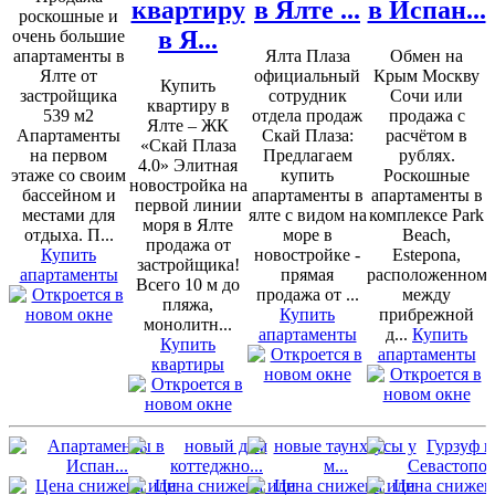
квартиру
в Ялте ...
в Испан...
роскошные и
в Я...
очень большие
апартаменты в
Ялта Плаза
Обмен на
Ялте от
официальный
Крым Москву
Купить
застройщика
сотрудник
Сочи или
квартиру в
539 м2
отдела продаж
продажа с
Ялте – ЖК
Апартаменты
Скай Плаза:
расчётом в
«Скай Плаза
на первом
Предлагаем
рублях.
4.0» Элитная
этаже со своим
купить
Роскошные
новостройка на
бассейном и
апартаменты в
апартаменты в
первой линии
местами для
ялте с видом на
комплексе Park
моря в Ялте
отдыха. П...
море в
Beach,
продажа от
Купить
новостройке -
Estepona,
застройщика!
апартаменты
прямая
расположенном
Всего 10 м до
продажа от ...
между
пляжа,
Купить
прибрежной
монолитн...
апартаменты
д...
Купить
Купить
апартаменты
квартиры