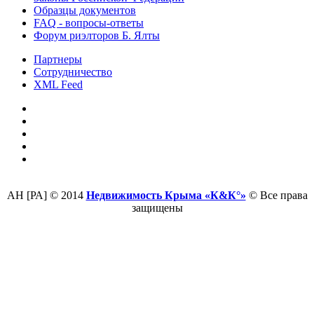
Образцы документов
FAQ - вопросы-ответы
Форум риэлторов Б. Ялты
Партнеры
Сотрудничество
XML Feed
АН [РА] © 2014
Недвижимость Крыма «К&К°»
© Все права
защищены