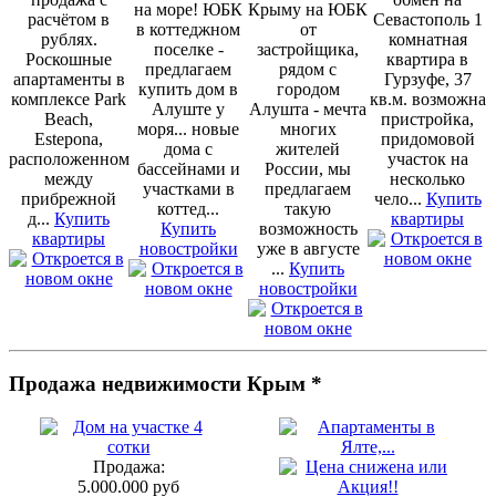
на море! ЮБК
Крыму на ЮБК
расчётом в
Севастополь 1
в коттеджном
от
рублях.
комнатная
поселке -
застройщика,
Роскошные
квартира в
предлагаем
рядом с
апартаменты в
Гурзуфе, 37
купить дом в
городом
комплексе Park
кв.м. возможна
Алуште у
Алушта - мечта
Beach,
пристройка,
моря... новые
многих
Estepona,
придомовой
дома с
жителей
расположенном
участок на
бассейнами и
России, мы
между
несколько
участками в
предлагаем
прибрежной
чело...
Купить
коттед...
такую
д...
Купить
квартиры
Купить
возможность
квартиры
новостройки
уже в августе
...
Купить
новостройки
Продажа недвижимости Крым *
Продажа:
5.000.000 руб