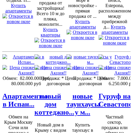
отдыха. П...
море в
Beach,
продажа от
Купить
новостройке -
Estepona,
застройщика!
апартаменты
прямая
расположенном
Всего 10 м до
продажа от ...
между
пляжа,
Купить
прибрежной
монолитн...
апартаменты
д...
Купить
Купить
апартаменты
квартиры
Обмен:
82.000.000 руб
Продажа:
* Цена
Продажа:
* Цена
Обмен:
7.000.0
80.000.000 руб
договорная
договорная
6.250.000 р
Апартаменты
новый
новые
Гурзуф на
в Испан...
дом
таунхаусы
Севастопо
коттеджно...
у м...
Обмен на
Частный
Крым Москву
сектор,
Новый дом в
Купить
Сочи или
продажа или
Крыму с видом
таунхаус в
продажа с
обмен на