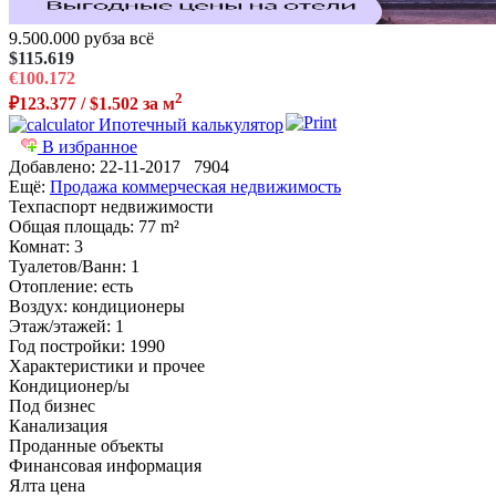
9.500.000 руб
за всё
$115.619
€100.172
2
₽123.377 / $1.502 за м
Ипотечный калькулятор
В избранное
Добавлено:
22-11-2017
7904
Ещё:
Продажа коммерческая недвижимость
Техпаспорт недвижимости
Общая площадь
: 77 m²
Комнат
: 3
Туалетов/Ванн
: 1
Отопление
: есть
Воздух
: кондиционеры
Этаж/этажей
: 1
Год постройки
: 1990
Характеристики и прочее
Кондиционер/ы
Под бизнес
Канализация
Проданные объекты
Финансовая информация
Ялта цена