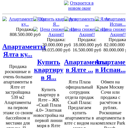
Продажа:
808.500.000 руб
Продажа:
Продажа:
Продажа:
20.000.000 руб
18.000.000 руб
82.000.000 
Апартаменты
19.035.000 руб
16.500.000 руб
80.000.000 р
Ялта ку...
Купить
Апартаменты
Апартаме
Продажа
квартиру
в Ялте ...
в Испан...
роскошные и
в Я...
очень большие
апартаменты в
Ялта Плаза
Обмен на
Ялте от
официальный
Крым Москву
Купить
застройщика
сотрудник
Сочи или
квартиру в
539 м2
отдела продаж
продажа с
Ялте – ЖК
Апартаменты
Скай Плаза:
расчётом в
«Скай Плаза
на первом
Предлагаем
рублях.
4.0» Элитная
этаже со своим
купить
Роскошные
новостройка на
бассейном и
апартаменты в
апартаменты в
первой линии
местами для
ялте с видом на
комплексе Park
моря в Ялте