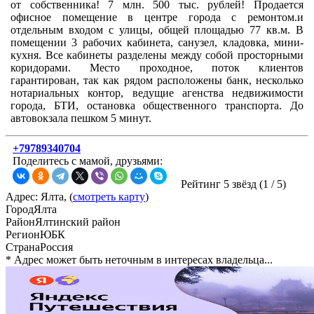
от собственника! 7 млн. 500 тыс. рублей! Продается
офисное помещение в центре города с ремонтом.и
отдельным входом с улицы, общей площадью 77 кв.м. В
помещении 3 рабочих кабинета, санузел, кладовка, мини-
кухня. Все кабинеты разделены между собой просторными
коридорами. Место проходное, поток клиентов
гарантирован, так как рядом расположены банк, несколько
нотариальных контор, ведущие агенства недвижимости
города, БТИ, остановка общественного транспорта. До
автовокзала пешком 5 минут.
+79789340704
Поделитесь с мамой, друзьями:
Рейтинг 5 звёзд (
1
/
5
)
Адрес: Ялта, (
смотреть карту
)
Город
Ялта
Район
Ялтинский район
Регион
ЮБК
Страна
Россия
* Адрес может быть неточным в интересах владельца...