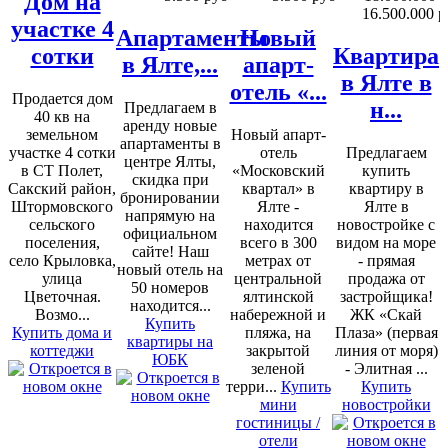
Дом на
16.500.000 р
участке 4
Апартаменты
Новый
сотки
Квартира
в Ялте,...
апарт-
в Ялте в
отель «...
Продается дом
н...
Предлагаем в
40 кв на
аренду новые
земельном
Новый апарт-
апартаменты в
участке 4 сотки
отель
Предлагаем
центре Ялты,
в СТ Полет,
«Московский
купить
скидка при
Сакский район,
квартал» в
квартиру в
бронировании
Штормовского
Ялте -
Ялте в
напрямую на
сельского
находится
новостройке с
официальном
поселения,
всего в 300
видом на море
сайте! Наш
село Крыловка,
метрах от
- прямая
новый отель на
улица
центральной
продажа от
50 номеров
Цветочная.
ялтинской
застройщика!
находится...
Возмо...
набережной и
ЖК «Скай
Купить
Купить дома и
пляжа, на
Плаза» (первая
квартиры на
коттеджи
закрытой
линия от моря)
ЮБК
зеленой
- Элитная ...
терри...
Купить
Купить
мини
новостройки
гостиницы /
отели