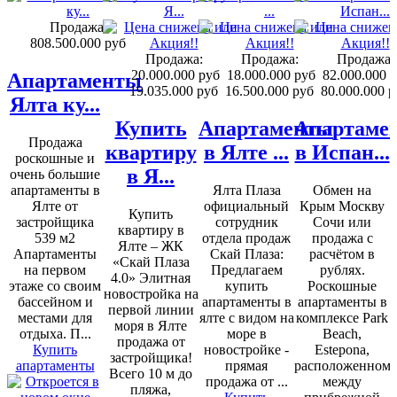
Продажа:
808.500.000 руб
Продажа:
Продажа:
Продажа:
20.000.000 руб
18.000.000 руб
82.000.000 
Апартаменты
19.035.000 руб
16.500.000 руб
80.000.000 р
Ялта ку...
Купить
Апартаменты
Апартаме
Продажа
квартиру
в Ялте ...
в Испан...
роскошные и
в Я...
очень большие
апартаменты в
Ялта Плаза
Обмен на
Ялте от
официальный
Крым Москву
Купить
застройщика
сотрудник
Сочи или
квартиру в
539 м2
отдела продаж
продажа с
Ялте – ЖК
Апартаменты
Скай Плаза:
расчётом в
«Скай Плаза
на первом
Предлагаем
рублях.
4.0» Элитная
этаже со своим
купить
Роскошные
новостройка на
бассейном и
апартаменты в
апартаменты в
первой линии
местами для
ялте с видом на
комплексе Park
моря в Ялте
отдыха. П...
море в
Beach,
продажа от
Купить
новостройке -
Estepona,
застройщика!
апартаменты
прямая
расположенном
Всего 10 м до
продажа от ...
между
пляжа,