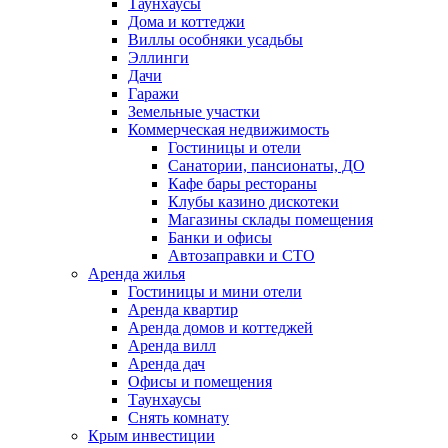
Таунхаусы
Дома и коттеджи
Виллы особняки усадьбы
Эллинги
Дачи
Гаражи
Земельные участки
Коммерческая недвижимость
Гостиницы и отели
Санатории, пансионаты, ДО
Кафе бары рестораны
Клубы казино дискотеки
Магазины склады помещения
Банки и офисы
Автозаправки и СТО
Аренда жилья
Гостиницы и мини отели
Аренда квартир
Аренда домов и коттеджей
Аренда вилл
Аренда дач
Офисы и помещения
Таунхаусы
Снять комнату
Крым инвестиции