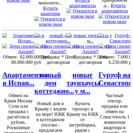
Купить
прибрежной
монолитн...
апартаменты
д...
Купить
Купить
апартаменты
квартиры
Обмен:
82.000.000 руб
Продажа:
* Цена
Продажа:
* Цена
Обмен:
7.000.0
80.000.000 руб
договорная
договорная
6.250.000 р
Апартаменты
новый
новые
Гурзуф на
в Испан...
дом
таунхаусы
Севастопо
коттеджно...
у м...
Обмен на
Частный
Крым Москву
сектор,
Новый дом в
Купить
Сочи или
продажа или
Крыму с видом
таунхаус в
продажа с
обмен на
на море! ЮБК
Крыму на ЮБК
расчётом в
Севастополь 1
в коттеджном
от
рублях.
комнатная
поселке -
застройщика,
Роскошные
квартира в
предлагаем
рядом с
апартаменты в
Гурзуфе, 37