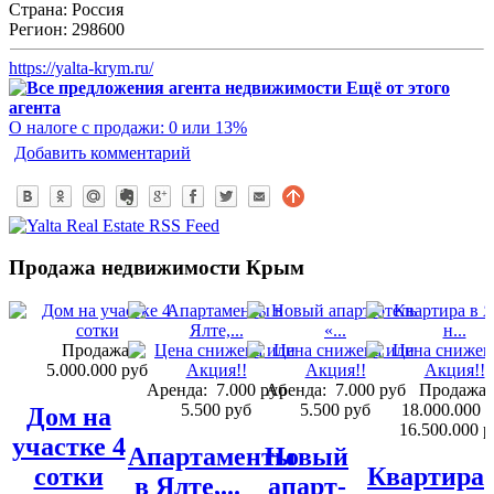
Страна:
Россия
Регион:
298600
https://yalta-krym.ru/
Ещё от этого
агента
О налоге с продажи: 0 или 13%
Добавить комментарий
Продажа недвижимости Крым
Продажа:
5.000.000 руб
Аренда:
7.000 руб
Аренда:
7.000 руб
Продажа:
5.500 руб
5.500 руб
18.000.000 
Дом на
16.500.000 р
участке 4
Апартаменты
Новый
сотки
Квартира
в Ялте,...
апарт-