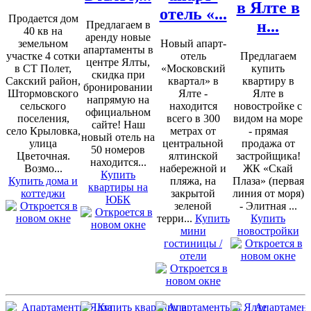
в Ялте в
отель «...
Продается дом
н...
Предлагаем в
40 кв на
аренду новые
земельном
Новый апарт-
апартаменты в
участке 4 сотки
отель
Предлагаем
центре Ялты,
в СТ Полет,
«Московский
купить
скидка при
Сакский район,
квартал» в
квартиру в
бронировании
Штормовского
Ялте -
Ялте в
напрямую на
сельского
находится
новостройке с
официальном
поселения,
всего в 300
видом на море
сайте! Наш
село Крыловка,
метрах от
- прямая
новый отель на
улица
центральной
продажа от
50 номеров
Цветочная.
ялтинской
застройщика!
находится...
Возмо...
набережной и
ЖК «Скай
Купить
Купить дома и
пляжа, на
Плаза» (первая
квартиры на
коттеджи
закрытой
линия от моря)
ЮБК
зеленой
- Элитная ...
терри...
Купить
Купить
мини
новостройки
гостиницы /
отели