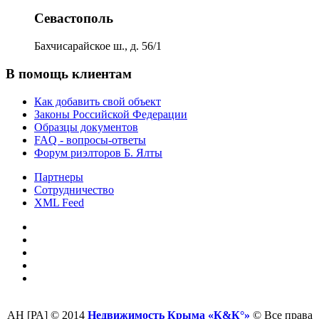
Севастополь
Бахчисарайское ш., д. 56/1
В помощь клиентам
Как добавить свой объект
Законы Российской Федерации
Образцы документов
FAQ - вопросы-ответы
Форум риэлторов Б. Ялты
Партнеры
Сотрудничество
XML Feed
АН [РА] © 2014
Недвижимость Крыма «К&К°»
© Все права