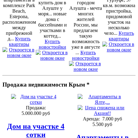
купить дом в
городом
комплексе Park
кв.м. возможна
Алуште у
Алушта - мечта
Beach,
пристройка,
моря... новые
многих
Estepona,
придомовой
дома с
жителей
расположенном
участок на
бассейнами и
России, мы
между
несколько
участками в
предлагаем
прибрежной
чело...
Купить
коттед...
такую
д...
Купить
квартиры
Купить
возможность
квартиры
новостройки
уже в августе
...
Купить
новостройки
Продажа недвижимости Крым *
Продажа:
5.000.000 руб
Аренда:
7.000 руб
5.500 руб
Дом на участке 4
сотки
Апартаменты в