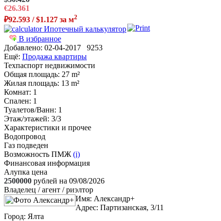
€26.361
2
₽92.593 / $1.127 за м
Ипотечный калькулятор
В избранное
Добавлено:
02-04-2017
9253
Ещё:
Продажа квартиры
Техпаспорт недвижимости
Общая площадь
: 27 m²
Жилая площадь
: 13 m²
Комнат
: 1
Спален
: 1
Туалетов/Ванн
: 1
Этаж/этажей
: 3/3
Характеристики и прочее
Водопровод
Газ подведен
Возможность ПМЖ
(i)
Финансовая информация
Алупка цена
2500000
рублей на 09/08/2026
Владелец / агент / риэлтор
Имя:
Александр+
Адрес:
Партизанская, 3/11
Город:
Ялта