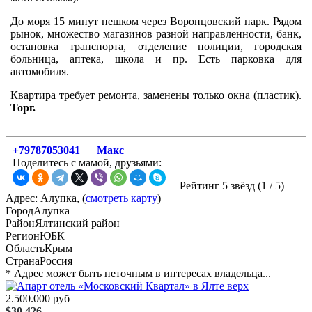
До моря 15 минут пешком через Воронцовский парк. Рядом
рынок, множество магазинов разной направленности, банк,
остановка транспорта, отделение полиции, городская
больница, аптека, школа и пр. Есть парковка для
автомобиля.
Квартира требует ремонта, заменены только окна (пластик).
Торг.
+79787053041
Макс
Поделитесь с мамой, друзьями:
Рейтинг 5 звёзд (
1
/
5
)
Адрес: Алупка, (
смотреть карту
)
Город
Алупка
Район
Ялтинский район
Регион
ЮБК
Область
Крым
Страна
Россия
* Адрес может быть неточным в интересах владельца...
2.500.000 руб
$30.426