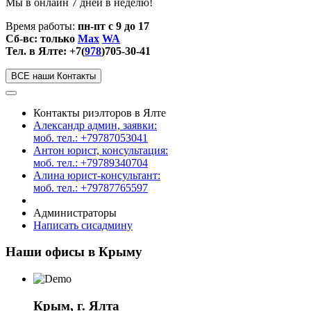
Мы в онлайн 7 дней в неделю!
Время работы:
пн-пт с 9 до 17
Сб-вс: только
Max
WA
Тел. в Ялте: +7(
978
)705-30-41
ВСЕ наши Контакты
Контакты риэлторов в Ялте
Александр админ, заявки:
моб. тел.: +79787053041
Антон юрист, консультация:
моб. тел.: +79789340704
Алина юрист-консультант:
моб. тел.: +79787765597
Администраторы
Написать сисадмину
Наши офисы в Крыму
Крым, г. Ялта