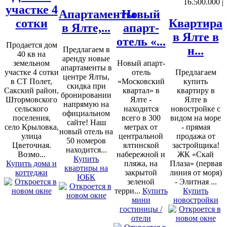
16.500.000 р
участке 4
Апартаменты
Новый
сотки
Квартира
в Ялте,...
апарт-
в Ялте в
отель «...
Продается дом
н...
Предлагаем в
40 кв на
аренду новые
земельном
Новый апарт-
апартаменты в
участке 4 сотки
отель
Предлагаем
центре Ялты,
в СТ Полет,
«Московский
купить
скидка при
Сакский район,
квартал» в
квартиру в
бронировании
Штормовского
Ялте -
Ялте в
напрямую на
сельского
находится
новостройке с
официальном
поселения,
всего в 300
видом на море
сайте! Наш
село Крыловка,
метрах от
- прямая
новый отель на
улица
центральной
продажа от
50 номеров
Цветочная.
ялтинской
застройщика!
находится...
Возмо...
набережной и
ЖК «Скай
Купить
Купить дома и
пляжа, на
Плаза» (первая
квартиры на
коттеджи
закрытой
линия от моря)
ЮБК
зеленой
- Элитная ...
терри...
Купить
Купить
мини
новостройки
гостиницы /
отели