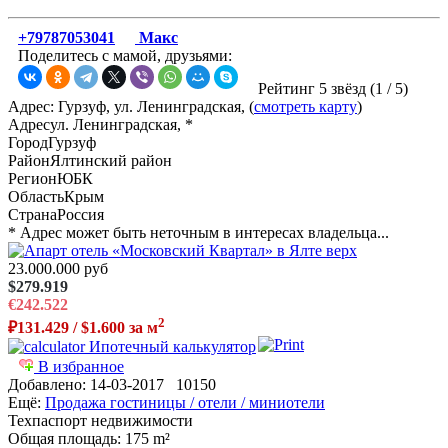
+79787053041
Макс
Поделитесь с мамой, друзьями:
Рейтинг 5 звёзд (
1
/
5
)
Адрес: Гурзуф, ул. Ленинградская, (
смотреть карту
)
Адрес
ул. Ленинградская, *
Город
Гурзуф
Район
Ялтинский район
Регион
ЮБК
Область
Крым
Страна
Россия
* Адрес может быть неточным в интересах владельца...
23.000.000 руб
$279.919
€242.522
2
₽131.429 / $1.600 за м
Ипотечный калькулятор
В избранное
Добавлено:
14-03-2017
10150
Ещё:
Продажа гостиницы / отели / миниотели
Техпаспорт недвижимости
Общая площадь
: 175 m²