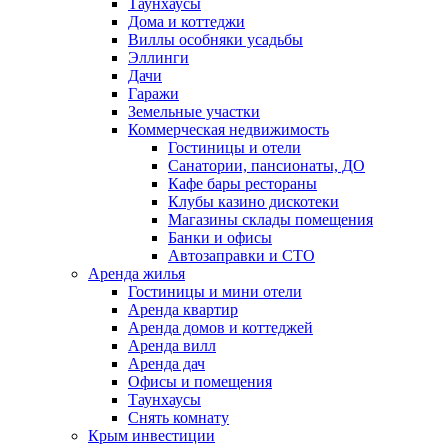
Таунхаусы
Дома и коттеджи
Виллы особняки усадьбы
Эллинги
Дачи
Гаражи
Земельные участки
Коммерческая недвижимость
Гостиницы и отели
Санатории, пансионаты, ДО
Кафе бары рестораны
Клубы казино дискотеки
Магазины склады помещения
Банки и офисы
Автозаправки и СТО
Аренда жилья
Гостиницы и мини отели
Аренда квартир
Аренда домов и коттеджей
Аренда вилл
Аренда дач
Офисы и помещения
Таунхаусы
Снять комнату
Крым инвестиции