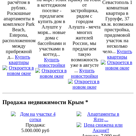
расчётом в
Севастополь 1
в коттеджном
от
рублях.
комнатная
поселке -
застройщика,
Роскошные
квартира в
предлагаем
рядом с
апартаменты в
Гурзуфе, 37
купить дом в
городом
комплексе Park
кв.м. возможна
Алуште у
Алушта - мечта
Beach,
пристройка,
моря... новые
многих
Estepona,
придомовой
дома с
жителей
расположенном
участок на
бассейнами и
России, мы
между
несколько
участками в
предлагаем
прибрежной
чело...
Купить
коттед...
такую
д...
Купить
квартиры
Купить
возможность
квартиры
новостройки
уже в августе
...
Купить
новостройки
Продажа недвижимости Крым *
Продажа:
5.000.000 руб
Аренда:
7.000 руб