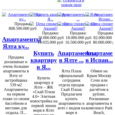
Продажа:
808.500.000 руб
Продажа:
Продажа:
Продажа:
20.000.000 руб
18.000.000 руб
82.000.000 
Апартаменты
19.035.000 руб
16.500.000 руб
80.000.000 р
Ялта ку...
Купить
Апартаменты
Апартаме
Продажа
квартиру
в Ялте ...
в Испан...
роскошные и
в Я...
очень большие
апартаменты в
Ялта Плаза
Обмен на
Ялте от
официальный
Крым Москву
Купить
застройщика
сотрудник
Сочи или
квартиру в
539 м2
отдела продаж
продажа с
Ялте – ЖК
Апартаменты
Скай Плаза:
расчётом в
«Скай Плаза
на первом
Предлагаем
рублях.
4.0» Элитная
этаже со своим
купить
Роскошные
новостройка на
бассейном и
апартаменты в
апартаменты в
первой линии
местами для
ялте с видом на
комплексе Park
моря в Ялте
отдыха. П...
море в
Beach,
продажа от