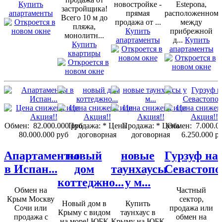
Купить
новостройке -
Estepona,
застройщика!
апартаменты
прямая
расположенном
Всего 10 м до
продажа от ...
между
пляжа,
Купить
прибрежной
монолитн...
апартаменты
д...
Купить
Купить
апартаменты
квартиры
Обмен:
82.000.000 руб
Продажа:
* Цена
Продажа:
* Цена
Обмен:
7.000.0
80.000.000 руб
договорная
договорная
6.250.000 р
Апартаменты
новый
новые
Гурзуф на
в Испан...
дом
таунхаусы
Севастопо
коттеджно...
у м...
Обмен на
Частный
Крым Москву
сектор,
Новый дом в
Купить
Сочи или
продажа или
Крыму с видом
таунхаус в
продажа с
обмен на
на море! ЮБК
Крыму на ЮБК