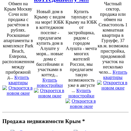
Обмен на
Частный
Крым Москву
сектор,
Новый дом в
Купить
Сочи или
продажа или
Крыму с видом
таунхаус в
продажа с
обмен на
на море! ЮБК
Крыму на ЮБК
расчётом в
Севастополь 1
в коттеджном
от
рублях.
комнатная
поселке -
застройщика,
Роскошные
квартира в
предлагаем
рядом с
апартаменты в
Гурзуфе, 37
купить дом в
городом
комплексе Park
кв.м. возможна
Алуште у
Алушта - мечта
Beach,
пристройка,
моря... новые
многих
Estepona,
придомовой
дома с
жителей
расположенном
участок на
бассейнами и
России, мы
между
несколько
участками в
предлагаем
прибрежной
чело...
Купить
коттед...
такую
д...
Купить
квартиры
Купить
возможность
квартиры
новостройки
уже в августе
...
Купить
новостройки
Продажа недвижимости Крым *