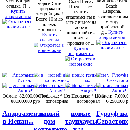
местами для
комплексе Park
Скай Плаза:
моря в Ялте
отдыха. П...
Beach,
Предлагаем
продажа от
Купить
Estepona,
купить
застройщика!
апартаменты
расположенном
апартаменты в
Всего 10 м до
между
ялте с видом на
пляжа,
прибрежной
море в
монолитн...
д...
Купить
новостройке -
Купить
апартаменты
прямая
квартиры
продажа от ...
Купить
апартаменты
Обмен:
82.000.000 руб
Продажа:
* Цена
Продажа:
* Цена
Обмен:
7.000.0
80.000.000 руб
договорная
договорная
6.250.000 р
Апартаменты
новый
новые
Гурзуф на
в Испан...
дом
таунхаусы
Севастопо
коттеджно...
у м...