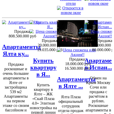
отели
Продажа:
808.500.000 руб
Продажа:
Продажа:
20.000.000 руб
82.000.000 
Апартаменты
19.035.000 руб
80.000.000 р
Ялта ку...
Продажа:
Купить
Апартаме
18.000.000 руб
Продажа
квартиру
в Испан...
16.500.000 руб
роскошные и
в Я...
очень большие
Апартаменты
апартаменты в
Обмен на
Ялте от
Крым Москву
в Ялте ...
Купить
застройщика
Сочи или
квартиру в
539 м2
продажа с
Ялте – ЖК
Апартаменты
расчётом в
Ялта Плаза
«Скай Плаза
на первом
рублях.
официальный
4.0» Элитная
этаже со своим
Роскошные
сотрудник
новостройка на
бассейном и
апартаменты в
отдела продаж
первой линии