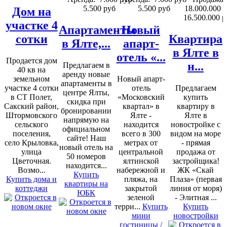
5.500 руб
5.500 руб
18.000.000 
Дом на
16.500.000 р
участке 4
Апартаменты
Новый
сотки
Квартира
в Ялте,...
апарт-
в Ялте в
отель «...
Продается дом
н...
Предлагаем в
40 кв на
аренду новые
земельном
Новый апарт-
апартаменты в
участке 4 сотки
отель
Предлагаем
центре Ялты,
в СТ Полет,
«Московский
купить
скидка при
Сакский район,
квартал» в
квартиру в
бронировании
Штормовского
Ялте -
Ялте в
напрямую на
сельского
находится
новостройке с
официальном
поселения,
всего в 300
видом на море
сайте! Наш
село Крыловка,
метрах от
- прямая
новый отель на
улица
центральной
продажа от
50 номеров
Цветочная.
ялтинской
застройщика!
находится...
Возмо...
набережной и
ЖК «Скай
Купить
Купить дома и
пляжа, на
Плаза» (первая
квартиры на
коттеджи
закрытой
линия от моря)
ЮБК
зеленой
- Элитная ...
терри...
Купить
Купить
мини
новостройки
гостиницы /