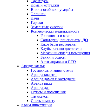
Таунхаусы
Дома и коттеджи
Виллы особняки усадьбы
Эллинги
Дачи
Гаражи
Земельные участки
Коммерческая недвижимость
Гостиницы и отели
Санатории, пансионаты, ДО
Кафе бары рестораны
Клубы казино дискотеки
Магазины склады помещения
Банки и офисы
Автозаправки и СТО
Аренда жилья
Гостиницы и мини отели
Аренда квартир
Аренда домов и коттеджей
Аренда вилл
Аренда дач
Офисы и помещения
Таунхаусы
Снять комнату
Крым инвестиции