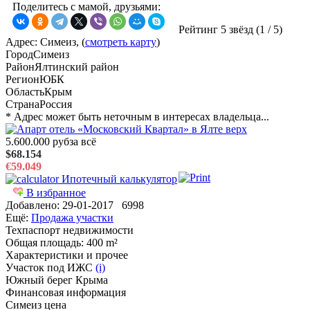
Поделитесь с мамой, друзьями:
Рейтинг 5 звёзд (
1
/
5
)
Адрес: Симеиз, (
смотреть карту
)
Город
Симеиз
Район
Ялтинский район
Регион
ЮБК
Область
Крым
Страна
Россия
* Адрес может быть неточным в интересах владельца...
5.600.000 руб
за всё
$68.154
€59.049
Ипотечный калькулятор
В избранное
Добавлено:
29-01-2017
6998
Ещё:
Продажа участки
Техпаспорт недвижимости
Общая площадь
: 400 m²
Характеристики и прочее
Участок под ИЖС
(i)
Южный берег Крыма
Финансовая информация
Симеиз цена