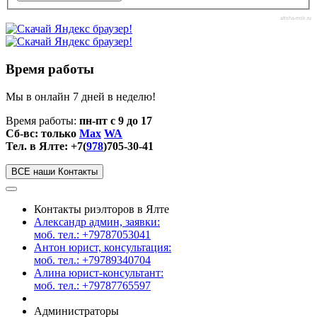
afisha-msk.ru
Время работы
Мы в онлайн 7 дней в неделю!
Время работы:
пн-пт с 9 до 17
Сб-вс: только
Max
WA
Тел. в Ялте: +7(
978
)705-30-41
ВСЕ наши Контакты
Контакты риэлторов в Ялте
Александр админ, заявки:
моб. тел.: +79787053041
Антон юрист, консультация:
моб. тел.: +79789340704
Алина юрист-консультант:
моб. тел.: +79787765597
Администраторы