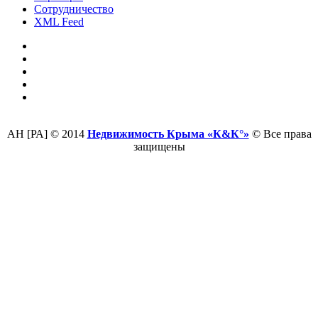
Сотрудничество
XML Feed
АН [РА] © 2014
Недвижимость Крыма «К&К°»
© Все права
защищены