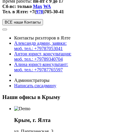
Время работы:
пн-пт с 9 до 17
Сб-вс: только
Max
WA
Тел. в Ялте: +7(
978
)705-30-41
ВСЕ наши Контакты
Контакты риэлторов в Ялте
Александр админ, заявки:
моб. тел.: +79787053041
Антон юрист, консультация:
моб. тел.: +79789340704
Алина юрист-консультант:
моб. тел.: +79787765597
Администраторы
Написать сисадмину
Наши офисы в Крыму
Крым, г. Ялта
ул. Партизанская, 3