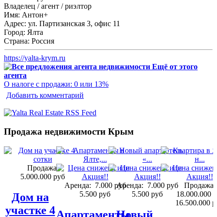
Владелец / агент / риэлтор
Имя:
Антон+
Адрес:
ул. Партизанская 3, офис 11
Город:
Ялта
Страна:
Россия
https://yalta-krym.ru
Ещё от этого
агента
О налоге с продажи: 0 или 13%
Добавить комментарий
Продажа недвижимости Крым
Продажа:
5.000.000 руб
Аренда:
7.000 руб
Аренда:
7.000 руб
Продажа:
5.500 руб
5.500 руб
18.000.000 
Дом на
16.500.000 р
участке 4
Апартаменты
Новый