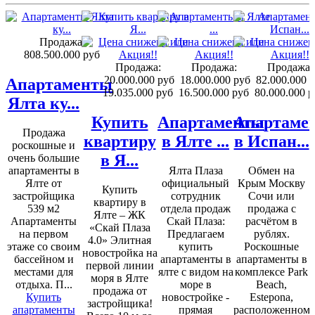
Продажа:
808.500.000 руб
Продажа:
Продажа:
Продажа:
20.000.000 руб
18.000.000 руб
82.000.000 
Апартаменты
19.035.000 руб
16.500.000 руб
80.000.000 р
Ялта ку...
Купить
Апартаменты
Апартаме
Продажа
квартиру
в Ялте ...
в Испан...
роскошные и
в Я...
очень большие
апартаменты в
Ялта Плаза
Обмен на
Ялте от
официальный
Крым Москву
Купить
застройщика
сотрудник
Сочи или
квартиру в
539 м2
отдела продаж
продажа с
Ялте – ЖК
Апартаменты
Скай Плаза:
расчётом в
«Скай Плаза
на первом
Предлагаем
рублях.
4.0» Элитная
этаже со своим
купить
Роскошные
новостройка на
бассейном и
апартаменты в
апартаменты в
первой линии
местами для
ялте с видом на
комплексе Park
моря в Ялте
отдыха. П...
море в
Beach,
продажа от
Купить
новостройке -
Estepona,
застройщика!
апартаменты
прямая
расположенном