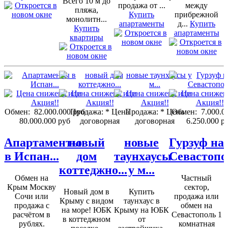
Всего 10 м до
продажа от ...
между
пляжа,
Купить
прибрежной
монолитн...
апартаменты
д...
Купить
Купить
апартаменты
квартиры
Обмен:
82.000.000 руб
Продажа:
* Цена
Продажа:
* Цена
Обмен:
7.000.0
80.000.000 руб
договорная
договорная
6.250.000 р
Апартаменты
новый
новые
Гурзуф на
в Испан...
дом
таунхаусы
Севастопо
коттеджно...
у м...
Обмен на
Частный
Крым Москву
сектор,
Новый дом в
Купить
Сочи или
продажа или
Крыму с видом
таунхаус в
продажа с
обмен на
на море! ЮБК
Крыму на ЮБК
расчётом в
Севастополь 1
в коттеджном
от
рублях.
комнатная