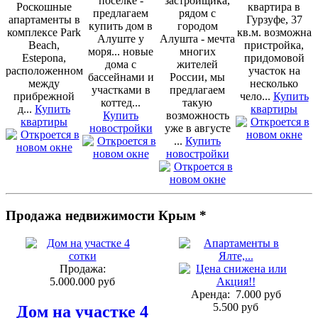
поселке -
застройщика,
Роскошные
квартира в
предлагаем
рядом с
апартаменты в
Гурзуфе, 37
купить дом в
городом
комплексе Park
кв.м. возможна
Алуште у
Алушта - мечта
Beach,
пристройка,
моря... новые
многих
Estepona,
придомовой
дома с
жителей
расположенном
участок на
бассейнами и
России, мы
между
несколько
участками в
предлагаем
прибрежной
чело...
Купить
коттед...
такую
д...
Купить
квартиры
Купить
возможность
квартиры
новостройки
уже в августе
...
Купить
новостройки
Продажа недвижимости Крым *
Продажа:
5.000.000 руб
Аренда:
7.000 руб
5.500 руб
Дом на участке 4