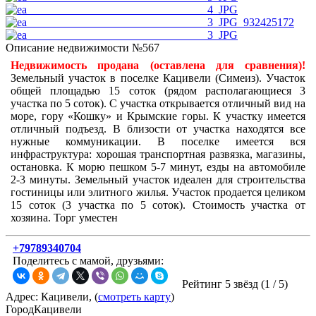
Описание недвижимости №567
Недвижимость продана (оставлена для сравнения)!
Земельный участок в поселке Кацивели (Симеиз). Участок
общей площадью 15 соток (рядом располагающиеся 3
участка по 5 соток). С участка открывается отличный вид на
море, гору «Кошку» и Крымские горы. К участку имеется
отличный подъезд. В близости от участка находятся все
нужные коммуникации. В поселке имеется вся
инфраструктура: хорошая транспортная развязка, магазины,
остановка. К морю пешком 5-7 минут, езды на автомобиле
2-3 минуты. Земельный участок идеален для строительства
гостиницы или элитного жилья. Участок продается целиком
15 соток (3 участка по 5 соток). Стоимость участка от
хозяина. Торг уместен
+79789340704
Поделитесь с мамой, друзьями:
Рейтинг 5 звёзд (
1
/
5
)
Адрес: Кацивели, (
смотреть карту
)
Город
Кацивели