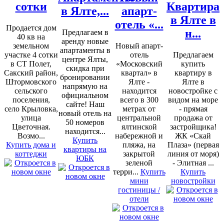
сотки
Квартира
в Ялте,...
апарт-
в Ялте в
отель «...
Продается дом
н...
Предлагаем в
40 кв на
аренду новые
земельном
Новый апарт-
апартаменты в
участке 4 сотки
отель
Предлагаем
центре Ялты,
в СТ Полет,
«Московский
купить
скидка при
Сакский район,
квартал» в
квартиру в
бронировании
Штормовского
Ялте -
Ялте в
напрямую на
сельского
находится
новостройке с
официальном
поселения,
всего в 300
видом на море
сайте! Наш
село Крыловка,
метрах от
- прямая
новый отель на
улица
центральной
продажа от
50 номеров
Цветочная.
ялтинской
застройщика!
находится...
Возмо...
набережной и
ЖК «Скай
Купить
Купить дома и
пляжа, на
Плаза» (первая
квартиры на
коттеджи
закрытой
линия от моря)
ЮБК
зеленой
- Элитная ...
терри...
Купить
Купить
мини
новостройки
гостиницы /
отели