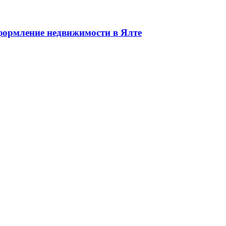
едвижимости в Ялте ЮБК + Крым
ормление недвижимости в Ялте