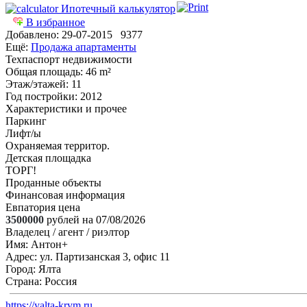
Ипотечный калькулятор
В избранное
Добавлено:
29-07-2015
9377
Ещё:
Продажа апартаменты
Техпаспорт недвижимости
Общая площадь
: 46 m²
Этаж/этажей
: 11
Год постройки
: 2012
Характеристики и прочее
Паркинг
Лифт/ы
Охраняемая территор.
Детская площадка
ТОРГ!
Проданные объекты
Финансовая информация
Евпатория цена
3500000
рублей на 07/08/2026
Владелец / агент / риэлтор
Имя:
Антон+
Адрес:
ул. Партизанская 3, офис 11
Город:
Ялта
Страна:
Россия
https://yalta-krym.ru