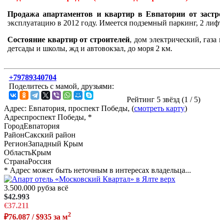
Продажа апартаментов и квартир в Евпатории от застр
эксплуатацию в 2012 году. Имеется подземный паркинг, 2 лифт
Состояние квартир от строителей
, дом электрический, газ
детсады и школы, жд и автовокзал, до моря 2 км.
+79789340704
Поделитесь с мамой, друзьями:
Рейтинг 5 звёзд (
1
/
5
)
Адрес: Евпатория, проспект Победы, (
смотреть карту
)
Адрес
проспект Победы, *
Город
Евпатория
Район
Сакский район
Регион
Западный Крым
Область
Крым
Страна
Россия
* Адрес может быть неточным в интересах владельца...
3.500.000 руб
за всё
$42.993
€37.211
2
₽76.087 / $935 за м