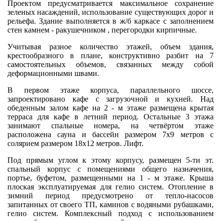
Проектом предусматривается максимальное сохранение
зеленых насаждений, использование существующих дорог и
рельефа. Здание выполняется в ж/б каркасе с заполнением
стен камнем - ракушечником , перегородки кирпичные.
Учитывая разное количество этажей, объем здания,
крестообразного в плане, конструктивно разбит на 7
самостоятельных объемов, связанных между собой
деформационными швами.
В первом этаже корпуса, параллельного шоссе,
запроектировано кафе с загрузочной и кухней. Над
обеденным залом кафе на 2 - м этаже размещена крытая
терраса для кафе в летний период. Остальные 3 этажа
занимают спальные номера, на четвёртом этаже
расположена сауна и бассейн размером 7х9 метров с
солярием размером 18х12 метров. Лифт.
Под прямым углом к этому корпусу, размещен 5-ти эт.
спальный корпус с помещениями общего назначения,
портье, буфетом, размещенными на 1 - м этаже. Крыша
плоская эксплуатируемая для гелио систем. Отопление в
зимний период предусмотрено от тепло-насосов
запитанных от своего ТП, каминов с водяными рубашками,
гелио систем. Комплексный подход с использованием