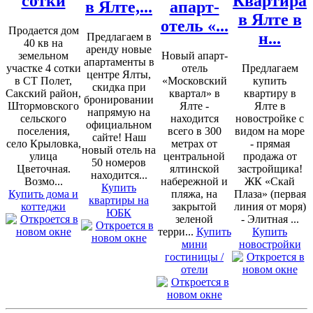
сотки
Квартира
в Ялте,...
апарт-
в Ялте в
отель «...
Продается дом
н...
Предлагаем в
40 кв на
аренду новые
земельном
Новый апарт-
апартаменты в
участке 4 сотки
отель
Предлагаем
центре Ялты,
в СТ Полет,
«Московский
купить
скидка при
Сакский район,
квартал» в
квартиру в
бронировании
Штормовского
Ялте -
Ялте в
напрямую на
сельского
находится
новостройке с
официальном
поселения,
всего в 300
видом на море
сайте! Наш
село Крыловка,
метрах от
- прямая
новый отель на
улица
центральной
продажа от
50 номеров
Цветочная.
ялтинской
застройщика!
находится...
Возмо...
набережной и
ЖК «Скай
Купить
Купить дома и
пляжа, на
Плаза» (первая
квартиры на
коттеджи
закрытой
линия от моря)
ЮБК
зеленой
- Элитная ...
терри...
Купить
Купить
мини
новостройки
гостиницы /
отели