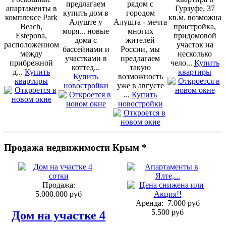
предлагаем
рядом с
апартаменты в
Гурзуфе, 37
купить дом в
городом
комплексе Park
кв.м. возможна
Алуште у
Алушта - мечта
Beach,
пристройка,
моря... новые
многих
Estepona,
придомовой
дома с
жителей
расположенном
участок на
бассейнами и
России, мы
между
несколько
участками в
предлагаем
прибрежной
чело...
Купить
коттед...
такую
д...
Купить
квартиры
Купить
возможность
квартиры
новостройки
уже в августе
...
Купить
новостройки
Продажа недвижимости Крым *
Продажа:
5.000.000 руб
Аренда:
7.000 руб
5.500 руб
Дом на участке 4