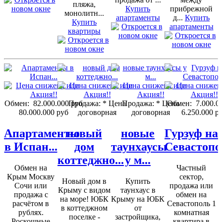
пляжа,
Купить
прибрежной
монолитн...
апартаменты
д...
Купить
Купить
апартаменты
квартиры
Обмен:
82.000.000 руб
Продажа:
* Цена
Продажа:
* Цена
Обмен:
7.000.0
80.000.000 руб
договорная
договорная
6.250.000 р
Апартаменты
новый
новые
Гурзуф на
в Испан...
дом
таунхаусы
Севастопо
коттеджно...
у м...
Обмен на
Частный
Крым Москву
сектор,
Новый дом в
Купить
Сочи или
продажа или
Крыму с видом
таунхаус в
продажа с
обмен на
на море! ЮБК
Крыму на ЮБК
расчётом в
Севастополь 1
в коттеджном
от
рублях.
комнатная
поселке -
застройщика,
Роскошные
квартира в