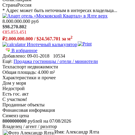
Страна
Россия
* Адрес может быть неточным в интересах владельца...
8.000.000.000 руб
$98.270.802
€85.053.451
2
₽2.000.000.000 / $24.567.701 за м
Ипотечный калькулятор
В избранное
Добавлено:
09-01-2018
10534
Ещё:
Продажа гостиницы / отели / миниотели
Техпаспорт недвижимости
Общая площадь
: 4.000 m²
Характеристики и прочее
Дом у моря
Недострой
Есть гос. акт
С участком!
Проданные объекты
Финансовая информация
Симеиз цена
8000000000
рублей на 07/08/2026
Владелец / агент / риэлтор
Имя:
Александр Ялта