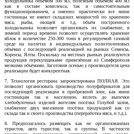
холодильника объёмом 500 м3, полезным объёмом 400 м3
как в составе комплекса, так и самостоятельным
функционированием, а именно: практически все мини
гостиницы не имеют складских мощностей по хранению
мяса, рыбы, овощей и т.д. объём построенного
холодильника позволяет организовать их снабжение, в
зимний период времени позволит осуществлять хранение
яблок в количестве 250-300 тонн в регулируемой газовой
среде на паллетах в индивидуальных полиэтиленовых
объёмах с последующей реализацией на рынках Семеиза,
Кореиза, Ялты. Поскольку на местных рынках реализуются
продукция перекупщиками привезённая из Симферополя
мелкими объёмами. Заготовив осенью у производителя цена
реализации будет конкурентная.
7. Технология ресторана запроектирована ПОЛНАЯ. Это
позволит организовать производство полуфабрикатов для
последующей реализации в прибрежной зоне, как мини
гостиницам так и населению, вплоть до выпечки
хлебобулочных изделий жителям посёлка Голубой залив,
снабжение двух магазинов посёлка продукцией как со
склада так и своего производства (переработка мяса, и т.д.).
8. Предполагалось размещать как не организованных
туристов, авто туристов, так и группы. В частности