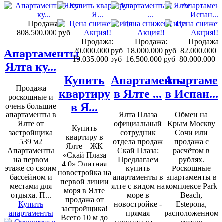
Продажа:
808.500.000 руб
Продажа:
Продажа:
Продажа:
20.000.000 руб
18.000.000 руб
82.000.000 
Апартаменты
19.035.000 руб
16.500.000 руб
80.000.000 р
Ялта ку...
Купить
Апартаменты
Апартаме
Продажа
квартиру
в Ялте ...
в Испан...
роскошные и
в Я...
очень большие
апартаменты в
Ялта Плаза
Обмен на
Ялте от
официальный
Крым Москву
Купить
застройщика
сотрудник
Сочи или
квартиру в
539 м2
отдела продаж
продажа с
Ялте – ЖК
Апартаменты
Скай Плаза:
расчётом в
«Скай Плаза
на первом
Предлагаем
рублях.
4.0» Элитная
этаже со своим
купить
Роскошные
новостройка на
бассейном и
апартаменты в
апартаменты в
первой линии
местами для
ялте с видом на
комплексе Park
моря в Ялте
отдыха. П...
море в
Beach,
продажа от
Купить
новостройке -
Estepona,
застройщика!
апартаменты
прямая
расположенном
Всего 10 м до
продажа от ...
между