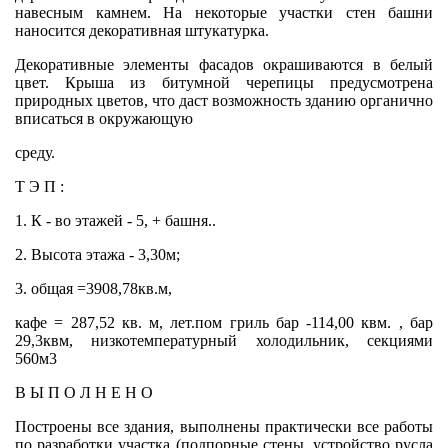
навесным камнем. На некоторые участки стен башни
наносится декоративная штукатурка.
Декоративные элементы фасадов окрашиваются в белый
цвет. Крыша из битумной черепицы предусмотрена
природных цветов, что даст возможность зданию органично
вписаться в окружающую
среду.
Т Э П :
1. К - во этажей - 5, + башня..
2. Высота этажа - 3,30м;
3. общая =3908,78кв.м,
кафе = 287,52 кв. м, лет.пом гриль бар -114,00 квм. , бар
29,3квм, низкотемпературный холодильник, секциями
560м3
В Ы П О Л Н Е Н О
Построены все здания, выполнены практически все работы
по разработки участка (подпорные стены, устройство русла