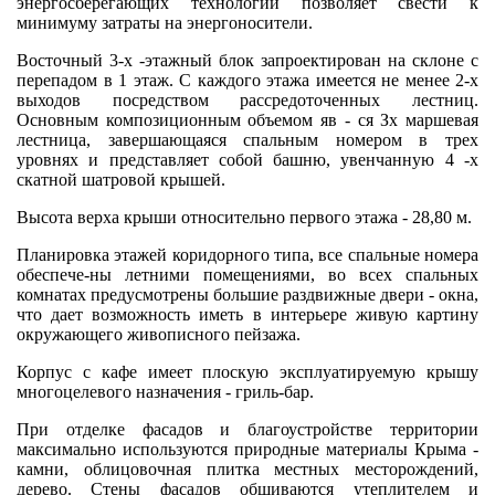
энергосберегающих технологий позволяет свести к
минимуму затраты на энергоносители.
Восточный 3-х -этажный блок запроектирован на склоне с
перепадом в 1 этаж. С каждого этажа имеется не менее 2-х
выходов посредством рассредоточенных лестниц.
Основным композиционным объемом яв - ся Зх маршевая
лестница, завершающаяся спальным номером в трех
уровнях и представляет собой башню, увенчанную 4 -х
скатной шатровой крышей.
Высота верха крыши относительно первого этажа - 28,80 м.
Планировка этажей коридорного типа, все спальные номера
обеспече-ны летними помещениями, во всех спальных
комнатах предусмотрены большие раздвижные двери - окна,
что дает возможность иметь в интерьере живую картину
окружающего живописного пейзажа.
Корпус с кафе имеет плоскую эксплуатируемую крышу
многоцелевого назначения - гриль-бар.
При отделке фасадов и благоустройстве территории
максимально используются природные материалы Крыма -
камни, облицовочная плитка местных месторождений,
дерево. Стены фасадов обшиваются утеплителем и