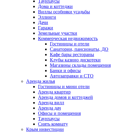
Таунхаусы
Дома и коттеджи
Виллы особняки усадьбы
Эллинги
Дачи
Гаражи
Земельные участки
Коммерческая недвижимость
Гостиницы и отели
Санатории, пансионаты, ДО
Кафе бары рестораны
Клубы казино дискотеки
Магазины склады помещения
Банки и офисы
Автозаправки и СТО
Аренда жилья
Гостиницы и мини отели
Аренда квартир
Аренда домов и коттеджей
Аренда вилл
Аренда дач
Офисы и помещения
Таунхаусы
Снять комнату
Крым инвестиции