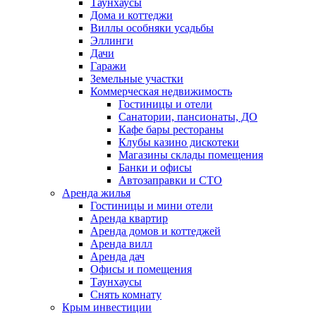
Таунхаусы
Дома и коттеджи
Виллы особняки усадьбы
Эллинги
Дачи
Гаражи
Земельные участки
Коммерческая недвижимость
Гостиницы и отели
Санатории, пансионаты, ДО
Кафе бары рестораны
Клубы казино дискотеки
Магазины склады помещения
Банки и офисы
Автозаправки и СТО
Аренда жилья
Гостиницы и мини отели
Аренда квартир
Аренда домов и коттеджей
Аренда вилл
Аренда дач
Офисы и помещения
Таунхаусы
Снять комнату
Крым инвестиции