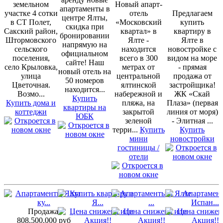
земельном
Новый апарт-
апартаменты в
участке 4 сотки
отель
Предлагаем
центре Ялты,
в СТ Полет,
«Московский
купить
скидка при
Сакский район,
квартал» в
квартиру в
бронировании
Штормовского
Ялте -
Ялте в
напрямую на
сельского
находится
новостройке с
официальном
поселения,
всего в 300
видом на море
сайте! Наш
село Крыловка,
метрах от
- прямая
новый отель на
улица
центральной
продажа от
50 номеров
Цветочная.
ялтинской
застройщика!
находится...
Возмо...
набережной и
ЖК «Скай
Купить
Купить дома и
пляжа, на
Плаза» (первая
квартиры на
коттеджи
закрытой
линия от моря)
ЮБК
зеленой
- Элитная ...
терри...
Купить
Купить
мини
новостройки
гостиницы /
отели
Продажа:
808.500.000 руб