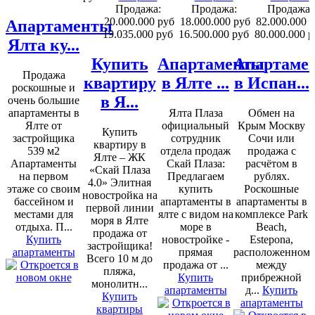
Продажа:
Продажа:
Продажа:
20.000.000 руб
18.000.000 руб
82.000.000 
Апартаменты
19.035.000 руб
16.500.000 руб
80.000.000 р
Ялта ку...
Купить
Апартаменты
Апартаме
Продажа
квартиру
в Ялте ...
в Испан...
роскошные и
в Я...
очень большие
апартаменты в
Ялта Плаза
Обмен на
Ялте от
официальный
Крым Москву
Купить
застройщика
сотрудник
Сочи или
квартиру в
539 м2
отдела продаж
продажа с
Ялте – ЖК
Апартаменты
Скай Плаза:
расчётом в
«Скай Плаза
на первом
Предлагаем
рублях.
4.0» Элитная
этаже со своим
купить
Роскошные
новостройка на
бассейном и
апартаменты в
апартаменты в
первой линии
местами для
ялте с видом на
комплексе Park
моря в Ялте
отдыха. П...
море в
Beach,
продажа от
Купить
новостройке -
Estepona,
застройщика!
апартаменты
прямая
расположенном
Всего 10 м до
продажа от ...
между
пляжа,
Купить
прибрежной
монолитн...
апартаменты
д...
Купить
Купить
апартаменты
квартиры