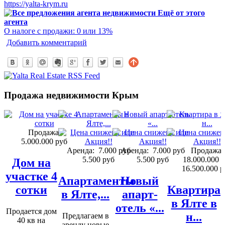
https://yalta-krym.ru
Ещё от этого
агента
О налоге с продажи: 0 или 13%
Добавить комментарий
Продажа недвижимости Крым
Продажа:
5.000.000 руб
Аренда:
7.000 руб
Аренда:
7.000 руб
Продажа:
5.500 руб
5.500 руб
18.000.000 
Дом на
16.500.000 р
участке 4
Апартаменты
Новый
сотки
Квартира
в Ялте,...
апарт-
в Ялте в
отель «...
Продается дом
н...
Предлагаем в
40 кв на
аренду новые