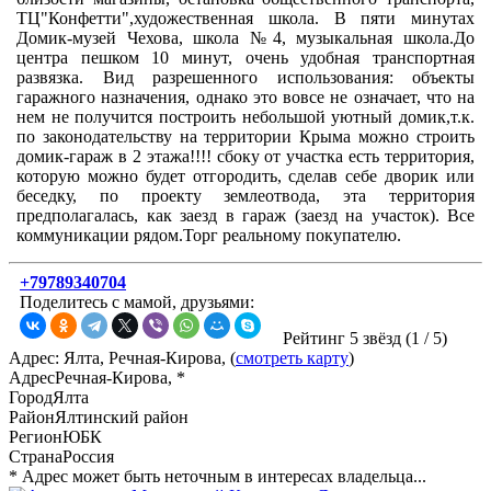
ТЦ"Конфетти",художественная школа. В пяти минутах
Домик-музей Чехова, школа №4, музыкальная школа.До
центра пешком 10 минут, очень удобная транспортная
развязка. Вид разрешенного использования: объекты
гаражного назначения, однако это вовсе не означает, что на
нем не получится построить небольшой уютный домик,т.к.
по законодательству на территории Крыма можно строить
домик-гараж в 2 этажа!!!! сбоку от участка есть территория,
которую можно будет отгородить, сделав себе дворик или
беседку, по проекту землеотвода, эта территория
предполагалась, как заезд в гараж (заезд на участок). Все
коммуникации рядом.Торг реальному покупателю.
+79789340704
Поделитесь с мамой, друзьями:
Рейтинг 5 звёзд (
1
/
5
)
Адрес: Ялта, Речная-Кирова, (
смотреть карту
)
Адрес
Речная-Кирова, *
Город
Ялта
Район
Ялтинский район
Регион
ЮБК
Страна
Россия
* Адрес может быть неточным в интересах владельца...