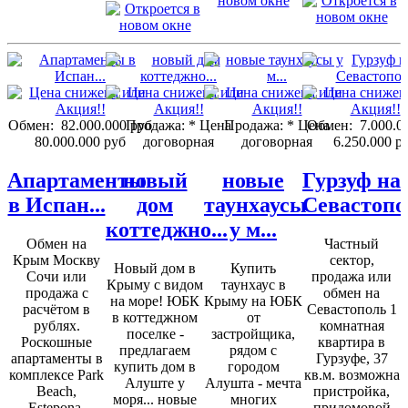
Обмен:
82.000.000 руб
Продажа:
* Цена
Продажа:
* Цена
Обмен:
7.000.0
80.000.000 руб
договорная
договорная
6.250.000 р
Апартаменты
новый
новые
Гурзуф на
в Испан...
дом
таунхаусы
Севастопо
коттеджно...
у м...
Обмен на
Частный
Крым Москву
сектор,
Новый дом в
Купить
Сочи или
продажа или
Крыму с видом
таунхаус в
продажа с
обмен на
на море! ЮБК
Крыму на ЮБК
расчётом в
Севастополь 1
в коттеджном
от
рублях.
комнатная
поселке -
застройщика,
Роскошные
квартира в
предлагаем
рядом с
апартаменты в
Гурзуфе, 37
купить дом в
городом
комплексе Park
кв.м. возможна
Алуште у
Алушта - мечта
Beach,
пристройка,
моря... новые
многих
Estepona,
придомовой