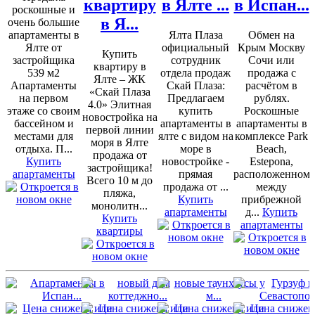
квартиру
в Ялте ...
в Испан...
роскошные и
в Я...
очень большие
апартаменты в
Ялта Плаза
Обмен на
Ялте от
официальный
Крым Москву
Купить
застройщика
сотрудник
Сочи или
квартиру в
539 м2
отдела продаж
продажа с
Ялте – ЖК
Апартаменты
Скай Плаза:
расчётом в
«Скай Плаза
на первом
Предлагаем
рублях.
4.0» Элитная
этаже со своим
купить
Роскошные
новостройка на
бассейном и
апартаменты в
апартаменты в
первой линии
местами для
ялте с видом на
комплексе Park
моря в Ялте
отдыха. П...
море в
Beach,
продажа от
Купить
новостройке -
Estepona,
застройщика!
апартаменты
прямая
расположенном
Всего 10 м до
продажа от ...
между
пляжа,
Купить
прибрежной
монолитн...
апартаменты
д...
Купить
Купить
апартаменты
квартиры