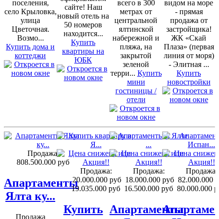
поселения,
всего в 300
видом на море
сайте! Наш
село Крыловка,
метрах от
- прямая
новый отель на
улица
центральной
продажа от
50 номеров
Цветочная.
ялтинской
застройщика!
находится...
Возмо...
набережной и
ЖК «Скай
Купить
Купить дома и
пляжа, на
Плаза» (первая
квартиры на
коттеджи
закрытой
линия от моря)
ЮБК
зеленой
- Элитная ...
терри...
Купить
Купить
мини
новостройки
гостиницы /
отели
Продажа:
808.500.000 руб
Продажа:
Продажа:
Продажа:
20.000.000 руб
18.000.000 руб
82.000.000 
Апартаменты
19.035.000 руб
16.500.000 руб
80.000.000 р
Ялта ку...
Купить
Апартаменты
Апартаме
Продажа