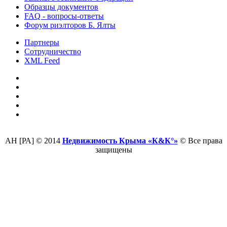
Образцы документов
FAQ - вопросы-ответы
Форум риэлторов Б. Ялты
Партнеры
Сотрудничество
XML Feed
АН [РА] © 2014
Недвижимость Крыма «К&К°»
© Все права
защищены