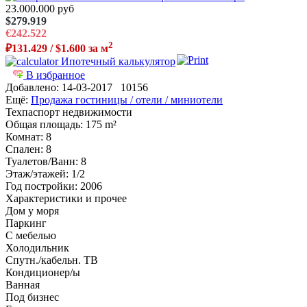
23.000.000 руб
$279.919
€242.522
2
₽131.429 / $1.600 за м
Ипотечный калькулятор
В избранное
Добавлено:
14-03-2017
10156
Ещё:
Продажа гостиницы / отели / миниотели
Техпаспорт недвижимости
Общая площадь
: 175 m²
Комнат
: 8
Спален
: 8
Туалетов/Ванн
: 8
Этаж/этажей
: 1/2
Год постройки
: 2006
Характеристики и прочее
Дом у моря
Паркинг
С мебелью
Холодильник
Спутн./кабельн. ТВ
Кондиционер/ы
Ванная
Под бизнес