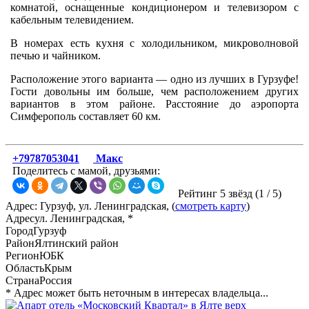
комнатой, оснащенные кондиционером и телевизором с
кабельным телевидением.
В номерах есть кухня с холодильником, микроволновой
печью и чайником.
Расположение этого варианта — одно из лучших в Гурзуфе!
Гости довольны им больше, чем расположением других
вариантов в этом районе. Расстояние до аэропорта
Симферополь составляет 60 км.
+79787053041
Макс
Поделитесь с мамой, друзьями:
Рейтинг 5 звёзд (
1
/
5
)
Адрес: Гурзуф, ул. Ленинградская, (
смотреть карту
)
Адрес
ул. Ленинградская, *
Город
Гурзуф
Район
Ялтинский район
Регион
ЮБК
Область
Крым
Страна
Россия
* Адрес может быть неточным в интересах владельца...