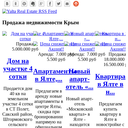
Продажа недвижимости Крым
Продажа:
5.000.000 руб
Аренда:
7.000 руб
Аренда:
7.000 руб
Продажа:
5.500 руб
5.500 руб
18.000.000 
Дом на
16.500.000 р
участке 4
Апартаменты
Новый
сотки
Квартира
в Ялте,...
апарт-
в Ялте в
отель «...
Продается дом
н...
Предлагаем в
40 кв на
аренду новые
земельном
Новый апарт-
апартаменты в
участке 4 сотки
отель
Предлагаем
центре Ялты,
в СТ Полет,
«Московский
купить
скидка при
Сакский район,
квартал» в
квартиру в
бронировании
Штормовского
Ялте -
Ялте в
напрямую на
сельского
находится
новостройке с
официальном