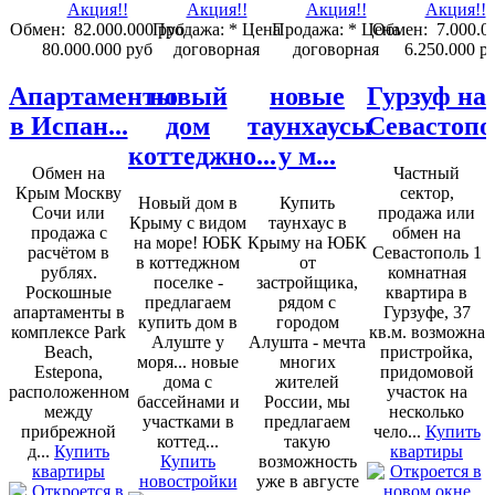
Обмен:
82.000.000 руб
Продажа:
* Цена
Продажа:
* Цена
Обмен:
7.000.0
80.000.000 руб
договорная
договорная
6.250.000 р
Апартаменты
новый
новые
Гурзуф на
в Испан...
дом
таунхаусы
Севастопо
коттеджно...
у м...
Обмен на
Частный
Крым Москву
сектор,
Новый дом в
Купить
Сочи или
продажа или
Крыму с видом
таунхаус в
продажа с
обмен на
на море! ЮБК
Крыму на ЮБК
расчётом в
Севастополь 1
в коттеджном
от
рублях.
комнатная
поселке -
застройщика,
Роскошные
квартира в
предлагаем
рядом с
апартаменты в
Гурзуфе, 37
купить дом в
городом
комплексе Park
кв.м. возможна
Алуште у
Алушта - мечта
Beach,
пристройка,
моря... новые
многих
Estepona,
придомовой
дома с
жителей
расположенном
участок на
бассейнами и
России, мы
между
несколько
участками в
предлагаем
прибрежной
чело...
Купить
коттед...
такую
д...
Купить
квартиры
Купить
возможность
квартиры
новостройки
уже в августе