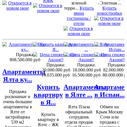
ЮБК
зеленой
- Элитная ...
терри...
Купить
Купить
мини
новостройки
гостиницы /
отели
Продажа:
808.500.000 руб
Продажа:
Продажа:
Продажа:
20.000.000 руб
18.000.000 руб
82.000.000 
Апартаменты
19.035.000 руб
16.500.000 руб
80.000.000 р
Ялта ку...
Купить
Апартаменты
Апартаме
Продажа
квартиру
в Ялте ...
в Испан...
роскошные и
в Я...
очень большие
апартаменты в
Ялта Плаза
Обмен на
Ялте от
официальный
Крым Москву
Купить
застройщика
сотрудник
Сочи или
квартиру в
539 м2
отдела продаж
продажа с
Ялте – ЖК