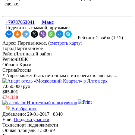
сделке.
+79787053041
Макс
Поделитесь с мамой, друзьями:
Рейтинг 5 звёзд (
1
/
5
)
Адрес: Партизанское, (
смотреть карту
)
Город
Партизанское
Район
Ялтинский район
Регион
ЮБК
Область
Крым
Страна
Россия
* Адрес может быть неточным в интересах владельца...
7.050.000 руб
$85.801
€74.338
Ипотечный калькулятор
В избранное
Добавлено:
29-01-2017
8340
Ещё:
Продажа участки
Техпаспорт недвижимости
Общая площадь
: 1.500 m²