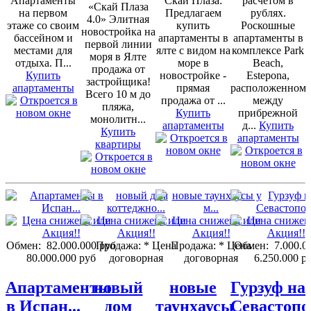
Апартаменты
Скай Плаза:
расчётом в
«Скай Плаза
на первом
Предлагаем
рублях.
4.0» Элитная
этаже со своим
купить
Роскошные
новостройка на
бассейном и
апартаменты в
апартаменты в
первой линии
местами для
ялте с видом на
комплексе Park
моря в Ялте
отдыха. П...
море в
Beach,
продажа от
Купить
новостройке -
Estepona,
застройщика!
апартаменты
прямая
расположенном
Всего 10 м до
продажа от ...
между
пляжа,
Купить
прибрежной
монолитн...
апартаменты
д...
Купить
Купить
апартаменты
квартиры
Обмен:
82.000.000 руб
Продажа:
* Цена
Продажа:
* Цена
Обмен:
7.000.0
80.000.000 руб
договорная
договорная
6.250.000 р
Апартаменты
новый
новые
Гурзуф на
в Испан...
дом
таунхаусы
Севастопо