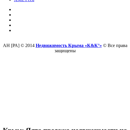
АН [РА] © 2014
Недвижимость Крыма «К&К°»
© Все права
защищены