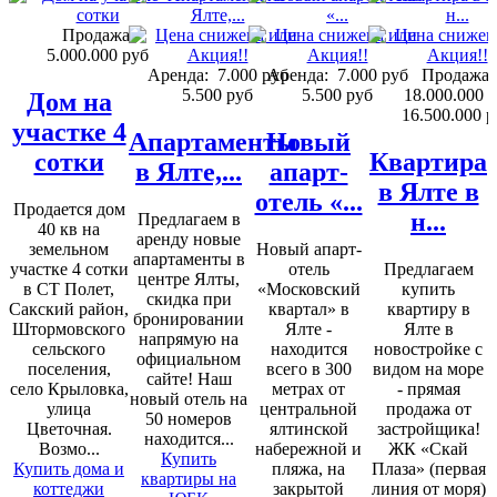
Продажа:
5.000.000 руб
Аренда:
7.000 руб
Аренда:
7.000 руб
Продажа:
5.500 руб
5.500 руб
18.000.000 
Дом на
16.500.000 р
участке 4
Апартаменты
Новый
сотки
Квартира
в Ялте,...
апарт-
в Ялте в
отель «...
Продается дом
н...
Предлагаем в
40 кв на
аренду новые
земельном
Новый апарт-
апартаменты в
участке 4 сотки
отель
Предлагаем
центре Ялты,
в СТ Полет,
«Московский
купить
скидка при
Сакский район,
квартал» в
квартиру в
бронировании
Штормовского
Ялте -
Ялте в
напрямую на
сельского
находится
новостройке с
официальном
поселения,
всего в 300
видом на море
сайте! Наш
село Крыловка,
метрах от
- прямая
новый отель на
улица
центральной
продажа от
50 номеров
Цветочная.
ялтинской
застройщика!
находится...
Возмо...
набережной и
ЖК «Скай
Купить
Купить дома и
пляжа, на
Плаза» (первая
квартиры на
коттеджи
закрытой
линия от моря)