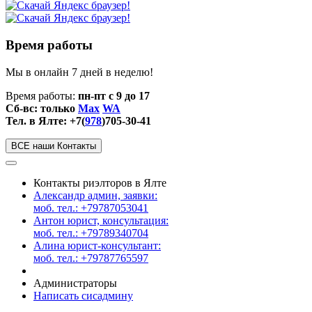
Время работы
Мы в онлайн 7 дней в неделю!
Время работы:
пн-пт с 9 до 17
Сб-вс: только
Max
WA
Тел. в Ялте: +7(
978
)705-30-41
ВСЕ наши Контакты
Контакты риэлторов в Ялте
Александр админ, заявки:
моб. тел.: +79787053041
Антон юрист, консультация:
моб. тел.: +79789340704
Алина юрист-консультант:
моб. тел.: +79787765597
Администраторы
Написать сисадмину