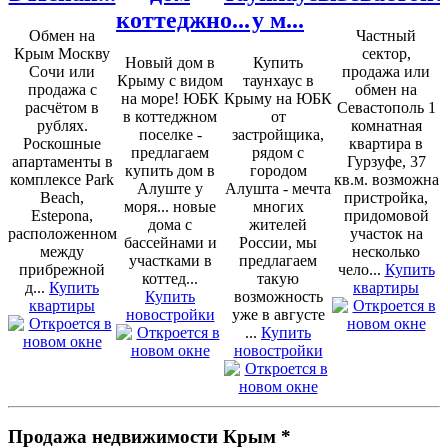
коттеджно...
у м...
Обмен на
Частный
Крым Москву
сектор,
Новый дом в
Купить
Сочи или
продажа или
Крыму с видом
таунхаус в
продажа с
обмен на
на море! ЮБК
Крыму на ЮБК
расчётом в
Севастополь 1
в коттеджном
от
рублях.
комнатная
поселке -
застройщика,
Роскошные
квартира в
предлагаем
рядом с
апартаменты в
Гурзуфе, 37
купить дом в
городом
комплексе Park
кв.м. возможна
Алуште у
Алушта - мечта
Beach,
пристройка,
моря... новые
многих
Estepona,
придомовой
дома с
жителей
расположенном
участок на
бассейнами и
России, мы
между
несколько
участками в
предлагаем
прибрежной
чело...
Купить
коттед...
такую
д...
Купить
квартиры
Купить
возможность
квартиры
новостройки
уже в августе
...
Купить
новостройки
Продажа недвижимости Крым *