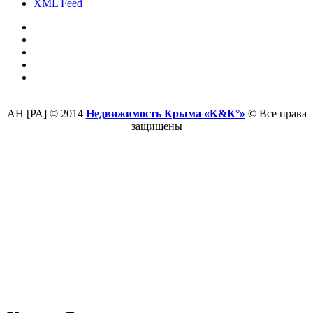
XML Feed
АН [РА] © 2014
Недвижимость Крыма «К&К°»
© Все права
защищены