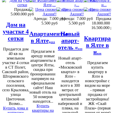
Продажа:
5.000.000 руб
Аренда:
7.000 руб
Аренда:
7.000 руб
Продажа:
5.500 руб
5.500 руб
18.000.000 
Дом на
16.500.000 р
участке 4
Апартаменты
Новый
сотки
Квартира
в Ялте,...
апарт-
в Ялте в
отель «...
Продается дом
н...
Предлагаем в
40 кв на
аренду новые
земельном
Новый апарт-
апартаменты в
участке 4 сотки
отель
Предлагаем
центре Ялты,
в СТ Полет,
«Московский
купить
скидка при
Сакский район,
квартал» в
квартиру в
бронировании
Штормовского
Ялте -
Ялте в
напрямую на
сельского
находится
новостройке с
официальном
поселения,
всего в 300
видом на море
сайте! Наш
село Крыловка,
метрах от
- прямая
новый отель на
улица
центральной
продажа от
50 номеров
Цветочная.
ялтинской
застройщика!
находится...
Возмо...
набережной и
ЖК «Скай
Купить
Купить дома и
пляжа, на
Плаза» (первая
квартиры на
коттеджи
закрытой
линия от моря)