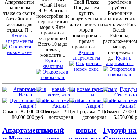
Апартаменты
Скай Плаза:
расчётом в
«Скай Плаза
на первом
Предлагаем
рублях.
4.0» Элитная
этаже со своим
купить
Роскошные
новостройка на
бассейном и
апартаменты в
апартаменты в
первой линии
местами для
ялте с видом на
комплексе Park
моря в Ялте
отдыха. П...
море в
Beach,
продажа от
Купить
новостройке -
Estepona,
застройщика!
апартаменты
прямая
расположенном
Всего 10 м до
продажа от ...
между
пляжа,
Купить
прибрежной
монолитн...
апартаменты
д...
Купить
Купить
апартаменты
квартиры
Обмен:
82.000.000 руб
Продажа:
* Цена
Продажа:
* Цена
Обмен:
7.000.0
80.000.000 руб
договорная
договорная
6.250.000 р
Апартаменты
новый
новые
Гурзуф на
в Испан...
дом
таунхаусы
Севастопо