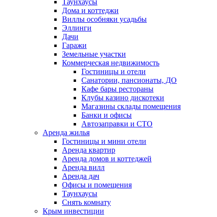
Таунхаусы
Дома и коттеджи
Виллы особняки усадьбы
Эллинги
Дачи
Гаражи
Земельные участки
Коммерческая недвижимость
Гостиницы и отели
Санатории, пансионаты, ДО
Кафе бары рестораны
Клубы казино дискотеки
Магазины склады помещения
Банки и офисы
Автозаправки и СТО
Аренда жилья
Гостиницы и мини отели
Аренда квартир
Аренда домов и коттеджей
Аренда вилл
Аренда дач
Офисы и помещения
Таунхаусы
Снять комнату
Крым инвестиции