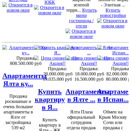
ЮБК
зеленой
- Элитная ...
терри...
Купить
Купить
мини
новостройки
гостиницы /
отели
Продажа:
808.500.000 руб
Продажа:
Продажа:
Продажа:
20.000.000 руб
18.000.000 руб
82.000.000 
Апартаменты
19.035.000 руб
16.500.000 руб
80.000.000 р
Ялта ку...
Купить
Апартаменты
Апартаме
Продажа
квартиру
в Ялте ...
в Испан...
роскошные и
в Я...
очень большие
апартаменты в
Ялта Плаза
Обмен на
Ялте от
официальный
Крым Москву
Купить
застройщика
сотрудник
Сочи или
квартиру в
539 м2
отдела продаж
продажа с
Ялте – ЖК