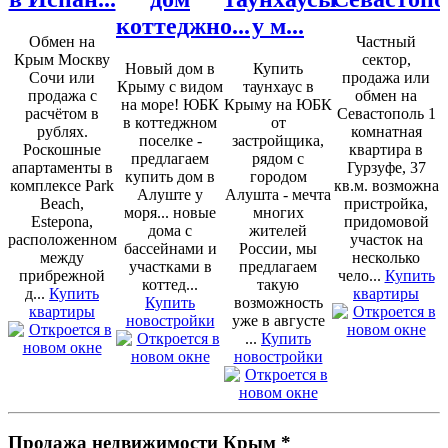
коттеджно...
у м...
Обмен на
Частный
Крым Москву
сектор,
Новый дом в
Купить
Сочи или
продажа или
Крыму с видом
таунхаус в
продажа с
обмен на
на море! ЮБК
Крыму на ЮБК
расчётом в
Севастополь 1
в коттеджном
от
рублях.
комнатная
поселке -
застройщика,
Роскошные
квартира в
предлагаем
рядом с
апартаменты в
Гурзуфе, 37
купить дом в
городом
комплексе Park
кв.м. возможна
Алуште у
Алушта - мечта
Beach,
пристройка,
моря... новые
многих
Estepona,
придомовой
дома с
жителей
расположенном
участок на
бассейнами и
России, мы
между
несколько
участками в
предлагаем
прибрежной
чело...
Купить
коттед...
такую
д...
Купить
квартиры
Купить
возможность
квартиры
новостройки
уже в августе
...
Купить
новостройки
Продажа недвижимости Крым *