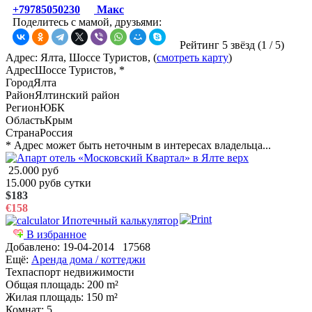
+79785050230
Макс
Поделитесь с мамой, друзьями:
Рейтинг 5 звёзд (
1
/
5
)
Адрес: Ялта, Шоссе Туристов, (
смотреть карту
)
Адрес
Шоссе Туристов, *
Город
Ялта
Район
Ялтинский район
Регион
ЮБК
Область
Крым
Страна
Россия
* Адрес может быть неточным в интересах владельца...
25.000 руб
15.000 руб
в сутки
$183
€158
Ипотечный калькулятор
В избранное
Добавлено:
19-04-2014
17568
Ещё:
Аренда дома / коттеджи
Техпаспорт недвижимости
Общая площадь
: 200 m²
Жилая площадь
: 150 m²
Комнат
: 5