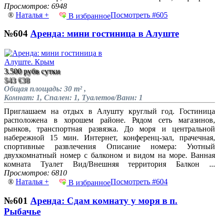
Просмотров: 6948
®
Наталья +
Посмотреть #605
В избранное
№604
Аренда: мини гостиница в Алуште
3.500 руб
в сутки
$43
€38
Общая площадь: 30 m² ,
Комнат: 1, Спален: 1, Туалетов/Ванн: 1
Приглашаем на отдых в Алушту круглый год. Гостиница
расположена в хорошем районе. Рядом сеть магазинов,
рынков, транспортная развязка. До моря и центральной
набережной 15 мин. Интернет, конференц-зал, прачечная,
спортивные развлечения Описание номера: Уютный
двухкомнатный номер с балконом и видом на море. Ванная
комната Туалет Вид/Внешняя территория Балкон ...
Просмотров: 6810
®
Наталья +
Посмотреть #604
В избранное
№601
Аренда: Сдам комнату у моря в п.
Рыбачье