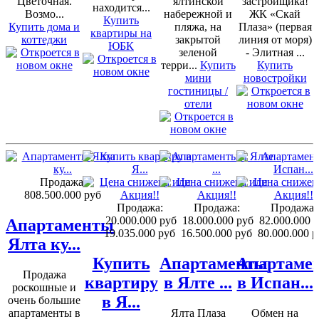
Цветочная.
ялтинской
застройщика!
находится...
Возмо...
набережной и
ЖК «Скай
Купить
Купить дома и
пляжа, на
Плаза» (первая
квартиры на
коттеджи
закрытой
линия от моря)
ЮБК
зеленой
- Элитная ...
терри...
Купить
Купить
мини
новостройки
гостиницы /
отели
Продажа:
808.500.000 руб
Продажа:
Продажа:
Продажа:
20.000.000 руб
18.000.000 руб
82.000.000 
Апартаменты
19.035.000 руб
16.500.000 руб
80.000.000 р
Ялта ку...
Купить
Апартаменты
Апартаме
Продажа
квартиру
в Ялте ...
в Испан...
роскошные и
в Я...
очень большие
апартаменты в
Ялта Плаза
Обмен на