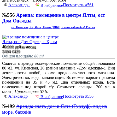
диагностическ...
Просмотров: 9104
®
Александр+
Посмотреть #561
В избранное
№556
Аренда: помещение в центре Ялты, ост
Дом Одежды
ул. Киевская, 26, Ялта, Крым (ЮБК, Ялтинский район) Россия
40.000 руб
за месяц
$494
€429
Общая площадь: 80 m²
Сдается в аренду коммерческое помещение общей площадью
80 м2, ул. Киевская, 26 (район магазина «Дом одежды»). Вид
деятельности любой, кроме продовольственного магазина.
Электричество, вода, канализация. Возможен вариант раздела
помещений на 35 и 45 м2. Два отдельных входа. Есть
помещение под второй с/у. Стоимость аренды 1200 у.е. в
месяц.
Просмотров: 5710
®
Александр+
Посмотреть #556
В избранное
№499
Аренда: снять дом в Ялте (Гурзуф), вид на
море, бассейн