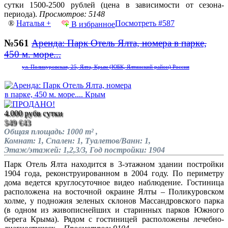
сутки 1500-2500 рублей (цена в зависимости от сезона-
периода).
Просмотров: 5148
®
Наталья +
Посмотреть #587
В избранное
№561
Аренда: Парк Отель Ялта, номера в парке,
450 м. море...
ул. Поликуровская, 25, Ялта, Крым (ЮБК, Ялтинский район) Россия
4.000 руб
в сутки
$49
€43
Общая площадь: 1000 m² ,
Комнат: 1, Спален: 1, Туалетов/Ванн: 1,
Этаж/этажей: 1,2,3/3, Год постройки: 1904
Парк Отель Ялта находится в 3-этажном здании постройки
1904 года, реконструированном в 2004 году. По периметру
дома ведется круглосуточное видео наблюдение. Гостиница
расположена на восточной окраине Ялты – Поликуровском
холме, у подножия зеленых склонов Массандровского парка
(в одном из живописнейших и старинных парков Южного
берега Крыма). Рядом с гостиницей расположены лечебно-