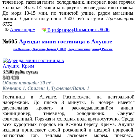
телевизор, газовая плита, холодильник, интернет, вода горячая
холодная. Этаж 1/5 машина паркуется возле дома или стоянка.
До моря 10-15 мин. по тенистой улице, рядом магазины,
рынки. Сдается посуточно 3500 руб в сутки
Просмотров:
6752
®
Александр+
Посмотреть #606
В избранное
№605
Аренда: мини гостиница в Алуште
ул.Ленина, , Алушта, Крым (ЮБК, Алуштинский район) Россия
3.500 руб
в сутки
$43
€38
Общая площадь: 30 m² ,
Комнат: 1, Спален: 1, Туалетов/Ванн: 1
Гостиница в Алуште. Расположена на центральной
набережной. До пляжа 3 минуты. В номере имеется
двуспальная кровать и раскладывающийся диван,
кондиционер, телевизор, холодильник. Санузел
совмещенный. Горячая и холодная вода круглосуточно. Среди
всех курортных городов на Южном берегу Крыма, Алушта
издавна привлекает своей роскошной и щедрой природой,
близостью гор, теплым ласковым морем, прекрас...