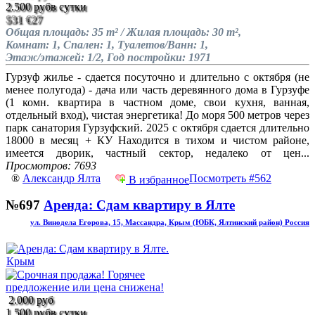
2.500 руб
в сутки
$31
€27
Общая площадь: 35 m² / Жилая площадь: 30 m²,
Комнат: 1, Спален: 1, Туалетов/Ванн: 1,
Этаж/этажей: 1/2, Год постройки: 1971
Гурзуф жилье - сдается посуточно и длительно с октября (не
менее полугода) - дача или часть деревянного дома в Гурзуфе
(1 комн. квартира в частном доме, свои кухня, ванная,
отдельный вход), чистая энергетика! До моря 500 метров через
парк санатория Гурзуфский. 2025 с октября сдается длительно
18000 в месяц + КУ Находится в тихом и чистом районе,
имеется дворик, частный сектор, недалеко от цен...
Просмотров: 7693
®
Александр Ялта
Посмотреть #562
В избранное
№697
Аренда: Сдам квартиру в Ялте
ул. Винодела Егорова, 15, Массандра, Крым (ЮБК, Ялтинский район) Россия
2.000 руб
1.500 руб
в сутки