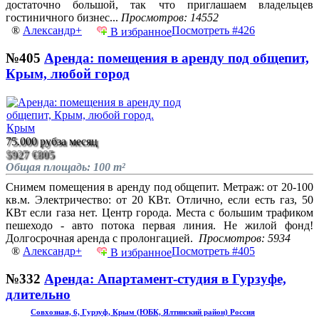
достаточно большой, так что приглашаем владельцев
гостиничного бизнес...
Просмотров: 14552
®
Александр+
Посмотреть #426
В избранное
№405
Аренда: помещения в аренду под общепит,
Крым, любой город
75.000 руб
за месяц
$927
€805
Общая площадь: 100 m²
Снимем помещения в аренду под общепит. Метраж: от 20-100
кв.м. Электричество: от 20 КВт. Отлично, если есть газ, 50
КВт если газа нет. Центр города. Места с большим трафиком
пешеходо - авто потока первая линия. Не жилой фонд!
Долгосрочная аренда с пролонгацией.
Просмотров: 5934
®
Александр+
Посмотреть #405
В избранное
№332
Аренда: Апартамент-студия в Гурзуфе,
длительно
Совхозная, 6, Гурзуф, Крым (ЮБК, Ялтинский район) Россия