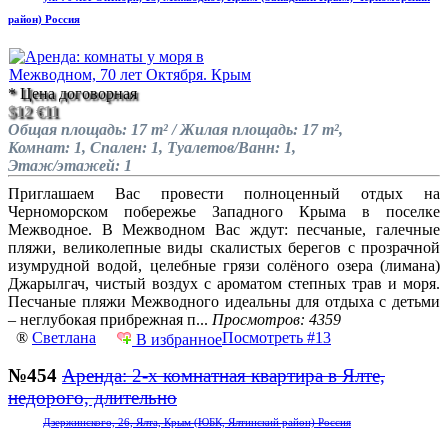
район) Россия
* Цена договорная
$12
€11
Общая площадь: 17 m² / Жилая площадь: 17 m²,
Комнат: 1, Спален: 1, Туалетов/Ванн: 1,
Этаж/этажей: 1
Приглашаем Вас провести полноценный отдых на
Черноморском побережье Западного Крыма в поселке
Межводное. В Межводном Вас ждут: песчаные, галечные
пляжи, великолепные виды скалистых берегов с прозрачной
изумрудной водой, целебные грязи солёного озера (лимана)
Джарылгач, чистый воздух с ароматом степных трав и моря.
Песчаные пляжи Межводного идеальны для отдыха с детьми
– неглубокая прибрежная п...
Просмотров: 4359
®
Светлана
Посмотреть #13
В избранное
№454
Аренда: 2-х комнатная квартира в Ялте,
недорого, длительно
Дзержинского, 26, Ялта, Крым (ЮБК, Ялтинский район) Россия