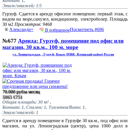
Комнат: 1,
Этаж/этажей: 1/5
Гурзуф. Сдается в аренду офисное помещение. первый этаж, с
видом на море,санузел, кондиционер, электроболер. Площадь
30 м2
Просмотров: 9468
®
Александр+
Посмотреть #696
В избранное
№677
Аренда: Гурзуф, помещение под офис или
магазин, 30 кв.м., 100 м. море
ул. Ленинградская, , Гурзуф, Крым (ЮБК, Ялтинский район) Россия
70.000 руб
за месяц
$865
€751
Общая площадь: 30 m² ,
Комнат: 1, Спален: 1, Туалетов/Ванн: 1,
Этаж/этажей: 1
Сдается в аренду помещение в Гурзуфе 30 кв.м., под офис или
магазин, на ул. Ленинградская (центр), цена 1000 долл в