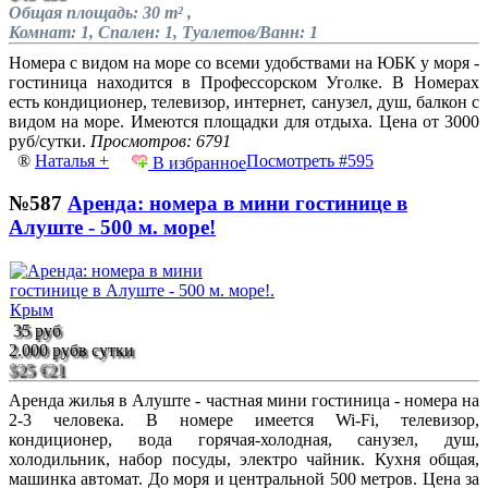
Общая площадь: 30 m² ,
Комнат: 1, Спален: 1, Туалетов/Ванн: 1
Номера с видом на море со всеми удобствами на ЮБК у моря -
гостиница находится в Профессорском Уголке. В Номерах
есть кондиционер, телевизор, интернет, санузел, душ, балкон с
видом на море. Имеются площадки для отдыха. Цена от 3000
руб/сутки.
Просмотров: 6791
®
Наталья +
Посмотреть #595
В избранное
№587
Аренда: номера в мини гостинице в
Алуште - 500 м. море!
35 руб
2.000 руб
в сутки
$25
€21
Аренда жилья в Алуште - частная мини гостиница - номера на
2-3 человека. В номере имеется Wi-Fi, телевизор,
кондиционер, вода горячая-холодная, санузел, душ,
холодильник, набор посуды, электро чайник. Кухня общая,
машинка автомат. До моря и центральной 500 метров. Цена за