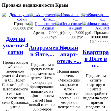
Продажа недвижимости Крым
Продажа:
5.000.000 руб
Аренда:
7.000 руб
Аренда:
7.000 руб
Продажа:
5.500 руб
5.500 руб
18.000.000 
Дом на
16.500.000 р
участке 4
Апартаменты
Новый
сотки
Квартира
в Ялте,...
апарт-
в Ялте в
отель «...
Продается дом
н...
Предлагаем в
40 кв на
аренду новые
земельном
Новый апарт-
апартаменты в
участке 4 сотки
отель
Предлагаем
центре Ялты,
в СТ Полет,
«Московский
купить
скидка при
Сакский район,
квартал» в
квартиру в
бронировании
Штормовского
Ялте -
Ялте в
напрямую на
сельского
находится
новостройке с
официальном
поселения,
всего в 300
видом на море
сайте! Наш
село Крыловка,
метрах от
- прямая
новый отель на
улица
центральной
продажа от
50 номеров