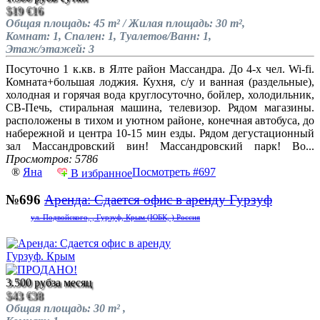
$19
€16
Общая площадь: 45 m² / Жилая площадь: 30 m²,
Комнат: 1, Спален: 1, Туалетов/Ванн: 1,
Этаж/этажей: 3
Посуточно 1 к.кв. в Ялте район Массандра. До 4-х чел. Wi-fi.
Комната+большая лоджия. Кухня, с/у и ванная (раздельные),
холодная и горячая вода круглосуточно, бойлер, холодильник,
СВ-Печь, стиральная машина, телевизор. Рядом магазины.
расположены в тихом и уютном районе, конечная автобуса, до
набережной и центра 10-15 мин езды. Рядом дегустационный
зал Массандровский вин! Массандровский парк! Во...
Просмотров: 5786
®
Яна
Посмотреть #697
В избранное
№696
Аренда: Сдается офис в аренду Гурзуф
ул. Подвойского, , Гурзуф, Крым (ЮБК, ) Россия
3.500 руб
за месяц
$43
€38
Общая площадь: 30 m² ,