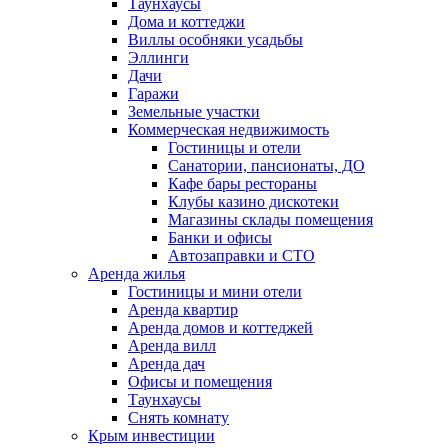
Таунхаусы
Дома и коттеджи
Виллы особняки усадьбы
Эллинги
Дачи
Гаражи
Земельные участки
Коммерческая недвижимость
Гостиницы и отели
Санатории, пансионаты, ДО
Кафе бары рестораны
Клубы казино дискотеки
Магазины склады помещения
Банки и офисы
Автозаправки и СТО
Аренда жилья
Гостиницы и мини отели
Аренда квартир
Аренда домов и коттеджей
Аренда вилл
Аренда дач
Офисы и помещения
Таунхаусы
Снять комнату
Крым инвестиции