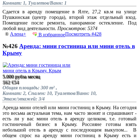
Комнат: 1, Туалетов/Ванн: 1
Сдается в аренду помещение в Ялте, 27,2 кв.м на улице
Пушкинская (центр города), второй этаж отдельный вход.
Помещение после ремонта, панорамное остекление. Под
любой вид деятельности.
Просмотров: 5374
®
Алена+
Посмотреть #428
В избранное
№426
Аренда: мини гостиница или мини отель в
Крыму
5.000 руб
за месяц
$62
€54
Общая площадь: 300 m² ,
Комнат: 2, Спален: 10, Туалетов/Ванн: 10,
Этаж/этажей: 3/4
Аренда мини отелей или мини гостиниц в Крыму. На сегодня
это весьма актуальная тема, нам часто звонят и спрашивают -
есть ли у вас мини отель в аренду целиком, т.е. готовый
гостиничный бизнес в Крыму. Россияне готовы взять
небольшой отель в аренду с последующим выкупом... В
общем спрос на аренду мини гостиниц в Крыму есть и