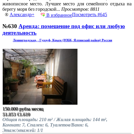
живописное место. Лучшее место для семейного отдыха на
берегу моря без городской...
Просмотров: 8811
®
Александр+
Посмотреть #645
В избранное
№630
Аренда: помещение под офис или любую
деятельность
Ленинградская, , Гурзуф, Крым (ЮБК, Ялтинский район) Россия
150.000 руб
за месяц
$1.853
€1.610
Общая площадь: 210 m² / Жилая площадь: 144 m²,
Комнат: 7, Спален: 6, Туалетов/Ванн: 6,
Этаж/этажей: 1/1