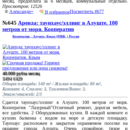
месяц, предоплата за 6 месяцев, коммунальные отдельно.
Просмотров: 12526
®
Александр+
Посмотреть #677
В избранное
№645
Аренда: таунхаус/эллинг в Алуште. 100
метров от моря. Кооператив
Кооператив, , Алушта, Крым (ЮБК, ) Россия
40.000 руб
за месяц
$494
€429
Общая площадь: 140 m² / Жилая площадь: 80 m²,
Комнат: 4, Спален: 3, Туалетов/Ванн: 3,
Этаж/этажей: 2/3
Сдается таунхаус/эллинг в Алуште. 100 метров от моря.
Кооператив "Лазурный"Отличный ремонт, дорогая мебель,
все удобства. 2 Оборудованных кухни. В каждой комнате и
кухнях балконы с видом на море и детскую площадку.
Таунхаус расположен в закрытом охраняемом поселке на
окраине города Алушта. Очень спокойное, тихое и