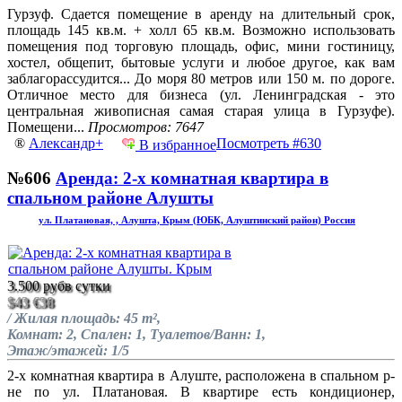
Гурзуф. Сдается помещение в аренду на длительный срок,
площадь 145 кв.м. + холл 65 кв.м. Возможно использовать
помещения под торговую площадь, офис, мини гостиницу,
хостел, общепит, бытовые услуги и любое другое, как вам
заблагорассудится... До моря 80 метров или 150 м. по дороге.
Отличное место для бизнеса (ул. Ленинградская - это
центральная живописная самая старая улица в Гурзуфе).
Помещени...
Просмотров: 7647
®
Александр+
Посмотреть #630
В избранное
№606
Аренда: 2-х комнатная квартира в
спальном районе Алушты
ул. Платановая, , Алушта, Крым (ЮБК, Алуштинский район) Россия
3.500 руб
в сутки
$43
€38
/ Жилая площадь: 45 m²,
Комнат: 2, Спален: 1, Туалетов/Ванн: 1,
Этаж/этажей: 1/5
2-х комнатная квартира в Алуште, расположена в спальном р-
не по ул. Платановая. В квартире есть кондиционер,