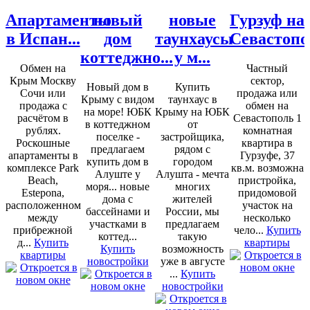
Апартаменты
новый
новые
Гурзуф на
в Испан...
дом
таунхаусы
Севастопо
коттеджно...
у м...
Обмен на
Частный
Крым Москву
сектор,
Новый дом в
Купить
Сочи или
продажа или
Крыму с видом
таунхаус в
продажа с
обмен на
на море! ЮБК
Крыму на ЮБК
расчётом в
Севастополь 1
в коттеджном
от
рублях.
комнатная
поселке -
застройщика,
Роскошные
квартира в
предлагаем
рядом с
апартаменты в
Гурзуфе, 37
купить дом в
городом
комплексе Park
кв.м. возможна
Алуште у
Алушта - мечта
Beach,
пристройка,
моря... новые
многих
Estepona,
придомовой
дома с
жителей
расположенном
участок на
бассейнами и
России, мы
между
несколько
участками в
предлагаем
прибрежной
чело...
Купить
коттед...
такую
д...
Купить
квартиры
Купить
возможность
квартиры
новостройки
уже в августе
...
Купить
новостройки