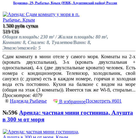
Бедненко, 29, Рыбачье, Крым (ЮБК, Алуштинский район) Россия
1.500 руб
в сутки
$19
€16
Общая площадь: 230 m² / Жилая площадь: 80 m²,
Комнат: 8, Спален: 8, Туалетов/Ванн: 8,
Этаж/этажей: 5
Сдам комнату в мини отеле у самого моря. Комнаты на 2-х
(кровать двухспальная), 3-х (кровать двухспальная +
односпальная), 4-х (две двухспальные кровати) человек. Есть
номера с кондиционером. Телевизор, холодильник, свой
санузел (с душем) есть в каждом номере, горячая и холодная
вода есть постоянно. Кухня на балконе с видом на море
(общая на этаж (3 комнаты)). Имеется так же Wi-fi, стиральн...
Просмотров: 4079
®
Надежда Рыбачье
Посмотреть #601
В избранное
№596
Аренда: частная мини гостиница, Алушта
в 300 м от моря