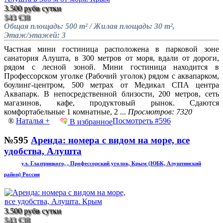
3.500 руб
в сутки
$43
€38
Общая площадь: 500 m² / Жилая площадь: 30 m²,
Этаж/этажей: 3
Частная мини гостиница расположена в парковой зоне
санатория Алушта, в 300 метров от моря, вдали от дороги,
рядом с лесной зоной. Мини гостиница находится в
Профессорском уголке (Рабочий уголок) рядом с аквапарком,
боулинг-центром, 500 метрах от Медикал СПА центра
Аквапарк. В непосредственной близости, 200 метров, сеть
магазинов, кафе, продуктовый рынок. Сдаются
комфортабельные 1 комнатные, 2 ...
Просмотров: 7320
®
Наталья +
Посмотреть #596
В избранное
№595
Аренда: номера с видом на море, все
удобства, Алушта
ул. Глазтрицкого, , Профессорский уголок, Крым (ЮБК, Алуштинский
район) Россия
3.500 руб
в сутки
$43
€38