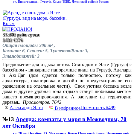
ул. Виноградная, , Гурзуф, Крым (ЮБК, Ялтинский район) Россия
35.000 руб
в сутки
$432
€376
Общая площадь: 300 m² ,
Комнат: 6, Спален: 5, Туалетов/Ванн: 3,
Этаж/этажей: 3
Предложение для отдыха летом: Снять дом в Ялте (Гурзуф) с
бассейном - шикарные панорамные виды на Гурзуф, Адалары
и Аю-Даг (дом сдается только полностью, потому как
архитектура, планировка и дизайн не предусматривали его
разделение на отдельные части). Своя уютная беседка возле
дома и другие удобная зона отдыха станут любимым местом
вашего времяпрепровождения. А растущие на территории
деревья...
Просмотров: 7642
®
Александр Ялта
Посмотреть #499
В избранное
№13
Аренда: комнаты у моря в Межводном, 70
лет Октября
ул. 70 лет Октября, 13, Межводное, Крым (Западный Крым, Черноморский