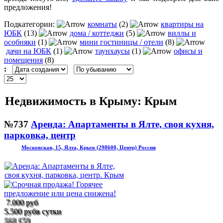
предложения!
Подкатегории:
комнаты
(2)
квартиры на
ЮБК
(13)
дома / коттеджи
(5)
виллы и
особняки
(1)
мини гостиницы / отели
(8)
дачи на ЮБК
(1)
таунхаусы
(1)
офисы и
помещения
(8)
:
Недвижимость в Крыму: Крым
№737
Аренда: Апартаменты в Ялте, своя кухня,
парковка, центр
Московская, 15, Ялта, Крым (298600, Центр) Россия
7.000 руб
5.500 руб
в сутки
$68
€59