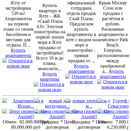
Ялте от
официальный
Крым Москву
Купить
застройщика
сотрудник
Сочи или
квартиру в
539 м2
отдела продаж
продажа с
Ялте – ЖК
Апартаменты
Скай Плаза:
расчётом в
«Скай Плаза
на первом
Предлагаем
рублях.
4.0» Элитная
этаже со своим
купить
Роскошные
новостройка на
бассейном и
апартаменты в
апартаменты в
первой линии
местами для
ялте с видом на
комплексе Park
моря в Ялте
отдыха. П...
море в
Beach,
продажа от
Купить
новостройке -
Estepona,
застройщика!
апартаменты
прямая
расположенном
Всего 10 м до
продажа от ...
между
пляжа,
Купить
прибрежной
монолитн...
апартаменты
д...
Купить
Купить
апартаменты
квартиры
Обмен:
82.000.000 руб
Продажа:
* Цена
Продажа:
* Цена
Обмен:
7.000.0
80.000.000 руб
договорная
договорная
6.250.000 р