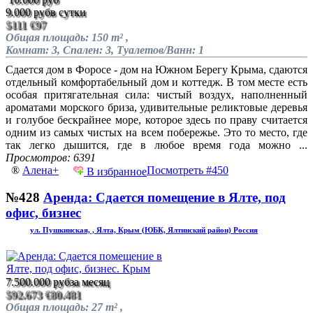
9.000 руб
в сутки
$111
€97
Общая площадь: 150 m² ,
Комнат: 3, Спален: 3, Туалетов/Ванн: 1
Сдается дом в Форосе - дом на Южном Берегу Крыма, сдаются
отдельный комфортабельный дом и коттедж. В том месте есть
особая притягательная сила: чистый воздух, наполненный
ароматами морского бриза, удивительные реликтовые деревья
и голубое бескрайнее море, которое здесь по праву считается
одним из самых чистых на всем побережье. Это то место, где
так легко дышится, где в любое время года можно ...
Просмотров: 6391
®
Алена+
Посмотреть #450
В избранное
№428
Аренда: Сдается помещение в Ялте, под
офис, бизнес
ул. Пушкинская, , Ялта, Крым (ЮБК, Ялтинский район) Россия
7.500.000 руб
за месяц
$92.673
€80.481
Общая площадь: 27 m² ,