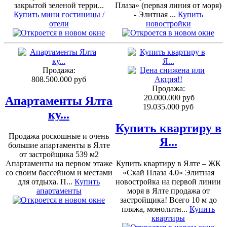
закрытой зеленой терри...
Плаза» (первая линия от моря)
Купить мини гостиницы /
- Элитная ...
Купить
отели
новостройки
Продажа:
808.500.000 руб
Продажа:
20.000.000 руб
Апартаменты Ялта
19.035.000 руб
ку...
Купить квартиру в
Продажа роскошные и очень
Я...
большие апартаменты в Ялте
от застройщика 539 м2
Апартаменты на первом этаже
Купить квартиру в Ялте – ЖК
со своим бассейном и местами
«Скай Плаза 4.0» Элитная
для отдыха. П...
Купить
новостройка на первой линии
апартаменты
моря в Ялте продажа от
застройщика! Всего 10 м до
пляжа, монолитн...
Купить
квартиры