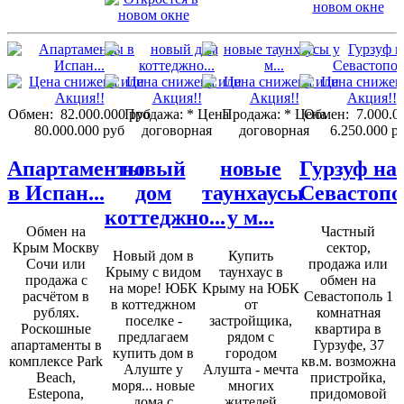
Обмен:
82.000.000 руб
Продажа:
* Цена
Продажа:
* Цена
Обмен:
7.000.0
80.000.000 руб
договорная
договорная
6.250.000 р
Апартаменты
новый
новые
Гурзуф на
в Испан...
дом
таунхаусы
Севастопо
коттеджно...
у м...
Обмен на
Частный
Крым Москву
сектор,
Новый дом в
Купить
Сочи или
продажа или
Крыму с видом
таунхаус в
продажа с
обмен на
на море! ЮБК
Крыму на ЮБК
расчётом в
Севастополь 1
в коттеджном
от
рублях.
комнатная
поселке -
застройщика,
Роскошные
квартира в
предлагаем
рядом с
апартаменты в
Гурзуфе, 37
купить дом в
городом
комплексе Park
кв.м. возможна
Алуште у
Алушта - мечта
Beach,
пристройка,
моря... новые
многих
Estepona,
придомовой
дома с
жителей