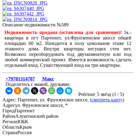
Описание недвижимости №589
Недвижимость продана (оставлена для сравнения)!
1к.-
квартира в пгт Партенит, ул.Фрунзеннское шоссе общей
площадью 60 м2. Находится в полу цокольном этаже 12
этажного дома. Внутри квартиры несущих стен нет.
Возможно переоборудовать под двухкомнатную или под
любой коммерческий проект. Имеется возможность сделать
отдельный вход. Существующий вход на три квартиры.
+79781314707
Макс
Поделитесь с мамой, друзьями:
Рейтинг 5 звёзд (
1
/
5
)
Адрес: Партенит, ул. Фрунзенское шоссе, (
смотреть карту
)
Адрес
ул. Фрунзенское шоссе, *
Город
Партенит
Район
Алуштинский район
Регион
ЮБК
Область
Крым
Страна
Россия