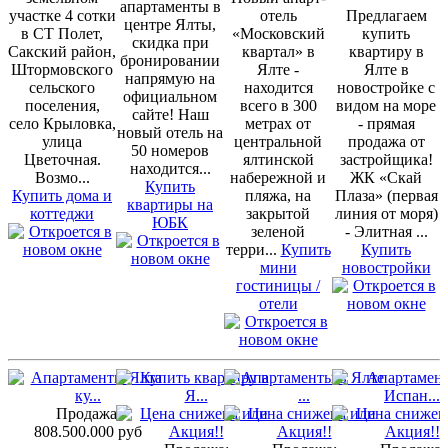
апартаменты в
участке 4 сотки
отель
Предлагаем
центре Ялты,
в СТ Полет,
«Московский
купить
скидка при
Сакский район,
квартал» в
квартиру в
бронировании
Штормовского
Ялте -
Ялте в
напрямую на
сельского
находится
новостройке с
официальном
поселения,
всего в 300
видом на море
сайте! Наш
село Крыловка,
метрах от
- прямая
новый отель на
улица
центральной
продажа от
50 номеров
Цветочная.
ялтинской
застройщика!
находится...
Возмо...
набережной и
ЖК «Скай
Купить
Купить дома и
пляжа, на
Плаза» (первая
квартиры на
коттеджи
закрытой
линия от моря)
ЮБК
зеленой
- Элитная ...
терри...
Купить
Купить
мини
новостройки
гостиницы /
отели
Продажа:
808.500.000 руб