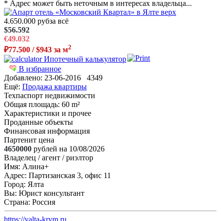
* Адрес может быть неточным в интересах владельца...
4.650.000 руб
за всё
$56.592
€49.032
2
₽77.500 / $943 за м
Ипотечный калькулятор
В избранное
Добавлено:
23-06-2016
4349
Ещё:
Продажа квартиры
Техпаспорт недвижимости
Общая площадь
: 60 m²
Характеристики и прочее
Проданные объекты
Финансовая информация
Партенит цена
4650000
рублей на 10/08/2026
Владелец / агент / риэлтор
Имя:
Алина+
Адрес:
Партизанская 3, офис 11
Город:
Ялта
Вы:
Юрист консультант
Страна:
Россия
https://yalta-krym.ru