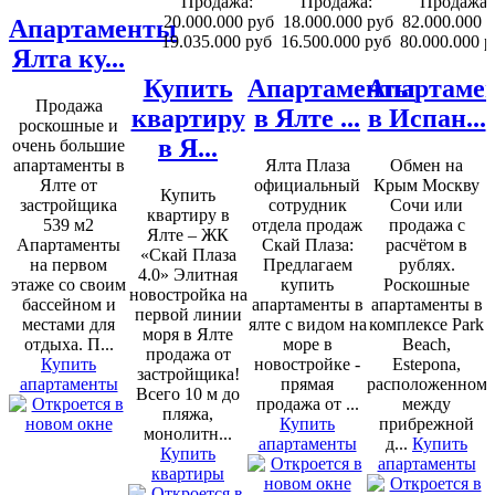
Продажа:
Продажа:
Продажа:
20.000.000 руб
18.000.000 руб
82.000.000 
Апартаменты
19.035.000 руб
16.500.000 руб
80.000.000 р
Ялта ку...
Купить
Апартаменты
Апартаме
Продажа
квартиру
в Ялте ...
в Испан...
роскошные и
в Я...
очень большие
апартаменты в
Ялта Плаза
Обмен на
Ялте от
официальный
Крым Москву
Купить
застройщика
сотрудник
Сочи или
квартиру в
539 м2
отдела продаж
продажа с
Ялте – ЖК
Апартаменты
Скай Плаза:
расчётом в
«Скай Плаза
на первом
Предлагаем
рублях.
4.0» Элитная
этаже со своим
купить
Роскошные
новостройка на
бассейном и
апартаменты в
апартаменты в
первой линии
местами для
ялте с видом на
комплексе Park
моря в Ялте
отдыха. П...
море в
Beach,
продажа от
Купить
новостройке -
Estepona,
застройщика!
апартаменты
прямая
расположенном
Всего 10 м до
продажа от ...
между
пляжа,
Купить
прибрежной
монолитн...
апартаменты
д...
Купить
Купить
апартаменты
квартиры