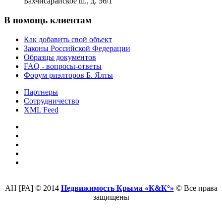
Бахчисарайское ш., д. 56/1
В помощь клиентам
Как добавить свой объект
Законы Российской Федерации
Образцы документов
FAQ - вопросы-ответы
Форум риэлторов Б. Ялты
Партнеры
Сотрудничество
XML Feed
АН [РА] © 2014
Недвижимость Крыма «К&К°»
© Все права
защищены