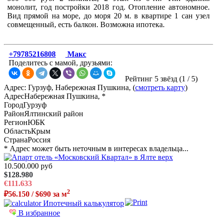
монолит, год постройки 2018 год. Отопление автономное.
Вид прямой на море, до моря 20 м. в квартире 1 сан узел
совмещенный, есть балкон. Возможна ипотека.
+79785216808
Макс
Поделитесь с мамой, друзьями:
Рейтинг 5 звёзд (
1
/
5
)
Адрес: Гурзуф, Набережная Пушкина, (
смотреть карту
)
Адрес
Набережная Пушкина, *
Город
Гурзуф
Район
Ялтинский район
Регион
ЮБК
Область
Крым
Страна
Россия
* Адрес может быть неточным в интересах владельца...
10.500.000 руб
$128.980
€111.633
2
₽56.150 / $690 за м
Ипотечный калькулятор
В избранное