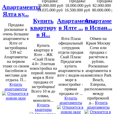
Продажа:
Продажа:
Продажа:
20.000.000 руб
18.000.000 руб
82.000.000 
Апартаменты
19.035.000 руб
16.500.000 руб
80.000.000 р
Ялта ку...
Купить
Апартаменты
Апартаме
Продажа
квартиру
в Ялте ...
в Испан...
роскошные и
в Я...
очень большие
апартаменты в
Ялта Плаза
Обмен на
Ялте от
официальный
Крым Москву
Купить
застройщика
сотрудник
Сочи или
квартиру в
539 м2
отдела продаж
продажа с
Ялте – ЖК
Апартаменты
Скай Плаза:
расчётом в
«Скай Плаза
на первом
Предлагаем
рублях.
4.0» Элитная
этаже со своим
купить
Роскошные
новостройка на
бассейном и
апартаменты в
апартаменты в
первой линии
местами для
ялте с видом на
комплексе Park
моря в Ялте
отдыха. П...
море в
Beach,
продажа от
Купить
новостройке -
Estepona,
застройщика!
апартаменты
прямая
расположенном
Всего 10 м до
продажа от ...
между
пляжа,
Купить
прибрежной
монолитн...
апартаменты
д...
Купить
Купить
апартаменты
квартиры