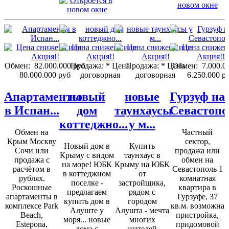
Обмен:
82.000.000 руб
Продажа:
* Цена
Продажа:
* Цена
Обмен:
7.000.0
80.000.000 руб
договорная
договорная
6.250.000 р
Апартаменты
новый
новые
Гурзуф на
в Испан...
дом
таунхаусы
Севастопо
коттеджно...
у м...
Обмен на
Частный
Крым Москву
сектор,
Новый дом в
Купить
Сочи или
продажа или
Крыму с видом
таунхаус в
продажа с
обмен на
на море! ЮБК
Крыму на ЮБК
расчётом в
Севастополь 1
в коттеджном
от
рублях.
комнатная
поселке -
застройщика,
Роскошные
квартира в
предлагаем
рядом с
апартаменты в
Гурзуфе, 37
купить дом в
городом
комплексе Park
кв.м. возможна
Алуште у
Алушта - мечта
Beach,
пристройка,
моря... новые
многих
Estepona,
придомовой
дома с
жителей