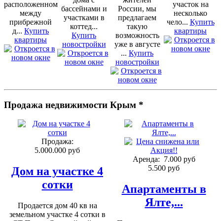
расположенном
участок на
бассейнами и
России, мы
между
несколько
участками в
предлагаем
прибрежной
чело...
Купить
коттед...
такую
д...
Купить
квартиры
Купить
возможность
квартиры
новостройки
уже в августе
...
Купить
новостройки
Продажа недвижимости Крым *
Продажа:
5.000.000 руб
Аренда:
7.000 руб
5.500 руб
Дом на участке 4
сотки
Апартаменты в
Ялте,...
Продается дом 40 кв на
земельном участке 4 сотки в