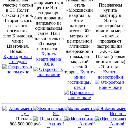
апартаменты в
участке 4 сотки
отель
Предлагаем
центре Ялты,
в СТ Полет,
«Московский
купить
скидка при
Сакский район,
квартал» в
квартиру в
бронировании
Штормовского
Ялте -
Ялте в
напрямую на
сельского
находится
новостройке с
официальном
поселения,
всего в 300
видом на море
сайте! Наш
село Крыловка,
метрах от
- прямая
новый отель на
улица
центральной
продажа от
50 номеров
Цветочная.
ялтинской
застройщика!
находится...
Возмо...
набережной и
ЖК «Скай
Купить
Купить дома и
пляжа, на
Плаза» (первая
квартиры на
коттеджи
закрытой
линия от моря)
ЮБК
зеленой
- Элитная ...
терри...
Купить
Купить
мини
новостройки
гостиницы /
отели
Продажа:
808.500.000 руб