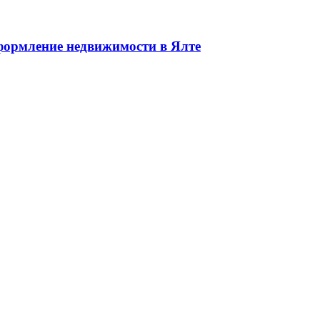
едвижимости в Ялте ЮБК + Крым
ормление недвижимости в Ялте