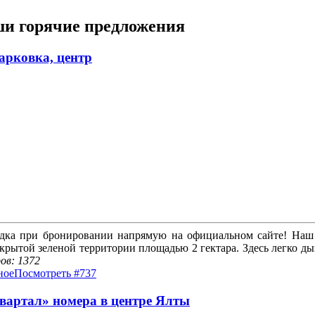
и горячие предложения
арковка, центр
идка при бронировании напрямую на официальном сайте! Наш н
крытой зеленой территории площадью 2 гектара. Здесь легко ды
ов: 1372
ное
Посмотреть #737
вартал» номера в центре Ялты