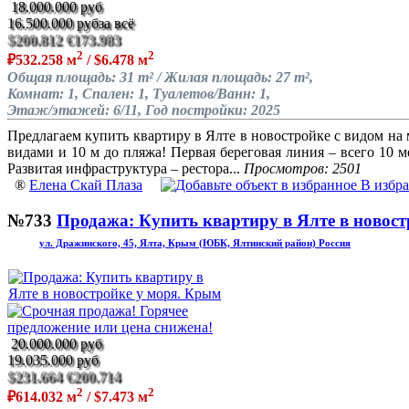
18.000.000 руб
16.500.000 руб
за всё
$200.812
€173.983
2
2
₽532.258 м
/ $6.478 м
Общая площадь: 31 m² / Жилая площадь: 27 m²,
Комнат: 1, Спален: 1, Туалетов/Ванн: 1,
Этаж/этажей: 6/11, Год постройки: 2025
Предлагаем купить квартиру в Ялте в новостройке с видом на
видами и 10 м до пляжа! Первая береговая линия – всего 10 
Развитая инфраструктура – рестора...
Просмотров: 2501
®
Елена Скай Плаза
В избр
№733
Продажа: Купить квартиру в Ялте в новост
ул. Дражинского, 45, Ялта, Крым (ЮБК, Ялтинский район) Россия
20.000.000 руб
19.035.000 руб
$231.664
€200.714
2
2
₽614.032 м
/ $7.473 м