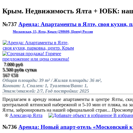
Крым. Недвижимость Ялта + ЮБК: наш
№737
Аренда: Апартаменты в Ялте, своя кухня, п
Московская, 15, Ялта, Крым (298600, Центр) Россия
7.000 руб
5.500 руб
в сутки
$67
€58
Общая площадь: 39 m² / Жилая площадь: 36 m²,
Комнат: 1, Спален: 1, Туалетов/Ванн: 1,
Этаж/этажей: 2/7, Год постройки: 2025
Предлагаем в аренду новые апартаменты в центре Ялты, ск
центральной ялтинской набережной и 5-10 мин от пляжа, на за
Ялты, забронировать на нашей официальной стран...
Просмотр
®
Александр Ялта
В избран
№736
Аренда: Новый апарт-отель «Московский к