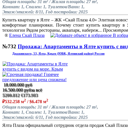
Общая площадь: 31 m² / Жилая площадь: 27 m²,
Комнат: 1, Спален: 1, Туалетов/Ванн: 1,
Этаж/этажей: 8/11, Год постройки: 2025
Купить квартиру в Ялте – ЖК «Скай Плаза 4.0» Элитная новос
комфортные планировки. Почему стоит купить квартиру в 
технологии Рядом рестораны, аквапарк, набереж...
Просмотров
®
Елена Скай Плаза
В избр
№732
Продажа: Апартаменты в Ялте купить с ви
Дражинского, 53, Ялта, Крым (ЮБК, Ялтинский район) Россия
18.000.000 руб
16.500.000 руб
за всё
$200.812
€173.983
2
2
₽532.258 м
/ $6.478 м
Общая площадь: 31 m² / Жилая площадь: 27 m²,
Комнат: 1, Спален: 1, Туалетов/Ванн: 1,
Этаж/этажей: 6/11, Год постройки: 2025
Ялта Плаза официальный сотрудник отдела продаж Скай Плаза: