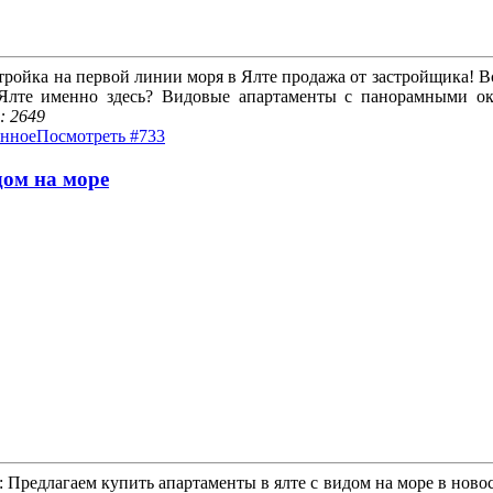
тройка на первой линии моря в Ялте продажа от застройщика! Вс
Ялте именно здесь? Видовые апартаменты с панорамными окн
: 2649
анное
Посмотреть #733
дом на море
 Предлагаем купить апартаменты в ялте с видом на море в новос