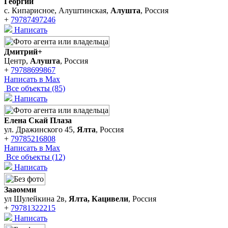
Георгий
с. Кипарисное, Алуштинская,
Алушта
, Россия
+
79787497246
Написать
Дмитрий+
Центр,
Алушта
, Россия
+
79788699867
Написать в Max
Все объекты (85)
Написать
Елена Скай Плаза
ул. Дражинского 45,
Ялта
, Россия
+
79785216808
Написать в Max
Все объекты (12)
Написать
Зааомми
ул Шулейкина 2в,
Ялта, Кацивели
, Россия
+
79781322215
Написать