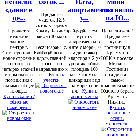
нежилое
соток ...
Ялта,
мини-
здание в
апартаменты
гостиница
Продается
це...
у...
на Ю...
участок 12,5
соток в горном
Продается
Крыму. Бахчисарайский
Предлагаем
Цена снижена!
нежилое
район (30 км от
купить
Предлагаем
здание в
г.
апартаменты в
купить
центре г.
Бахчисарай), с.
Ялте у моря (10
гостиницу в
Симферополь. Капитальное
Голубинка,
м до пляжа)
Крыму, на
новое строение
вдоль главной
квартира в 2-ух
ЮБК в поселке
состоит из
трассы по
уровнях, общая
Мисхор.
четырех этажей
направлению к
площадь 160
Гостиница
и цокольного
с. ...
Купить
м2, 3 санузла,
находится в
помещения с
участки
шикарный вид
самом
окнами, общей
на море, свой
красивом месте
площа...
пл...
Купить
Южного берега
Купить банки /
апартаменты
Крыма п.
офисные
Нижни...
помещения
Купить
гостиницы /
отели /
миниотели