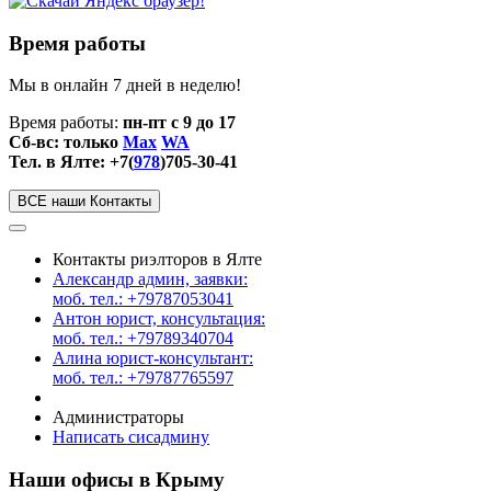
Время работы
Мы в онлайн 7 дней в неделю!
Время работы:
пн-пт с 9 до 17
Сб-вс: только
Max
WA
Тел. в Ялте: +7(
978
)705-30-41
ВСЕ наши Контакты
Контакты риэлторов в Ялте
Александр админ, заявки:
моб. тел.: +79787053041
Антон юрист, консультация:
моб. тел.: +79789340704
Алина юрист-консультант:
моб. тел.: +79787765597
Администраторы
Написать сисадмину
Наши офисы в Крыму