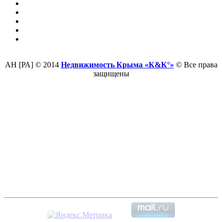
АН [РА] © 2014
Недвижимость Крыма «К&К°»
© Все права
защищены