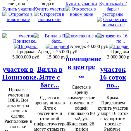
свет, вод...
вода в...
Купить участки
Купить кафе /
Купить участки
Купить участки
бары /
рестораны
Аренда:
40.000 руб
Продажа:
Аренда:
25.000 руб
Продажа:
5.000.000 руб
15.000 руб
3.000.000 р
помещение
в центре
участок в
Вилла в
участок
...
Понизовке...
Ялте с
16 соток
басс...
по...
Сдается в
Продажа:
аренду
участок на
Сдается в
коммерческое
Крым.
ЮБК. Все
аренду вилла в
помещение
Предлагаем
документы
Ялте с
общей
купить участок
готовы к
бассейном и
площадью 80
у моря 16 соток
сделке.
отличной
м2, ул.
в курортном
Расположен в
инфраструктурой,
Киевская, 26
поселке
поселке
могут отдыхать
(район
Рыбачье.