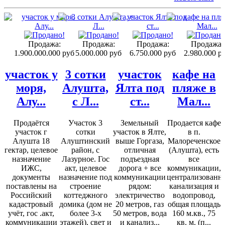
Продажа:
Продажа:
Продажа:
Продажа:
1.900.000.000 руб
5.000.000 руб
6.750.000 руб
2.980.000 р
участок у
3 сотки
участок
кафе на
моря,
Алушта,
Ялта под
пляже в
Алу...
с Л...
ст...
Мал...
Продаётся
Участок 3
Земельный
Продается кафе
участок г
сотки
участок в Ялте,
в п.
Алушта 18
Алуштинский
выше Горгаза,
Малореченское
гектар, целевое
район, с
отличная
(Алушта), есть
назначение
Лазурное. Гос
подъездная
все
ИЖС,
акт, целевое
дорога + все
коммуникации,
документы
назначение под
коммуникации
централизованн
поставлены на
строение
рядом:
канализация и
Российский
коттеджного
электричество
водопровод,
кадастровый
домика (дом не
20 метров, газ
общая площадь
учёт, гос .акт,
более 3-х
50 метров, вода
160 м.кв., 75
коммуникации
этажей), свет и
и канализ...
кв. м. (п...