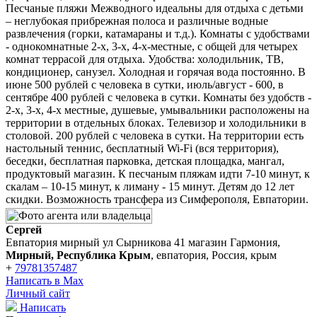
Песчаные пляжи Межводного идеальны для отдыха с детьми
– неглубокая прибрежная полоса и различные водные
развлечения (горки, катамараны и т.д.). Комнаты с удобствами
- однокомнатные 2-х, 3-х, 4-х-местные, с общей для четырех
комнат террасой для отдыха. Удобства: холодильник, ТВ,
кондиционер, санузел. Холодная и горячая вода постоянно. В
июне 500 рублей с человека в сутки, июль/август - 600, в
сентябре 400 рублей с человека в сутки. Комнаты без удобств -
2-х, 3-х, 4-х местные, душевые, умывальники расположены на
территории в отдельных блоках. Телевизор и холодильники в
столовой. 200 рублей с человека в сутки. На территории есть
настольный теннис, бесплатный Wi-Fi (вся территория),
беседки, бесплатная парковка, детская площадка, мангал,
продуктовый магазин. К песчаным пляжам идти 7-10 минут, к
скалам – 10-15 минут, к лиману - 15 минут. Детям до 12 лет
скидки. Возможность трансфера из Симферополя, Евпатории.
Сергей
Евпатория мирный ул Сырникова 41 магазин Гармония,
Мирный, Республика Крым
, евпатория, Россия, крым
+
79781357487
Написать в Max
Личный сайт
Написать