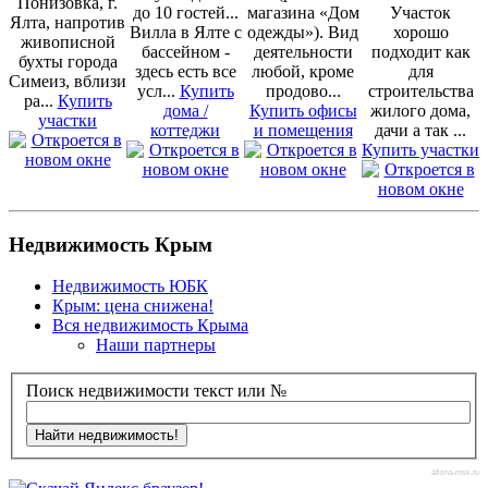
Понизовка, г.
до 10 гостей...
магазина «Дом
Участок
Ялта, напротив
Вилла в Ялте с
одежды»). Вид
хорошо
живописной
бассейном -
деятельности
подходит как
бухты города
здесь есть все
любой, кроме
для
Симеиз, вблизи
усл...
Купить
продово...
строительства
ра...
Купить
дома /
Купить офисы
жилого дома,
участки
коттеджи
и помещения
дачи а так ...
Купить участки
Недвижимость Крым
Недвижимость ЮБК
Крым: цена снижена!
Вся недвижимость Крыма
Наши партнеры
Поиск недвижимости текст или №
afisha-msk.ru