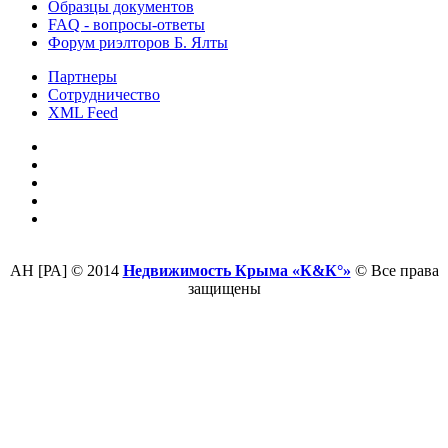
Образцы документов
FAQ - вопросы-ответы
Форум риэлторов Б. Ялты
Партнеры
Сотрудничество
XML Feed
АН [РА] © 2014
Недвижимость Крыма «К&К°»
© Все права
защищены