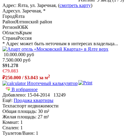
Адрес: Ялта, ул. Заречная, (
смотреть карту
)
Адрес
ул. Заречная, *
Город
Ялта
Район
Ялтинский район
Регион
ЮБК
Область
Крым
Страна
Россия
* Адрес может быть неточным в интересах владельца...
10.000.000 руб
7.500.000 руб
$91.278
€79.083
2
₽250.000 / $3.043 за м
Ипотечный калькулятор
В избранное
Добавлено:
15-04-2014
13249
Ещё:
Продажа квартиры
Техпаспорт недвижимости
Общая площадь
: 30 m²
Жилая площадь
: 27 m²
Комнат
: 1
Спален
: 1
Туалетов/Ванн
: 1