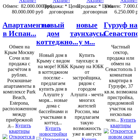
Обмен:
82.000.000 руб
Продажа:
* Цена
Продажа:
* Цена
Обмен:
7.000.0
80.000.000 руб
договорная
договорная
6.250.000 р
Апартаменты
новый
новые
Гурзуф на
в Испан...
дом
таунхаусы
Севастопо
коттеджно...
у м...
Обмен на
Частный
Крым Москву
сектор,
Новый дом в
Купить
Сочи или
продажа или
Крыму с видом
таунхаус в
продажа с
обмен на
на море! ЮБК
Крыму на ЮБК
расчётом в
Севастополь 1
в коттеджном
от
рублях.
комнатная
поселке -
застройщика,
Роскошные
квартира в
предлагаем
рядом с
апартаменты в
Гурзуфе, 37
купить дом в
городом
комплексе Park
кв.м. возможна
Алуште у
Алушта - мечта
Beach,
пристройка,
моря... новые
многих
Estepona,
придомовой
дома с
жителей
расположенном
участок на
бассейнами и
России, мы
между
несколько
участками в
предлагаем
прибрежной
чело...
Купить
коттед...
такую
д...
Купить
квартиры
Купить
возможность
квартиры
новостройки
уже в августе
...
Купить