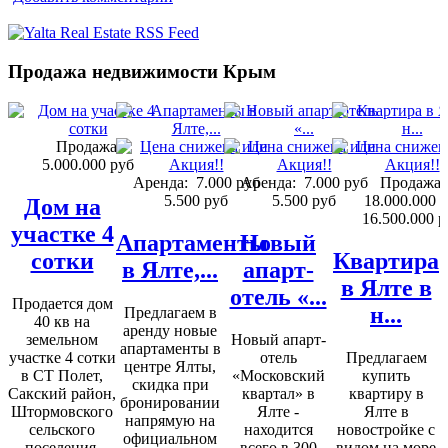
Продажа недвижимости Крым
Продажа:
5.000.000 руб
Аренда:
7.000 руб
Аренда:
7.000 руб
Продажа:
5.500 руб
5.500 руб
18.000.000 
Дом на
16.500.000 р
участке 4
Апартаменты
Новый
сотки
Квартира
в Ялте,...
апарт-
в Ялте в
отель «...
Продается дом
н...
Предлагаем в
40 кв на
аренду новые
земельном
Новый апарт-
апартаменты в
участке 4 сотки
отель
Предлагаем
центре Ялты,
в СТ Полет,
«Московский
купить
скидка при
Сакский район,
квартал» в
квартиру в
бронировании
Штормовского
Ялте -
Ялте в
напрямую на
сельского
находится
новостройке с
официальном
поселения,
всего в 300
видом на море