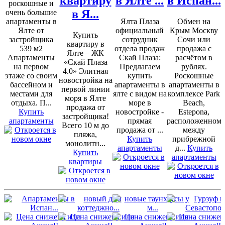
квартиру
в Ялте ...
в Испан...
роскошные и
в Я...
очень большие
апартаменты в
Ялта Плаза
Обмен на
Ялте от
официальный
Крым Москву
Купить
застройщика
сотрудник
Сочи или
квартиру в
539 м2
отдела продаж
продажа с
Ялте – ЖК
Апартаменты
Скай Плаза:
расчётом в
«Скай Плаза
на первом
Предлагаем
рублях.
4.0» Элитная
этаже со своим
купить
Роскошные
новостройка на
бассейном и
апартаменты в
апартаменты в
первой линии
местами для
ялте с видом на
комплексе Park
моря в Ялте
отдыха. П...
море в
Beach,
продажа от
Купить
новостройке -
Estepona,
застройщика!
апартаменты
прямая
расположенном
Всего 10 м до
продажа от ...
между
пляжа,
Купить
прибрежной
монолитн...
апартаменты
д...
Купить
Купить
апартаменты
квартиры