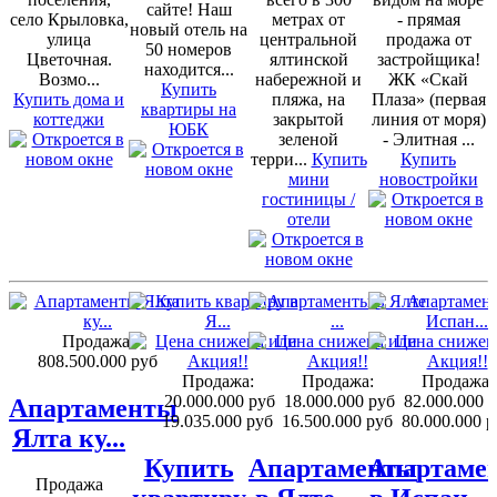
сайте! Наш
село Крыловка,
метрах от
- прямая
новый отель на
улица
центральной
продажа от
50 номеров
Цветочная.
ялтинской
застройщика!
находится...
Возмо...
набережной и
ЖК «Скай
Купить
Купить дома и
пляжа, на
Плаза» (первая
квартиры на
коттеджи
закрытой
линия от моря)
ЮБК
зеленой
- Элитная ...
терри...
Купить
Купить
мини
новостройки
гостиницы /
отели
Продажа:
808.500.000 руб
Продажа:
Продажа:
Продажа:
20.000.000 руб
18.000.000 руб
82.000.000 
Апартаменты
19.035.000 руб
16.500.000 руб
80.000.000 р
Ялта ку...
Купить
Апартаменты
Апартаме
Продажа