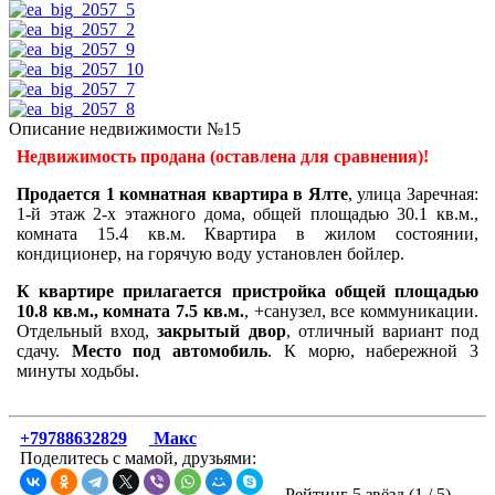
Описание недвижимости №15
Недвижимость продана (оставлена для сравнения)!
Продается 1 комнатная квартира в Ялте
, улица Заречная:
1-й этаж 2-х этажного дома, общей площадью 30.1 кв.м.,
комната 15.4 кв.м. Квартира в жилом состоянии,
кондиционер, на горячую воду установлен бойлер.
К квартире прилагается пристройка общей площадью
10.8 кв.м., комната 7.5 кв.м.
, +санузел, все коммуникации.
Отдельный вход,
закрытый двор
, отличный вариант под
сдачу.
Место под автомобиль
. К морю, набережной 3
минуты ходьбы.
+79788632829
Макс
Поделитесь с мамой, друзьями:
Рейтинг 5 звёзд (
1
/
5
)