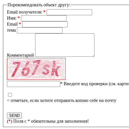
Порекомендовать объект другу:
Email получателя:
*
Имя:
*
Email
*
тема
Комментарий
*
Введите код проверки (см. карти
< отметьте, если хотите отправить копию себе на почту
(
*
) Поля с * обязательны для заполнения!