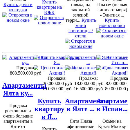
Купить
Купить дома и
пляжа, на
Плаза» (первая
квартиры на
коттеджи
закрытой
линия от моря)
ЮБК
зеленой
- Элитная ...
терри...
Купить
Купить
мини
новостройки
гостиницы /
отели
Продажа:
808.500.000 руб
Продажа:
Продажа:
Продажа:
20.000.000 руб
18.000.000 руб
82.000.000 
Апартаменты
19.035.000 руб
16.500.000 руб
80.000.000 р
Ялта ку...
Купить
Апартаменты
Апартаме
Продажа
квартиру
в Ялте ...
в Испан...
роскошные и
в Я...
очень большие
апартаменты в
Ялта Плаза
Обмен на
Ялте от
официальный
Крым Москву
Купить