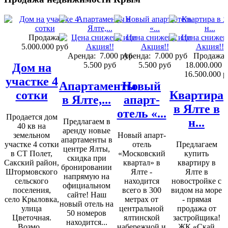
Продажа:
5.000.000 руб
Аренда:
7.000 руб
Аренда:
7.000 руб
Продажа:
5.500 руб
5.500 руб
18.000.000 
Дом на
16.500.000 р
участке 4
Апартаменты
Новый
сотки
Квартира
в Ялте,...
апарт-
в Ялте в
отель «...
Продается дом
н...
Предлагаем в
40 кв на
аренду новые
земельном
Новый апарт-
апартаменты в
участке 4 сотки
отель
Предлагаем
центре Ялты,
в СТ Полет,
«Московский
купить
скидка при
Сакский район,
квартал» в
квартиру в
бронировании
Штормовского
Ялте -
Ялте в
напрямую на
сельского
находится
новостройке с
официальном
поселения,
всего в 300
видом на море
сайте! Наш
село Крыловка,
метрах от
- прямая
новый отель на
улица
центральной
продажа от
50 номеров
Цветочная.
ялтинской
застройщика!
находится...
Возмо...
набережной и
ЖК «Скай