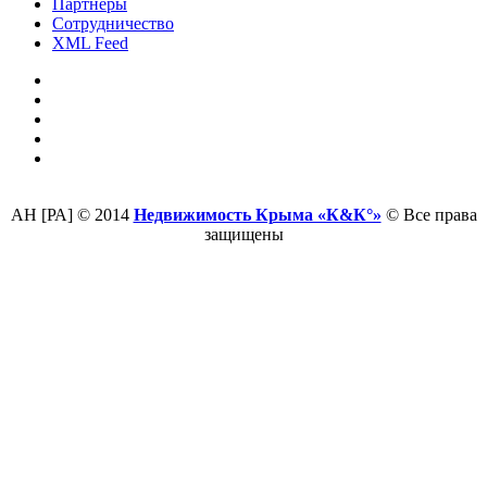
Партнеры
Сотрудничество
XML Feed
АН [РА] © 2014
Недвижимость Крыма «К&К°»
© Все права
защищены