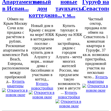
Апартаменты
новый
новые
Гурзуф на
в Испан...
дом
таунхаусы
Севастопо
коттеджно...
у м...
Обмен на
Частный
Крым Москву
сектор,
Новый дом в
Купить
Сочи или
продажа или
Крыму с видом
таунхаус в
продажа с
обмен на
на море! ЮБК
Крыму на ЮБК
расчётом в
Севастополь 1
в коттеджном
от
рублях.
комнатная
поселке -
застройщика,
Роскошные
квартира в
предлагаем
рядом с
апартаменты в
Гурзуфе, 37
купить дом в
городом
комплексе Park
кв.м. возможна
Алуште у
Алушта - мечта
Beach,
пристройка,
моря... новые
многих
Estepona,
придомовой
дома с
жителей
расположенном
участок на
бассейнами и
России, мы
между
несколько
участками в
предлагаем
прибрежной
чело...
Купить
коттед...
такую
д...
Купить
квартиры
Купить
возможность
квартиры
новостройки
уже в августе
...
Купить
новостройки