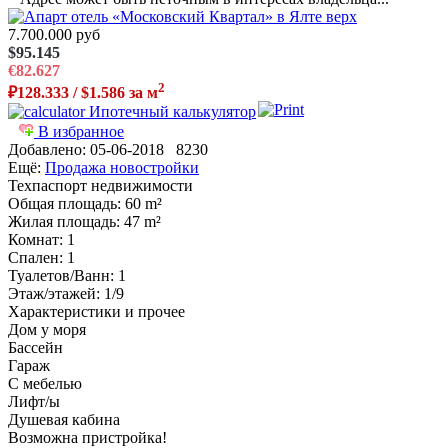
7.700.000 руб
$95.145
€82.627
2
₽128.333 / $1.586 за м
Ипотечный калькулятор
В избранное
Добавлено:
05-06-2018
8230
Ещё:
Продажа новостройки
Техпаспорт недвижимости
Общая площадь
: 60 m²
Жилая площадь
: 47 m²
Комнат
: 1
Спален
: 1
Туалетов/Ванн
: 1
Этаж/этажей
: 1/9
Характеристики и прочее
Дом у моря
Бассейн
Гараж
С мебелью
Лифт/ы
Душевая кабина
Возможна пристройка!