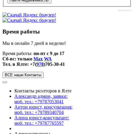
afisha-msk.ru
Время работы
Мы в онлайн 7 дней в неделю!
Время работы:
пн-пт с 9 до 17
Сб-вс: только
Max
WA
Тел. в Ялте: +7(
978
)705-30-41
ВСЕ наши Контакты
Контакты риэлторов в Ялте
Александр админ, заявки:
моб. тел.: +79787053041
Антон юрист, консультация:
моб. тел.: +79789340704
Алина юрист-консультант:
моб. тел.: +79787765597
Администраторы