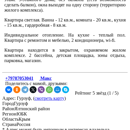
сделать балкон), окна выходят на одну сторону (территорию
жилого комплекса).
Квартира светлая. Ванна - 12 кв.м., комната - 20 кв.м., кухня
- 15 кв.м., гардеробная - 8 кв.м.
Индивидуальное отопление. На кухне - теплый пол.
Квартира с ремонтом и мебелью, 2 кондиционера, wi-fi.
Квартира находится в закрытом, охраняемом жилом
комплексе. 2 бассейна, детская площадка, зоны отдыха,
парковка, магазин.
+79787053041
Макс
Поделитесь с мамой, друзьями:
Рейтинг 5 звёзд (
1
/
5
)
Адрес: Гурзуф, (
смотреть карту
)
Город
Гурзуф
Район
Ялтинский район
Регион
ЮБК
Область
Крым
Страна
Россия
* Адрес может быть неточным в интересах владельца...