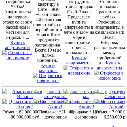
застройщика
сотрудник
Сочи или
квартиру в
539 м2
отдела продаж
продажа с
Ялте – ЖК
Апартаменты
Скай Плаза:
расчётом в
«Скай Плаза
на первом
Предлагаем
рублях.
4.0» Элитная
этаже со своим
купить
Роскошные
новостройка на
бассейном и
апартаменты в
апартаменты в
первой линии
местами для
ялте с видом на
комплексе Park
моря в Ялте
отдыха. П...
море в
Beach,
продажа от
Купить
новостройке -
Estepona,
застройщика!
апартаменты
прямая
расположенном
Всего 10 м до
продажа от ...
между
пляжа,
Купить
прибрежной
монолитн...
апартаменты
д...
Купить
Купить
апартаменты
квартиры
Обмен:
82.000.000 руб
Продажа:
* Цена
Продажа:
* Цена
Обмен:
7.000.0
80.000.000 руб
договорная
договорная
6.250.000 р