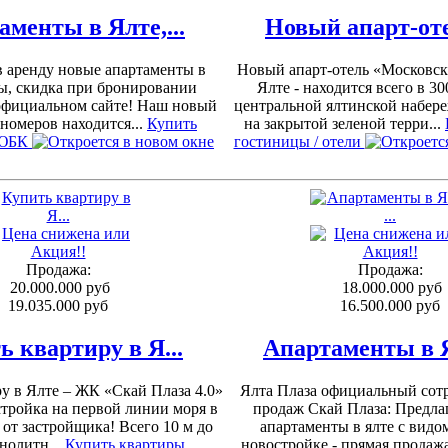
аменты в Ялте,...
Новый апарт-отел
в аренду новые апартаменты в
Новый апарт-отель «Московск
ы, скидка при бронировании
Ялте - находится всего в 30
официальном сайте! Наш новый
центральной ялтинской набере
 номеров находится...
Купить
на закрытой зеленой терри...
 ЮБК
гостиницы / отели
Продажа:
Продажа:
20.000.000 руб
18.000.000 руб
19.035.000 руб
16.500.000 руб
ь квартиру в Я...
Апартаменты в Ял
у в Ялте – ЖК «Скай Плаза 4.0»
Ялта Плаза официальный сотр
тройка на первой линии моря в
продаж Скай Плаза: Предла
от застройщика! Всего 10 м до
апартаменты в ялте с видом
нолитн...
Купить квартиры
новостройке - прямая продажа 