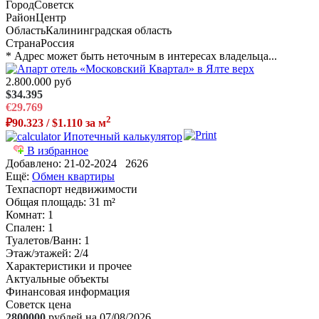
Город
Советск
Район
Центр
Область
Калининградская область
Страна
Россия
* Адрес может быть неточным в интересах владельца...
2.800.000 руб
$34.395
€29.769
2
₽90.323 / $1.110 за м
Ипотечный калькулятор
В избранное
Добавлено:
21-02-2024
2626
Ещё:
Обмен квартиры
Техпаспорт недвижимости
Общая площадь
: 31 m²
Комнат
: 1
Спален
: 1
Туалетов/Ванн
: 1
Этаж/этажей
: 2/4
Характеристики и прочее
Актуальные объекты
Финансовая информация
Советск цена
2800000
рублей на 07/08/2026