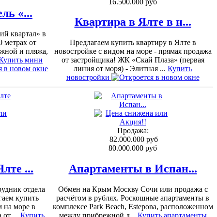
16.500.000 руб
ь «...
Квартира в Ялте в н...
ий квартал» в
0 метрах от
Предлагаем купить квартиру в Ялте в
жной и пляжа,
новостройке с видом на море - прямая продажа
Купить мини
от застройщика! ЖК «Скай Плаза» (первая
линия от моря) - Элитная ...
Купить
новостройки
Продажа:
82.000.000 руб
80.000.000 руб
те ...
Апартаменты в Испан...
удник отдела
Обмен на Крым Москву Сочи или продажа с
гаем купить
расчётом в рублях. Роскошные апартаменты в
 на море в
комплексе Park Beach, Estepona, расположенном
от ...
Купить
между прибрежной д...
Купить апартаменты