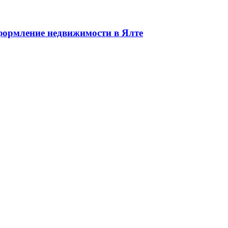
едвижимости в Ялте ЮБК + Крым
ормление недвижимости в Ялте