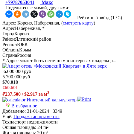
+79787053041
Макс
Поделитесь с мамой, друзьями:
Рейтинг 5 звёзд (
1
/
5
)
Адрес: Кореиз, Набережная, (
смотреть карту
)
Адрес
Набережная, *
Город
Кореиз
Район
Ялтинский район
Регион
ЮБК
Область
Крым
Страна
Россия
* Адрес может быть неточным в интересах владельца...
6.000.000 руб
5.700.000 руб
$70.018
€60.601
2
₽237.500 / $2.917 за м
Ипотечный калькулятор
В избранное
Добавлено:
31-01-2024
3349
Ещё:
Продажа апартаменты
Техпаспорт недвижимости
Общая площадь
: 24 m²
Жилая площадь
: 20 m²