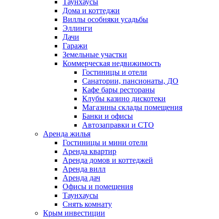
Таунхаусы
Дома и коттеджи
Виллы особняки усадьбы
Эллинги
Дачи
Гаражи
Земельные участки
Коммерческая недвижимость
Гостиницы и отели
Санатории, пансионаты, ДО
Кафе бары рестораны
Клубы казино дискотеки
Магазины склады помещения
Банки и офисы
Автозаправки и СТО
Аренда жилья
Гостиницы и мини отели
Аренда квартир
Аренда домов и коттеджей
Аренда вилл
Аренда дач
Офисы и помещения
Таунхаусы
Снять комнату
Крым инвестиции