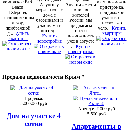
комплексе Park
кв.м. возможна
Алуште у
Алушта - мечта
Beach,
пристройка,
моря... новые
многих
Estepona,
придомовой
дома с
жителей
расположенном
участок на
бассейнами и
России, мы
между
несколько
участками в
предлагаем
прибрежной
чело...
Купить
коттед...
такую
д...
Купить
квартиры
Купить
возможность
квартиры
новостройки
уже в августе
...
Купить
новостройки
Продажа недвижимости Крым *
Продажа:
5.000.000 руб
Аренда:
7.000 руб
5.500 руб
Дом на участке 4
сотки
Апартаменты в