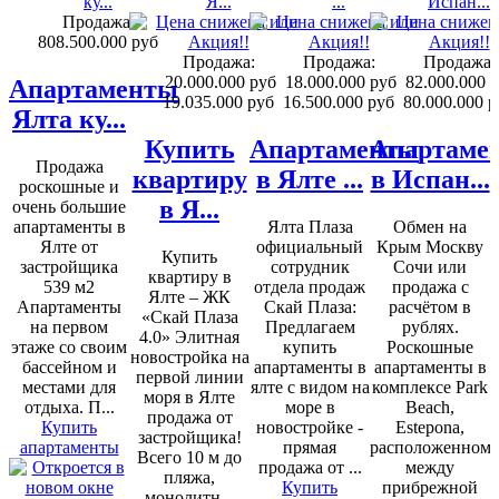
Продажа:
808.500.000 руб
Продажа:
Продажа:
Продажа:
20.000.000 руб
18.000.000 руб
82.000.000 
Апартаменты
19.035.000 руб
16.500.000 руб
80.000.000 р
Ялта ку...
Купить
Апартаменты
Апартаме
Продажа
квартиру
в Ялте ...
в Испан...
роскошные и
в Я...
очень большие
апартаменты в
Ялта Плаза
Обмен на
Ялте от
официальный
Крым Москву
Купить
застройщика
сотрудник
Сочи или
квартиру в
539 м2
отдела продаж
продажа с
Ялте – ЖК
Апартаменты
Скай Плаза:
расчётом в
«Скай Плаза
на первом
Предлагаем
рублях.
4.0» Элитная
этаже со своим
купить
Роскошные
новостройка на
бассейном и
апартаменты в
апартаменты в
первой линии
местами для
ялте с видом на
комплексе Park
моря в Ялте
отдыха. П...
море в
Beach,
продажа от
Купить
новостройке -
Estepona,
застройщика!
апартаменты
прямая
расположенном
Всего 10 м до
продажа от ...
между
пляжа,
Купить
прибрежной
монолитн...