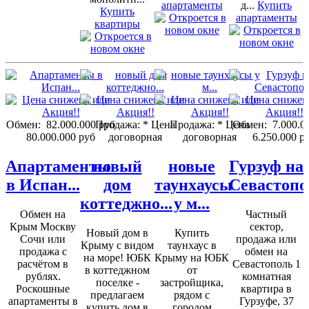
апартаменты
д...
Купить
Купить
апартаменты
квартиры
Обмен:
82.000.000 руб
Продажа:
* Цена
Продажа:
* Цена
Обмен:
7.000.0
80.000.000 руб
договорная
договорная
6.250.000 р
Апартаменты
новый
новые
Гурзуф на
в Испан...
дом
таунхаусы
Севастопо
коттеджно...
у м...
Обмен на
Частный
Крым Москву
сектор,
Новый дом в
Купить
Сочи или
продажа или
Крыму с видом
таунхаус в
продажа с
обмен на
на море! ЮБК
Крыму на ЮБК
расчётом в
Севастополь 1
в коттеджном
от
рублях.
комнатная
поселке -
застройщика,
Роскошные
квартира в
предлагаем
рядом с
апартаменты в
Гурзуфе, 37
купить дом в
городом