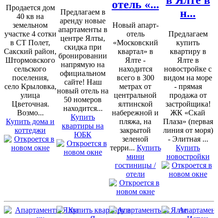
в Ялте в
отель «...
Продается дом
н...
Предлагаем в
40 кв на
аренду новые
земельном
Новый апарт-
апартаменты в
участке 4 сотки
отель
Предлагаем
центре Ялты,
в СТ Полет,
«Московский
купить
скидка при
Сакский район,
квартал» в
квартиру в
бронировании
Штормовского
Ялте -
Ялте в
напрямую на
сельского
находится
новостройке с
официальном
поселения,
всего в 300
видом на море
сайте! Наш
село Крыловка,
метрах от
- прямая
новый отель на
улица
центральной
продажа от
50 номеров
Цветочная.
ялтинской
застройщика!
находится...
Возмо...
набережной и
ЖК «Скай
Купить
Купить дома и
пляжа, на
Плаза» (первая
квартиры на
коттеджи
закрытой
линия от моря)
ЮБК
зеленой
- Элитная ...
терри...
Купить
Купить
мини
новостройки
гостиницы /
отели