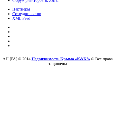
Форум риэлторов Б. Ялты
Партнеры
Сотрудничество
XML Feed
АН [РА] © 2014
Недвижимость Крыма «К&К°»
© Все права
защищены