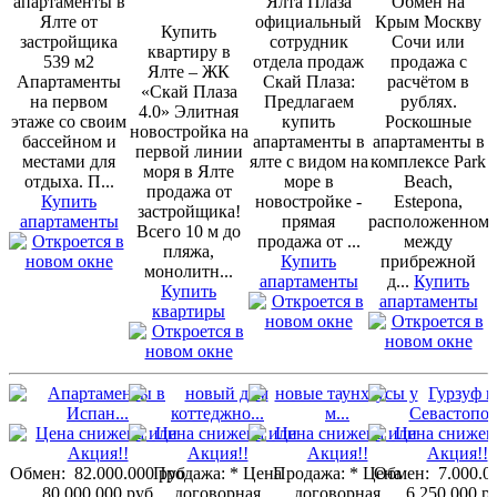
апартаменты в
Ялта Плаза
Обмен на
Ялте от
официальный
Крым Москву
Купить
застройщика
сотрудник
Сочи или
квартиру в
539 м2
отдела продаж
продажа с
Ялте – ЖК
Апартаменты
Скай Плаза:
расчётом в
«Скай Плаза
на первом
Предлагаем
рублях.
4.0» Элитная
этаже со своим
купить
Роскошные
новостройка на
бассейном и
апартаменты в
апартаменты в
первой линии
местами для
ялте с видом на
комплексе Park
моря в Ялте
отдыха. П...
море в
Beach,
продажа от
Купить
новостройке -
Estepona,
застройщика!
апартаменты
прямая
расположенном
Всего 10 м до
продажа от ...
между
пляжа,
Купить
прибрежной
монолитн...
апартаменты
д...
Купить
Купить
апартаменты
квартиры
Обмен:
82.000.000 руб
Продажа:
* Цена
Продажа:
* Цена
Обмен:
7.000.0
80.000.000 руб
договорная
договорная
6.250.000 р