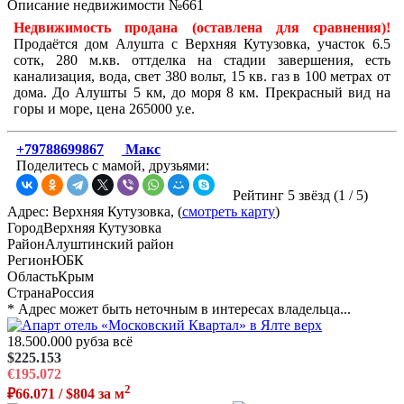
Описание недвижимости №661
Недвижимость продана (оставлена для сравнения)!
Продаётся дом Алушта с Верхняя Кутузовка, участок 6.5
сотк, 280 м.кв. оттделка на стадии завершения, есть
канализация, вода, свет 380 вольт, 15 кв. газ в 100 метрах от
дома. До Алушты 5 км, до моря 8 км. Прекрасный вид на
горы и море, цена 265000 у.е.
+79788699867
Макс
Поделитесь с мамой, друзьями:
Рейтинг 5 звёзд (
1
/
5
)
Адрес: Верхняя Кутузовка, (
смотреть карту
)
Город
Верхняя Кутузовка
Район
Алуштинский район
Регион
ЮБК
Область
Крым
Страна
Россия
* Адрес может быть неточным в интересах владельца...
18.500.000 руб
за всё
$225.153
€195.072
2
₽66.071 / $804 за м