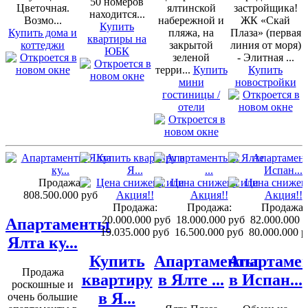
50 номеров
Цветочная.
ялтинской
застройщика!
находится...
Возмо...
набережной и
ЖК «Скай
Купить
Купить дома и
пляжа, на
Плаза» (первая
квартиры на
коттеджи
закрытой
линия от моря)
ЮБК
зеленой
- Элитная ...
терри...
Купить
Купить
мини
новостройки
гостиницы /
отели
Продажа:
808.500.000 руб
Продажа:
Продажа:
Продажа:
20.000.000 руб
18.000.000 руб
82.000.000 
Апартаменты
19.035.000 руб
16.500.000 руб
80.000.000 р
Ялта ку...
Купить
Апартаменты
Апартаме
Продажа
квартиру
в Ялте ...
в Испан...
роскошные и
в Я...
очень большие