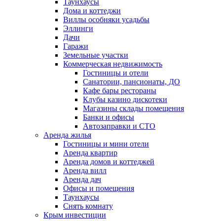
Таунхаусы
Дома и коттеджи
Виллы особняки усадьбы
Эллинги
Дачи
Гаражи
Земельные участки
Коммерческая недвижимость
Гостиницы и отели
Санатории, пансионаты, ДО
Кафе бары рестораны
Клубы казино дискотеки
Магазины склады помещения
Банки и офисы
Автозаправки и СТО
Аренда жилья
Гостиницы и мини отели
Аренда квартир
Аренда домов и коттеджей
Аренда вилл
Аренда дач
Офисы и помещения
Таунхаусы
Снять комнату
Крым инвестиции