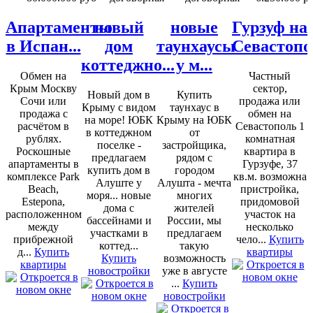
Апартаменты
новый
новые
Гурзуф на
в Испан...
дом
таунхаусы
Севастопо
коттеджно...
у м...
Обмен на
Частный
Крым Москву
сектор,
Новый дом в
Купить
Сочи или
продажа или
Крыму с видом
таунхаус в
продажа с
обмен на
на море! ЮБК
Крыму на ЮБК
расчётом в
Севастополь 1
в коттеджном
от
рублях.
комнатная
поселке -
застройщика,
Роскошные
квартира в
предлагаем
рядом с
апартаменты в
Гурзуфе, 37
купить дом в
городом
комплексе Park
кв.м. возможна
Алуште у
Алушта - мечта
Beach,
пристройка,
моря... новые
многих
Estepona,
придомовой
дома с
жителей
расположенном
участок на
бассейнами и
России, мы
между
несколько
участками в
предлагаем
прибрежной
чело...
Купить
коттед...
такую
д...
Купить
квартиры
Купить
возможность
квартиры
новостройки
уже в августе
...
Купить
новостройки