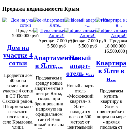
Продажа недвижимости Крым
Продажа:
5.000.000 руб
Аренда:
7.000 руб
Аренда:
7.000 руб
Продажа:
5.500 руб
5.500 руб
18.000.000 
Дом на
16.500.000 р
участке 4
Апартаменты
Новый
сотки
Квартира
в Ялте,...
апарт-
в Ялте в
отель «...
Продается дом
н...
Предлагаем в
40 кв на
аренду новые
земельном
Новый апарт-
апартаменты в
участке 4 сотки
отель
Предлагаем
центре Ялты,
в СТ Полет,
«Московский
купить
скидка при
Сакский район,
квартал» в
квартиру в
бронировании
Штормовского
Ялте -
Ялте в
напрямую на
сельского
находится
новостройке с
официальном
поселения,
всего в 300
видом на море
сайте! Наш
село Крыловка,
метрах от
- прямая
новый отель на
улица
центральной
продажа от