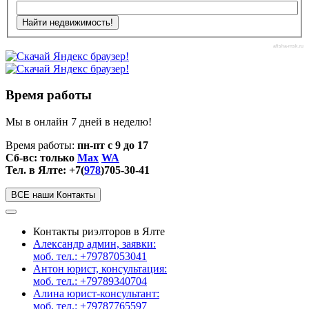
afisha-msk.ru
Время работы
Мы в онлайн 7 дней в неделю!
Время работы:
пн-пт с 9 до 17
Сб-вс: только
Max
WA
Тел. в Ялте: +7(
978
)705-30-41
ВСЕ наши Контакты
Контакты риэлторов в Ялте
Александр админ, заявки:
моб. тел.: +79787053041
Антон юрист, консультация:
моб. тел.: +79789340704
Алина юрист-консультант:
моб. тел.: +79787765597