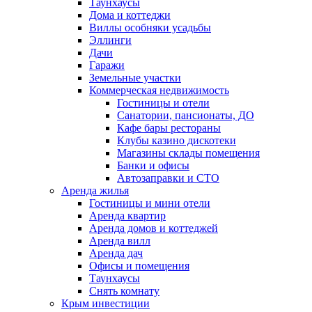
Таунхаусы
Дома и коттеджи
Виллы особняки усадьбы
Эллинги
Дачи
Гаражи
Земельные участки
Коммерческая недвижимость
Гостиницы и отели
Санатории, пансионаты, ДО
Кафе бары рестораны
Клубы казино дискотеки
Магазины склады помещения
Банки и офисы
Автозаправки и СТО
Аренда жилья
Гостиницы и мини отели
Аренда квартир
Аренда домов и коттеджей
Аренда вилл
Аренда дач
Офисы и помещения
Таунхаусы
Снять комнату
Крым инвестиции