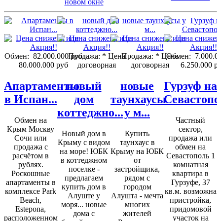
Обмен:
82.000.000 руб
Продажа:
* Цена
Продажа:
* Цена
Обмен:
7.000.0
80.000.000 руб
договорная
договорная
6.250.000 р
Апартаменты
новый
новые
Гурзуф на
в Испан...
дом
таунхаусы
Севастопо
коттеджно...
у м...
Обмен на
Частный
Крым Москву
сектор,
Новый дом в
Купить
Сочи или
продажа или
Крыму с видом
таунхаус в
продажа с
обмен на
на море! ЮБК
Крыму на ЮБК
расчётом в
Севастополь 1
в коттеджном
от
рублях.
комнатная
поселке -
застройщика,
Роскошные
квартира в
предлагаем
рядом с
апартаменты в
Гурзуфе, 37
купить дом в
городом
комплексе Park
кв.м. возможна
Алуште у
Алушта - мечта
Beach,
пристройка,
моря... новые
многих
Estepona,
придомовой
дома с
жителей
расположенном
участок на