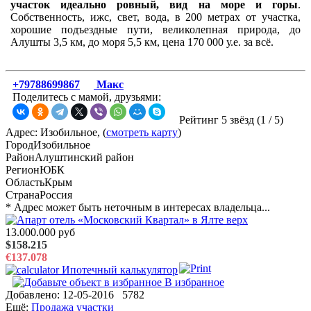
участок идеально ровный, вид на море и горы
.
Собственность, ижс, свет, вода, в 200 метрах от участка,
хорошие подъездные пути, великолепная природа, до
Алушты 3,5 км, до моря 5,5 км, цена 170 000 у.е. за всё.
+79788699867
Макс
Поделитесь с мамой, друзьями:
Рейтинг 5 звёзд (
1
/
5
)
Адрес: Изобильное, (
смотреть карту
)
Город
Изобильное
Район
Алуштинский район
Регион
ЮБК
Область
Крым
Страна
Россия
* Адрес может быть неточным в интересах владельца...
13.000.000 руб
$158.215
€137.078
Ипотечный калькулятор
В избранное
Добавлено:
12-05-2016
5782
Ещё:
Продажа участки