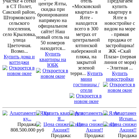
участке 4 сотки
отель
Предлагаем
центре Ялты,
в СТ Полет,
«Московский
купить
скидка при
Сакский район,
квартал» в
квартиру в
бронировании
Штормовского
Ялте -
Ялте в
напрямую на
сельского
находится
новостройке с
официальном
поселения,
всего в 300
видом на море
сайте! Наш
село Крыловка,
метрах от
- прямая
новый отель на
улица
центральной
продажа от
50 номеров
Цветочная.
ялтинской
застройщика!
находится...
Возмо...
набережной и
ЖК «Скай
Купить
Купить дома и
пляжа, на
Плаза» (первая
квартиры на
коттеджи
закрытой
линия от моря)
ЮБК
зеленой
- Элитная ...
терри...
Купить
Купить
мини
новостройки
гостиницы /
отели
Продажа:
808.500.000 руб
Продажа:
Продажа:
Продажа: