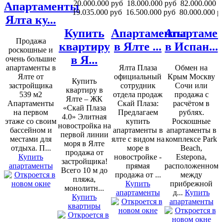
20.000.000 руб
18.000.000 руб
82.000.000 
Апартаменты
19.035.000 руб
16.500.000 руб
80.000.000 р
Ялта ку...
Купить
Апартаменты
Апартаме
Продажа
квартиру
в Ялте ...
в Испан...
роскошные и
в Я...
очень большие
апартаменты в
Ялта Плаза
Обмен на
Ялте от
официальный
Крым Москву
Купить
застройщика
сотрудник
Сочи или
квартиру в
539 м2
отдела продаж
продажа с
Ялте – ЖК
Апартаменты
Скай Плаза:
расчётом в
«Скай Плаза
на первом
Предлагаем
рублях.
4.0» Элитная
этаже со своим
купить
Роскошные
новостройка на
бассейном и
апартаменты в
апартаменты в
первой линии
местами для
ялте с видом на
комплексе Park
моря в Ялте
отдыха. П...
море в
Beach,
продажа от
Купить
новостройке -
Estepona,
застройщика!
апартаменты
прямая
расположенном
Всего 10 м до
продажа от ...
между
пляжа,
Купить
прибрежной
монолитн...
апартаменты
д...
Купить
Купить
апартаменты
квартиры