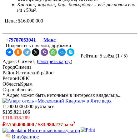
Кинозал, караоке, бар, бильярдная - всё расположено
на 150м².
Цена: $16.000.000
+79787053041
Макс
Поделитесь с мамой, друзьями:
Рейтинг 5 звёзд (
1
/
5
)
Адрес: Симеиз, (
смотреть карту
)
Город
Симеиз
Район
Ялтинский район
Регион
ЮБК
Область
Крым
Страна
Россия
* Адрес может быть неточным в интересах владельца...
11.000.000.000 руб
за всё
$135.921.106
€118.038.289
2
₽2.750.000.000 / $33.980.277 за м
Ипотечный калькулятор
В избранное