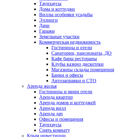
Таунхаусы
Дома и коттеджи
Виллы особняки усадьбы
Эллинги
Дачи
Гаражи
Земельные участки
Коммерческая недвижимость
Гостиницы и отели
Санатории, пансионаты, ДО
Кафе бары рестораны
Клубы казино дискотеки
Магазины склады помещения
Банки и офисы
Автозаправки и СТО
Аренда жилья
Гостиницы и мини отели
Аренда квартир
Аренда домов и коттеджей
Аренда вилл
Аренда дач
Офисы и помещения
Таунхаусы
Снять комнату
Крым инвестиции