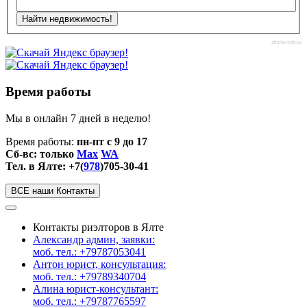
afisha-msk.ru
Время работы
Мы в онлайн 7 дней в неделю!
Время работы:
пн-пт с 9 до 17
Сб-вс: только
Max
WA
Тел. в Ялте: +7(
978
)705-30-41
ВСЕ наши Контакты
Контакты риэлторов в Ялте
Александр админ, заявки:
моб. тел.: +79787053041
Антон юрист, консультация:
моб. тел.: +79789340704
Алина юрист-консультант:
моб. тел.: +79787765597