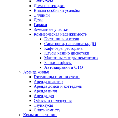
Таунхаусы
Дома и коттеджи
Виллы особняки усадьбы
Эллинги
Дачи
Гаражи
Земельные участки
Коммерческая недвижимость
Гостиницы и отели
Санатории, пансионаты, ДО
Кафе бары рестораны
Клубы казино дискотеки
Магазины склады помещения
Банки и офисы
Автозаправки и СТО
Аренда жилья
Гостиницы и мини отели
Аренда квартир
Аренда домов и коттеджей
Аренда вилл
Аренда дач
Офисы и помещения
Таунхаусы
Снять комнату
Крым инвестиции