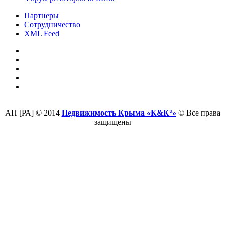
Партнеры
Сотрудничество
XML Feed
АН [РА] © 2014
Недвижимость Крыма «К&К°»
© Все права
защищены