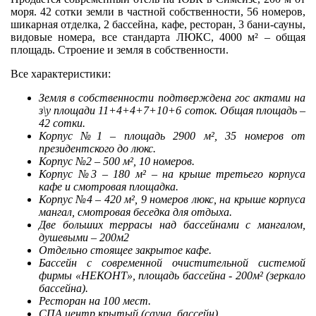
моря. 42 сотки земли в частной собственности, 56 номеров,
шикарная отделка, 2 бассейна, кафе, ресторан, 3 бани-сауны,
видовые номера, все стандарта ЛЮКС, 4000 м² – общая
площадь. Строение и земля в собственности.
Все характеристики:
Земля в собственности подтверждена гос актами на
з\у площади 11+4+4+7+10+6 соток. Общая площадь –
42 сотки.
Корпус №1 – площадь 2900 м², 35 номеров от
президентского до люкс.
Корпус №2 – 500 м², 10 номеров.
Корпус №3 – 180 м² – на крыше третьего корпуса
кафе и смотровая площадка.
Корпус №4 – 420 м², 9 номеров люкс, на крыше корпуса
мангал, смотровая беседка для отдыха.
Две больших террасы над бассейнами с мангалом,
душевыми – 200м2
Отдельно стоящее закрытое кафе.
Бассейн с современной очистительной системой
фирмы «НЕКОНТ», площадь бассейна - 200м² (зеркало
бассейна).
Ресторан на 100 мест.
СПА центр крытый (сауна, бассейн).