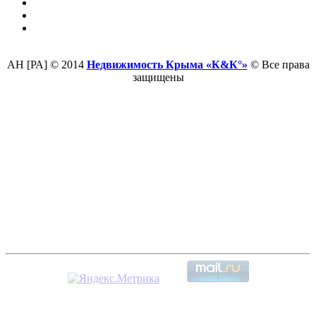
АН [РА] © 2014
Недвижимость Крыма «К&К°»
© Все права
защищены