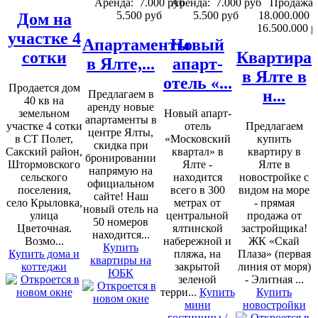
Аренда:
7.000 руб
Аренда:
7.000 руб
Продажа:
5.500 руб
5.500 руб
18.000.000 
Дом на
16.500.000 р
участке 4
Апартаменты
Новый
сотки
Квартира
в Ялте,...
апарт-
в Ялте в
отель «...
Продается дом
н...
Предлагаем в
40 кв на
аренду новые
земельном
Новый апарт-
апартаменты в
участке 4 сотки
отель
Предлагаем
центре Ялты,
в СТ Полет,
«Московский
купить
скидка при
Сакский район,
квартал» в
квартиру в
бронировании
Штормовского
Ялте -
Ялте в
напрямую на
сельского
находится
новостройке с
официальном
поселения,
всего в 300
видом на море
сайте! Наш
село Крыловка,
метрах от
- прямая
новый отель на
улица
центральной
продажа от
50 номеров
Цветочная.
ялтинской
застройщика!
находится...
Возмо...
набережной и
ЖК «Скай
Купить
Купить дома и
пляжа, на
Плаза» (первая
квартиры на
коттеджи
закрытой
линия от моря)
ЮБК
зеленой
- Элитная ...
терри...
Купить
Купить
мини
новостройки
гостиницы /