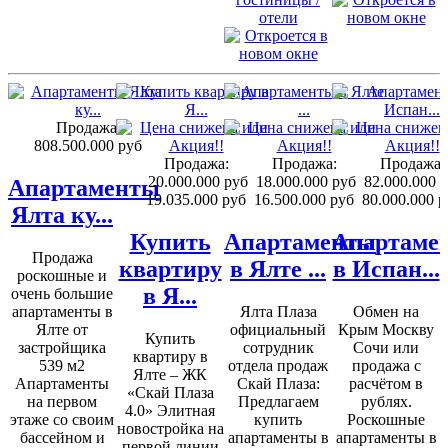
отели
Продажа:
808.500.000 руб
Продажа:
Продажа:
Продажа:
20.000.000 руб
18.000.000 руб
82.000.000 
Апартаменты
19.035.000 руб
16.500.000 руб
80.000.000 р
Ялта ку...
Купить
Апартаменты
Апартаме
Продажа
квартиру
в Ялте ...
в Испан...
роскошные и
в Я...
очень большие
апартаменты в
Ялта Плаза
Обмен на
Ялте от
официальный
Крым Москву
Купить
застройщика
сотрудник
Сочи или
квартиру в
539 м2
отдела продаж
продажа с
Ялте – ЖК
Апартаменты
Скай Плаза:
расчётом в
«Скай Плаза
на первом
Предлагаем
рублях.
4.0» Элитная
этаже со своим
купить
Роскошные
новостройка на
бассейном и
апартаменты в
апартаменты в
первой линии