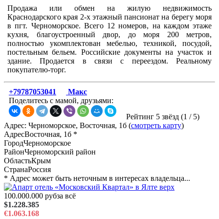
Продажа или обмен на жилую недвижимость
Краснодарского края 2-х этажный пансионат на берегу моря
в пгт. Черноморское. Всего 12 номеров, на каждом этаже
кухня, благоустроенный двор, до моря 200 метров,
полностью укомплектован мебелью, техникой, посудой,
постельным бельем. Российские документы на участок и
здание. Продается в связи с переездом. Реальному
покупателю-торг.
+79787053041
Макс
Поделитесь с мамой, друзьями:
Рейтинг 5 звёзд (
1
/
5
)
Адрес: Черноморское, Восточная, 1б (
смотреть карту
)
Адрес
Восточная, 1б *
Город
Черноморское
Район
Черноморский район
Область
Крым
Страна
Россия
* Адрес может быть неточным в интересах владельца...
100.000.000 руб
за всё
$1.228.385
€1.063.168