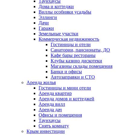
Таунхаусы
Дома и коттеджи
Виллы особняки усадьбы
Эллинги
Дачи
Гаражи
Земельные участки
Коммерческая недвижимость
Гостиницы и отели
Санатории, пансионаты, ДО
Кафе бары рестораны
Клубы казино дискотеки
Магазины склады помещения
Банки и офисы
Автозаправки и СТО
Аренда жилья
Гостиницы и мини отели
Аренда квартир
Аренда домов и коттеджей
Аренда вилл
Аренда дач
Офисы и помещения
Таунхаусы
Снять комнату
Крым инвестиции