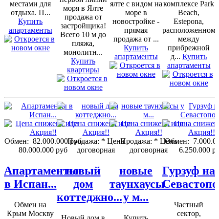
местами для
ялте с видом на
комплексе Park
моря в Ялте
отдыха. П...
море в
Beach,
продажа от
Купить
новостройке -
Estepona,
застройщика!
апартаменты
прямая
расположенном
Всего 10 м до
продажа от ...
между
пляжа,
Купить
прибрежной
монолитн...
апартаменты
д...
Купить
Купить
апартаменты
квартиры
Обмен:
82.000.000 руб
Продажа:
* Цена
Продажа:
* Цена
Обмен:
7.000.0
80.000.000 руб
договорная
договорная
6.250.000 р
Апартаменты
новый
новые
Гурзуф на
в Испан...
дом
таунхаусы
Севастопо
коттеджно...
у м...
Обмен на
Частный
Крым Москву
сектор,
Новый дом в
Купить