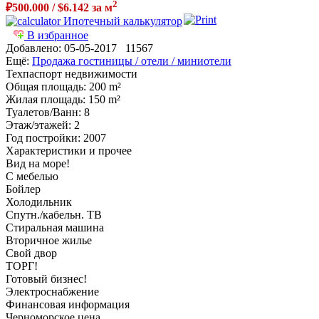
2
₽500.000 / $6.142 за м
Ипотечный калькулятор
В избранное
Добавлено:
05-05-2017
11567
Ещё:
Продажа гостиницы / отели / миниотели
Техпаспорт недвижимости
Общая площадь
: 200 m²
Жилая площадь
: 150 m²
Туалетов/Ванн
: 8
Этаж/этажей
: 2
Год постройки
: 2007
Характеристики и прочее
Вид на море!
С мебелью
Бойлер
Холодильник
Спутн./кабельн. ТВ
Стиральная машина
Вторичное жилье
Свой двор
ТОРГ!
Готовый бизнес!
Электроснабжение
Финансовая информация
Черноморское цена