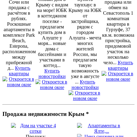
Сочи или
продажа или
Крыму с видом
таунхаус в
продажа с
обмен на
на море! ЮБК
Крыму на ЮБК
расчётом в
Севастополь 1
в коттеджном
от
рублях.
комнатная
поселке -
застройщика,
Роскошные
квартира в
предлагаем
рядом с
апартаменты в
Гурзуфе, 37
купить дом в
городом
комплексе Park
кв.м. возможна
Алуште у
Алушта - мечта
Beach,
пристройка,
моря... новые
многих
Estepona,
придомовой
дома с
жителей
расположенном
участок на
бассейнами и
России, мы
между
несколько
участками в
предлагаем
прибрежной
чело...
Купить
коттед...
такую
д...
Купить
квартиры
Купить
возможность
квартиры
новостройки
уже в августе
...
Купить
новостройки
Продажа недвижимости Крым *
Продажа: