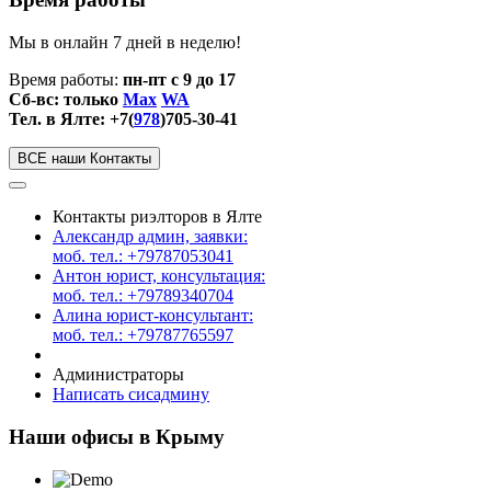
Мы в онлайн 7 дней в неделю!
Время работы:
пн-пт с 9 до 17
Сб-вс: только
Max
WA
Тел. в Ялте: +7(
978
)705-30-41
ВСЕ наши Контакты
Контакты риэлторов в Ялте
Александр админ, заявки:
моб. тел.: +79787053041
Антон юрист, консультация:
моб. тел.: +79789340704
Алина юрист-консультант:
моб. тел.: +79787765597
Администраторы
Написать сисадмину
Наши офисы в Крыму