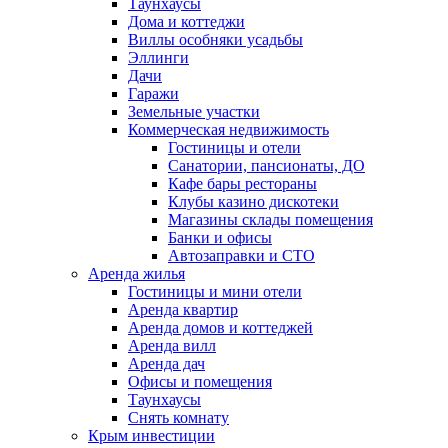
Таунхаусы
Дома и коттеджи
Виллы особняки усадьбы
Эллинги
Дачи
Гаражи
Земельные участки
Коммерческая недвижимость
Гостиницы и отели
Санатории, пансионаты, ДО
Кафе бары рестораны
Клубы казино дискотеки
Магазины склады помещения
Банки и офисы
Автозаправки и СТО
Аренда жилья
Гостиницы и мини отели
Аренда квартир
Аренда домов и коттеджей
Аренда вилл
Аренда дач
Офисы и помещения
Таунхаусы
Снять комнату
Крым инвестиции