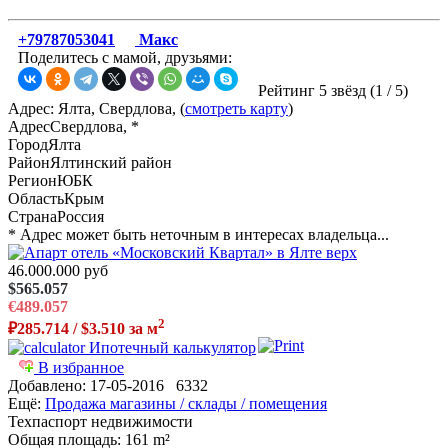
+79787053041
Макс
Поделитесь с мамой, друзьями:
Рейтинг 5 звёзд (
1
/
5
)
Адрес: Ялта, Свердлова, (
смотреть карту
)
Адрес
Свердлова, *
Город
Ялта
Район
Ялтинский район
Регион
ЮБК
Область
Крым
Страна
Россия
* Адрес может быть неточным в интересах владельца...
46.000.000 руб
$565.057
€489.057
2
₽285.714 / $3.510 за м
Ипотечный калькулятор
В избранное
Добавлено:
17-05-2016
6332
Ещё:
Продажа магазины / склады / помещения
Техпаспорт недвижимости
Общая площадь
: 161 m²