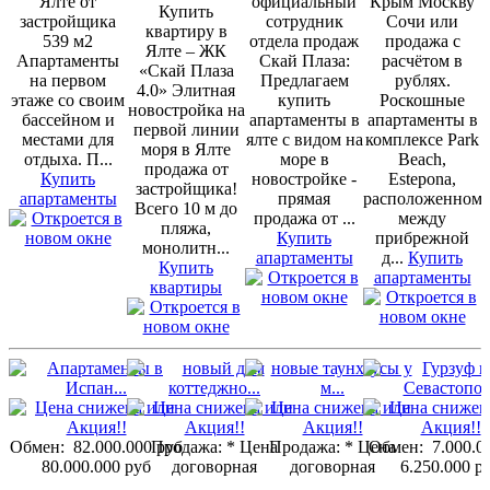
Ялте от
официальный
Крым Москву
Купить
застройщика
сотрудник
Сочи или
квартиру в
539 м2
отдела продаж
продажа с
Ялте – ЖК
Апартаменты
Скай Плаза:
расчётом в
«Скай Плаза
на первом
Предлагаем
рублях.
4.0» Элитная
этаже со своим
купить
Роскошные
новостройка на
бассейном и
апартаменты в
апартаменты в
первой линии
местами для
ялте с видом на
комплексе Park
моря в Ялте
отдыха. П...
море в
Beach,
продажа от
Купить
новостройке -
Estepona,
застройщика!
апартаменты
прямая
расположенном
Всего 10 м до
продажа от ...
между
пляжа,
Купить
прибрежной
монолитн...
апартаменты
д...
Купить
Купить
апартаменты
квартиры
Обмен:
82.000.000 руб
Продажа:
* Цена
Продажа:
* Цена
Обмен:
7.000.0
80.000.000 руб
договорная
договорная
6.250.000 р