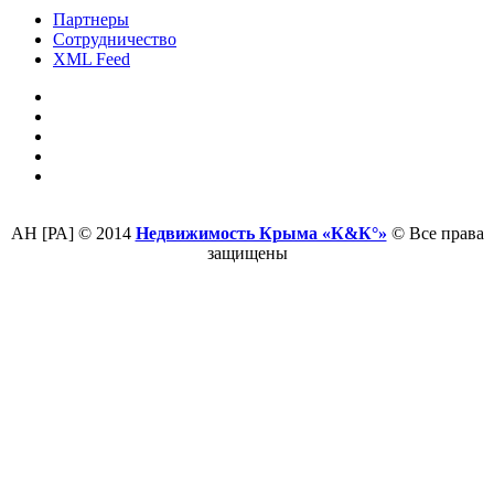
Партнеры
Сотрудничество
XML Feed
АН [РА] © 2014
Недвижимость Крыма «К&К°»
© Все права
защищены