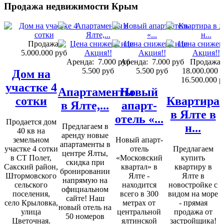
Продажа недвижимости Крым
Продажа:
5.000.000 руб
Аренда:
7.000 руб
Аренда:
7.000 руб
Продажа:
5.500 руб
5.500 руб
18.000.000 
Дом на
16.500.000 р
участке 4
Апартаменты
Новый
сотки
Квартира
в Ялте,...
апарт-
в Ялте в
отель «...
Продается дом
н...
Предлагаем в
40 кв на
аренду новые
земельном
Новый апарт-
апартаменты в
участке 4 сотки
отель
Предлагаем
центре Ялты,
в СТ Полет,
«Московский
купить
скидка при
Сакский район,
квартал» в
квартиру в
бронировании
Штормовского
Ялте -
Ялте в
напрямую на
сельского
находится
новостройке с
официальном
поселения,
всего в 300
видом на море
сайте! Наш
село Крыловка,
метрах от
- прямая
новый отель на
улица
центральной
продажа от
50 номеров
Цветочная.
ялтинской
застройщика!