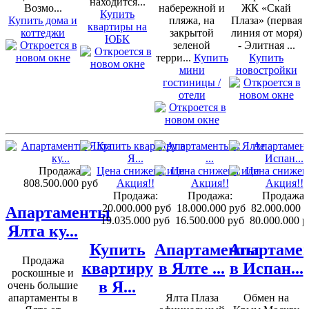
находится...
Возмо...
набережной и
ЖК «Скай
Купить
Купить дома и
пляжа, на
Плаза» (первая
квартиры на
коттеджи
закрытой
линия от моря)
ЮБК
зеленой
- Элитная ...
терри...
Купить
Купить
мини
новостройки
гостиницы /
отели
Продажа:
808.500.000 руб
Продажа:
Продажа:
Продажа:
20.000.000 руб
18.000.000 руб
82.000.000 
Апартаменты
19.035.000 руб
16.500.000 руб
80.000.000 р
Ялта ку...
Купить
Апартаменты
Апартаме
Продажа
квартиру
в Ялте ...
в Испан...
роскошные и
в Я...
очень большие
апартаменты в
Ялта Плаза
Обмен на