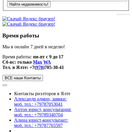
afisha-msk.ru
Время работы
Мы в онлайн 7 дней в неделю!
Время работы:
пн-пт с 9 до 17
Сб-вс: только
Max
WA
Тел. в Ялте: +7(
978
)705-30-41
ВСЕ наши Контакты
Контакты риэлторов в Ялте
Александр админ, заявки:
моб. тел.: +79787053041
Антон юрист, консультация:
моб. тел.: +79789340704
Алина юрист-консультант:
моб. тел.: +79787765597