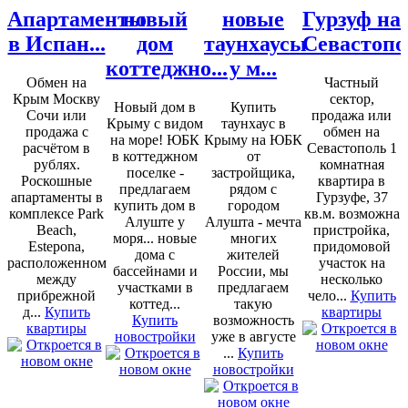
Апартаменты
новый
новые
Гурзуф на
в Испан...
дом
таунхаусы
Севастопо
коттеджно...
у м...
Обмен на
Частный
Крым Москву
сектор,
Новый дом в
Купить
Сочи или
продажа или
Крыму с видом
таунхаус в
продажа с
обмен на
на море! ЮБК
Крыму на ЮБК
расчётом в
Севастополь 1
в коттеджном
от
рублях.
комнатная
поселке -
застройщика,
Роскошные
квартира в
предлагаем
рядом с
апартаменты в
Гурзуфе, 37
купить дом в
городом
комплексе Park
кв.м. возможна
Алуште у
Алушта - мечта
Beach,
пристройка,
моря... новые
многих
Estepona,
придомовой
дома с
жителей
расположенном
участок на
бассейнами и
России, мы
между
несколько
участками в
предлагаем
прибрежной
чело...
Купить
коттед...
такую
д...
Купить
квартиры
Купить
возможность
квартиры
новостройки
уже в августе
...
Купить
новостройки