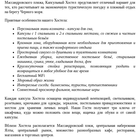
Массандровского пляжа, Капсульный Хостел представляет отличный вариант для
тех, кто рассчитывает на экономичную туристическую поездку и пляжный отдых
на берегу Черного моря.
Приятные особенности нашего Хостела:
Персональная мини-комната - капсула для сна,
Капсулы с 1 спальными и 2-х спальными местами, со свежим и чистым
постельным бельём
Кухонная зона, оборудованная всем необходимым для приготовления и
приема пищи, а также комфортного отдыха
Просторный санузел со душевыми и туалетными комнатами
Ежедневная уборка, качественное постельное бельё, стиральная
машинка, сушка, утюг, гладильная доска, фен
Круглосуточная стойка регистрации, позволяющая уходить и
возвращаться в любое удобное для вас время
Бесплатный WiFi
Здоровый образ жизни
Интересные соседи: бизнесмены, туристы, путешественники
Совместный просмотр фильмов, настольные игры
Каждая капсула Хостела оснащена индивидуальной вентиляцией, светильником,
розетками, крючками для одежды, зеркалом, постельными принадлежностями и
местом для хранения личных вещей. Наши Гости получают три ключа от
шкафчика, куда можно положить свои вещи, ящичка для обуви и от самой
капсулы.
Вблизи Хостела располагается Массандровский пляж, центральная набережная
Ялты, центральный рынок, множество разнообразных кафе, ресторанов,
магазинов и торговых центров.