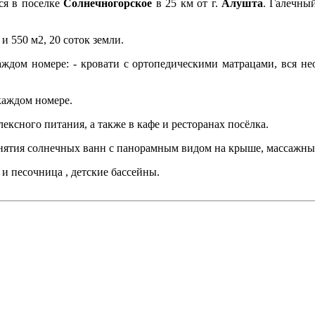
тся в поселке
Солнечногорское
в 25 км от г.
Алушта
. Галечны
 и 550 м2, 20 соток земли.
каждом номере: - кровати с ортопедическими матрацами, вся нео
 каждом номере.
ексного питания, а также в кафе и ресторанах посёлка.
ринятия солнечных ванн с панорамным видом на крыше, массажный
 и песочница , детские бассейны.