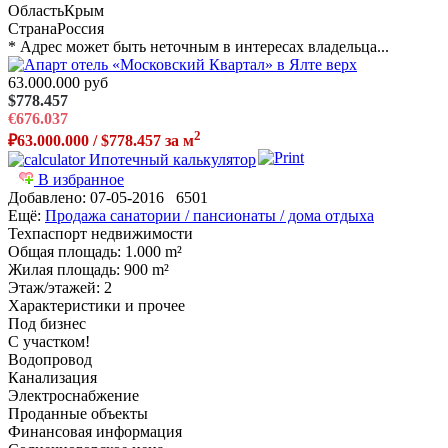
Область
Крым
Страна
Россия
* Адрес может быть неточным в интересах владельца...
63.000.000 руб
$778.457
€676.037
2
₽63.000.000 / $778.457 за м
Ипотечный калькулятор
В избранное
Добавлено:
07-05-2016
6501
Ещё:
Продажа санатории / пансионаты / дома отдыха
Техпаспорт недвижимости
Общая площадь
: 1.000 m²
Жилая площадь
: 900 m²
Этаж/этажей
: 2
Характеристики и прочее
Под бизнес
С участком!
Водопровод
Канализация
Электроснабжение
Проданные объекты
Финансовая информация