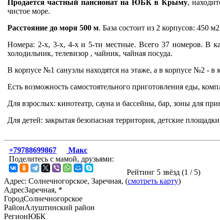
Продается частный пансионат на ЮБК в Крыму
, находи
чистое море.
Расстояние до моря 500 м
. База состоит из 2 корпусов: 450 м2
Номера: 2-х, 3-х, 4-х и 5-ти местные. Всего 37 номеров. В 
холодильник, телевизор , чайник, чайная посуда.
В корпусе №1 санузлы находятся на этаже, а в корпусе №2 - в
Есть возможность самостоятельного приготовления еды, компл
Для взрослых: кинотеатр, сауна и бассейны, бар, зоны для п
Для детей: закрытая безопасная территория, детские площадки
+79788699867
Макс
Поделитесь с мамой, друзьями:
Рейтинг 5 звёзд (
1
/
5
)
Адрес: Солнечногорское, Заречная, (
смотреть карту
)
Адрес
Заречная, *
Город
Солнечногорское
Район
Алуштинский район
Регион
ЮБК