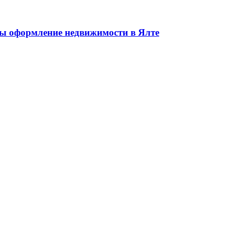
жа недвижимости в Ялте ЮБК + Крым
 оформление недвижимости в Ялте