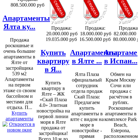
808.500.000 руб
Апартаменты
Ялта ку...
Продажа:
Продажа:
Продажа:
20.000.000 руб
18.000.000 руб
82.000.000 
19.035.000 руб
16.500.000 руб
80.000.000 р
Продажа
роскошные и
очень большие
Купить
Апартаменты
Апартаме
апартаменты в
квартиру
в Ялте ...
в Испан...
Ялте от
застройщика
в Я...
539 м2
Ялта Плаза
Обмен на
Апартаменты
официальный
Крым Москву
Купить
на первом
сотрудник
Сочи или
квартиру в
этаже со своим
отдела продаж
продажа с
Ялте – ЖК
бассейном и
Скай Плаза:
расчётом в
«Скай Плаза
местами для
Предлагаем
рублях.
4.0» Элитная
отдыха. П...
купить
Роскошные
новостройка на
Купить
апартаменты в
апартаменты в
первой линии
апартаменты
ялте с видом на
комплексе Park
моря в Ялте
море в
Beach,
продажа от
новостройке -
Estepona,
застройщика!
прямая
расположенном
Всего 10 м до