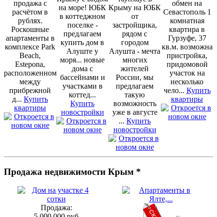
продажа с
обмен на
на море! ЮБК
Крыму на ЮБК
расчётом в
Севастополь 1
в коттеджном
от
рублях.
комнатная
поселке -
застройщика,
Роскошные
квартира в
предлагаем
рядом с
апартаменты в
Гурзуфе, 37
купить дом в
городом
комплексе Park
кв.м. возможна
Алуште у
Алушта - мечта
Beach,
пристройка,
моря... новые
многих
Estepona,
придомовой
дома с
жителей
расположенном
участок на
бассейнами и
России, мы
между
несколько
участками в
предлагаем
прибрежной
чело...
Купить
коттед...
такую
д...
Купить
квартиры
Купить
возможность
квартиры
новостройки
уже в августе
...
Купить
новостройки
Продажа недвижимости Крым *
Продажа:
5.000.000 руб