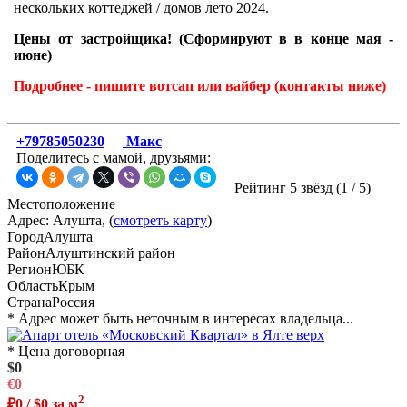
нескольких коттеджей / домов лето 2024.
Цены от застройщика! (Сформируют в в конце мая -
июне)
Подробнее - пишите вотсап или вайбер (контакты ниже)
+79785050230
Макс
Поделитесь с мамой, друзьями:
Рейтинг 5 звёзд (
1
/
5
)
Местоположение
Адрес: Алушта, (
смотреть карту
)
Город
Алушта
Район
Алуштинский район
Регион
ЮБК
Область
Крым
Страна
Россия
* Адрес может быть неточным в интересах владельца...
* Цена договорная
$0
€0
2
₽0 / $0 за м