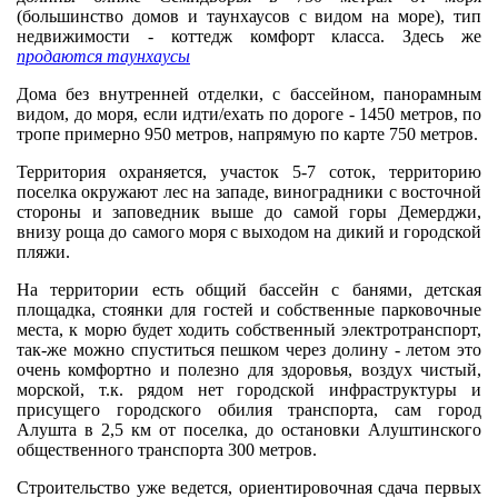
(большинство домов и таунхаусов с видом на море), тип
недвижимости - коттедж комфорт класса. Здесь же
продаются таунхаусы
Дома без внутренней отделки, с бассейном, панорамным
видом, до моря, если идти/ехать по дороге - 1450 метров, по
тропе примерно 950 метров, напрямую по карте 750 метров.
Территория охраняется, участок 5-7 соток, территорию
поселка окружают лес на западе, виноградники с восточной
стороны и заповедник выше до самой горы Демерджи,
внизу роща до самого моря с выходом на дикий и городской
пляжи.
На территории есть общий бассейн с банями, детская
площадка, стоянки для гостей и собственные парковочные
места, к морю будет ходить собственный электротранспорт,
так-же можно спуститься пешком через долину - летом это
очень комфортно и полезно для здоровья, воздух чистый,
морской, т.к. рядом нет городской инфраструктуры и
присущего городского обилия транспорта, сам город
Алушта в 2,5 км от поселка, до остановки Алуштинского
общественного транспорта 300 метров.
Строительство уже ведется, ориентировочная сдача первых