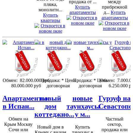
продажа от ...
между
пляжа,
Купить
прибрежной
монолитн...
апартаменты
д...
Купить
Купить
апартаменты
квартиры
Обмен:
82.000.000 руб
Продажа:
* Цена
Продажа:
* Цена
Обмен:
7.000.0
80.000.000 руб
договорная
договорная
6.250.000 р
Апартаменты
новый
новые
Гурзуф на
в Испан...
дом
таунхаусы
Севастопо
коттеджно...
у м...
Обмен на
Частный
Крым Москву
сектор,
Новый дом в
Купить
Сочи или
продажа или
Крыму с видом
таунхаус в