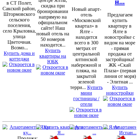
центре Ялты,
н...
в СТ Полет,
скидка при
Сакский район,
Новый апарт-
бронировании
Штормовского
отель
Предлагаем
напрямую на
сельского
«Московский
купить
официальном
поселения,
квартал» в
квартиру в
сайте! Наш
село Крыловка,
Ялте -
Ялте в
новый отель на
улица
находится
новостройке с
50 номеров
Цветочная.
всего в 300
видом на море
находится...
Возмо...
метрах от
- прямая
Купить
Купить дома и
центральной
продажа от
квартиры на
коттеджи
ялтинской
застройщика!
ЮБК
набережной и
ЖК «Скай
пляжа, на
Плаза» (первая
закрытой
линия от моря)
зеленой
- Элитная ...
терри...
Купить
Купить
мини
новостройки
гостиницы /
отели
Продажа: